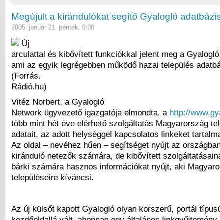
Megújult a kirándulókat segítő Gyalogló adatbázi
2005. január 21. péntek, 0:00
Új
arculattal és kibővített funkciókkal jelent meg a Gyalogl
ami az egyik legrégebben működő hazai település adatbá
(Forrás.
Rádió.hu)
Vitéz Norbert, a Gyalogló
Network ügyvezető igazgatója elmondta, a
http://www.gy
több mint hét éve elérhető szolgáltatás Magyarország te
adatait, az adott helységgel kapcsolatos linkeket tartal
Az oldal – nevéhez hűen – segítséget nyújt az országban
kiránduló netezők számára, de kibővített szolgáltatásai
bárki számára hasznos információkat nyújt, aki Magyar
településeire kíváncsi.
Az új külsőt kapott Gyalogló olyan korszerű, portál típus
kezdőoldallá vált, ahonnan egy általános linkgyűjtemény