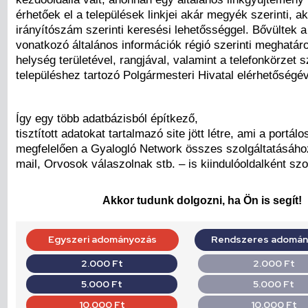
érhetőek el a települések linkjei akár megyék szerinti, a
irányítószám szerinti keresési lehetősséggel. Bővültek a
vonatkozó általános információk régió szerinti meghatár
helység területével, rangjával, valamint a telefonkörzet
településhez tartozó Polgármesteri Hivatal elérhetőségév
Így egy több adatbázisból építkező,
tisztított adatokat tartalmazó site jött létre, ami a portá
megfelelően a Gyalogló Network összes szolgáltatásáho
mail, Orvosok válaszolnak stb. – is kiindulóoldalként szo
Akkor tudunk dolgozni, ha Ön is segít!