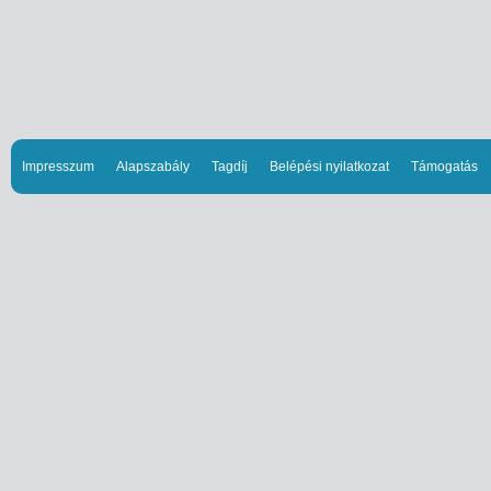
Impresszum
Alapszabály
Tagdíj
Belépési nyilatkozat
Támogatás