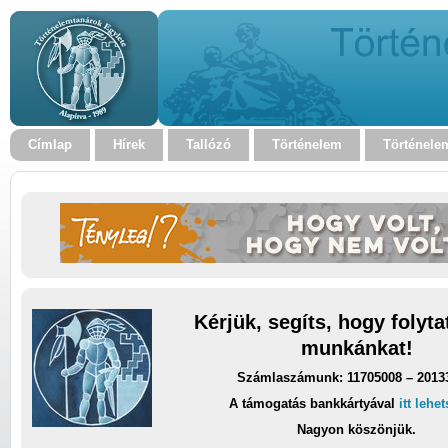
Címlap
Hírek
Tallózó
Történelem
Történele
Kérjük, segíts, hogy folyt
munkánkat!
Számlaszámunk: 11705008 – 2013
A támogatás bankkártyával
itt lehe
Nagyon köszönjük.