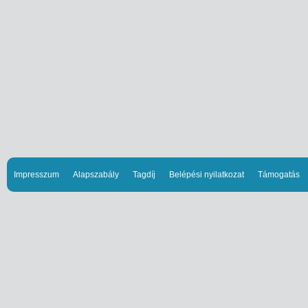
Impresszum
Alapszabály
Tagdíj
Belépési nyilatkozat
Támogatás