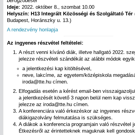
berögződései
Ideje:
2022. október 8., szombat 10.00
Helyszín:
H13 Integrált Közösségi és Szolgáltató Tér
Budapest, Horánszky u. 13.)
A rendezvény honlapja
Az ingyenes részvétel feltételei:
A részt venni kívánó diák, illetve hallgató 2022. sz
jelezze részvételi szándékát az alábbi módok egyik
a jelentkezési kap kitöltésével,
neve, lakcíme, az egyetem/középiskola megadás
iroda@tte.hu címen.
Elfogadás esetén a kérést email-ben visszaigazolj
a jelentkezését követő 3 napon belül nem kap vissza
jelezze az iroda@tte.hu címen.
A konferenciára való érkezéskor az ingyenes részv
diákigazolvány felmutatása is szükséges.
A diákok a konferencia programjain való részvétel jo
Étkezésről az érintetteknek maguknak kell gondosk