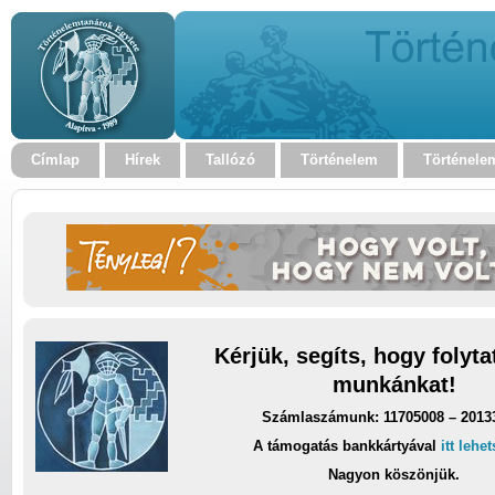
Címlap
Hírek
Tallózó
Történelem
Történele
Kérjük, segíts, hogy folyt
munkánkat!
Számlaszámunk: 11705008 – 2013
A támogatás bankkártyával
itt lehe
Nagyon köszönjük.