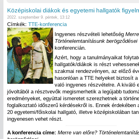
Középiskolai diákok és egyetemi hallgatók figyel
2022. szeptember 9. péntek, 13:12
Címkék:
TTE-konferencia
Ingyenes részvételi lehetőség
Merre
Történelemtanításunk berögződései
konferencián.
Azért, hogy a tanulmányaikat folytat
hallgatók/diákok is részt vehessene
szakmai rendezvényen, az előző é
hasonlóan a TTE helyeket biztosít a
való ingyenes részvételre. A kiváló 
jóvoltából a résztvevők megismerhetik a legújabb tudo
eredményeket, egyúttal ismeretet szerezhetnek a történ
foglalkoztató időszerű kérdésekről is. Ennek érdekében 
20 egyetemi/főiskolai hallgató, illetve középiskolában tan
ingyenesen vehet részt.
A konferencia címe:
Merre van előre? Történelemtanít