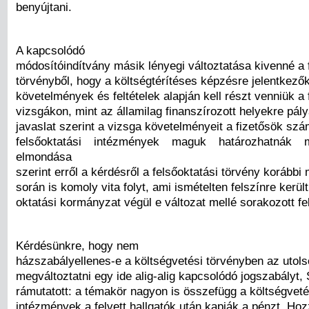
benyújtani.
A kapcsolódó
módosítóindítvány másik lényegi változtatása kivenné a 
törvényből, hogy a költségtérítéses képzésre jelentkez
követelmények és feltételek alapján kell részt venniük a f
vizsgákon, mint az államilag finanszírozott helyekre pál
javaslat szerint a vizsga követelményeit a fizetősök sz
felsőoktatási intézmények maguk határozhatnák 
elmondása
szerint erről a kérdésről a felsőoktatási törvény korábbi
során is komoly vita folyt, ami ismételten felszínre került
oktatási kormányzat végül e változat mellé sorakozott fel
Kérdésünkre, hogy nem
házszabályellenes-e a költségvetési törvényben az utols
megváltoztatni egy ide alig-alig kapcsolódó jogszabályt,
rámutatott: a témakör nagyon is összefügg a költségveté
intézmények a felvett hallgatók után kapják a pénzt. Hoz