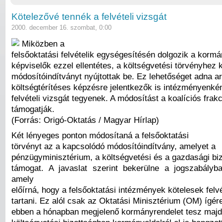
Kötelezővé tennék a felvételi vizsgát
2000. december 16. szombat, 0:00
Miközben a
felsőoktatási felvételik egységesítésén dolgozik a kormá
képviselők ezzel ellentétes, a költségvetési törvényhez
módosítóindítványt nyújtottak be. Ez lehetőséget adna ar
költségtérítéses képzésre jelentkezők is intézményenkén
felvételi vizsgát tegyenek. A módosítást a koalíciós frak
támogatják.
(Forrás: Origó-Oktatás / Magyar Hírlap)
Két lényeges ponton módosítaná a felsőoktatási
törvényt az a kapcsolódó módosítóindítvány, amelyet a
pénzügyminisztérium, a költségvetési és a gazdasági biz
támogat. A javaslat szerint bekerülne a jogszabály
amely
előírná, hogy a felsőoktatási intézmények kötelesek felvé
tartani. Ez alól csak az Oktatási Minisztérium (OM) ígér
ebben a hónapban megjelenő kormányrendelet tesz majd 