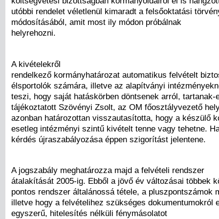
költségvetési bizottságban kormányoldalról el is hangzot
utóbbi rendelet véletlenül kimaradt a felsőoktatási törvé
módosításából, amit most ily módon próbálnak
helyrehozni.
A kivételekről
rendelkező kormányhatározat automatikus felvételt bizto
élsportolók számára, illetve az alapítványi intézmények
teszi, hogy saját hatáskörben döntsenek arról, tartanak-e 
tájékoztatott Szövényi Zsolt, az OM főosztályvezető hely
azonban határozottan visszautasította, hogy a készülő 
esetleg intézményi szintű kivételt tenne vagy tehetne. H
kérdés újraszabályozása éppen szigorítást jelentene.
A jogszabály meghatározza majd a felvételi rendszer
átalakítását 2005-ig. Ebből a jövő év változásai többek k
pontos rendszer általánossá tétele, a pluszpontszámok 
illetve hogy a felvételihez szükséges dokumentumokról 
egyszerű, hitelesítés nélküli fénymásolatot