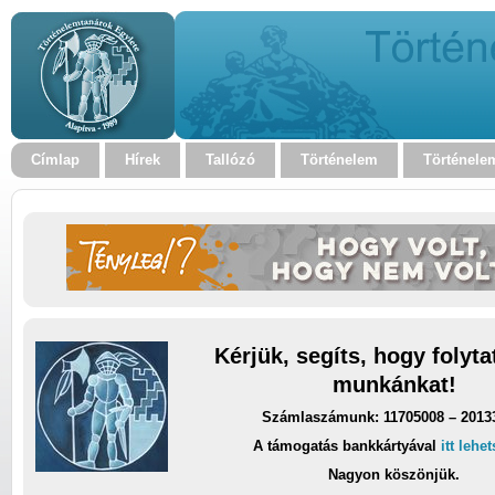
Címlap
Hírek
Tallózó
Történelem
Történele
Kérjük, segíts, hogy folyt
munkánkat!
Számlaszámunk: 11705008 – 2013
A támogatás bankkártyával
itt lehe
Nagyon köszönjük.