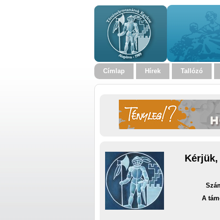
Címlap
Hírek
Tallózó
Kérjük,
Szám
A tám