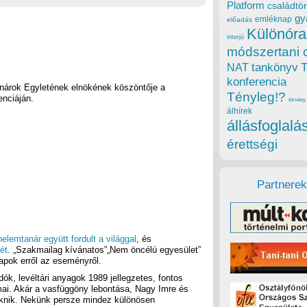
Platform
családtör
gy
emléknap
előadás
Különóra
interjú
módszertani 
tankönyv
NAT
konferencia
anárok Egyletének elnökének köszöntője a
Tényleg!?
enciáján.
törvény
álhírek
állásfoglalá
érettségi
Partnerek
elemtanár együtt fordult a világgal
, és
ét
. „Szakmailag kívánatos”„Nem öncélú egyesület”
apok erről az eseményről.
dók, levéltári anyagok 1989 jellegzetes, fontos
ai. Akár a vasfüggöny lebontása, Nagy Imre és
piknik. Nekünk persze mindez különösen