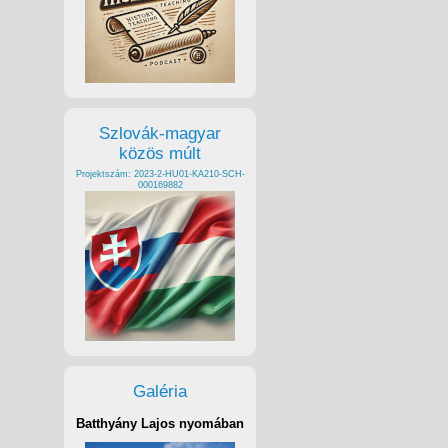
Szlovák-magyar
közös múlt
Projektszám: 2023-2-HU01-KA210-SCH-
000169882
Galéria
Batthyány Lajos nyomában