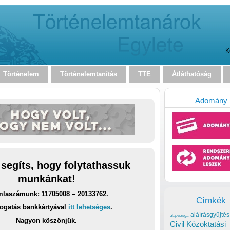
K
Történelem
Történelemtanítás
TTE
Átláthatóság
Adomány
 segíts, hogy folytathassuk
munkánkat!
laszámunk: 11705008 – 20133762.
Címkék
ogatás bankkártyával
itt lehetséges
.
aláírásgyűjtés
alapvizsga
Nagyon köszönjük.
Civil Közoktatási