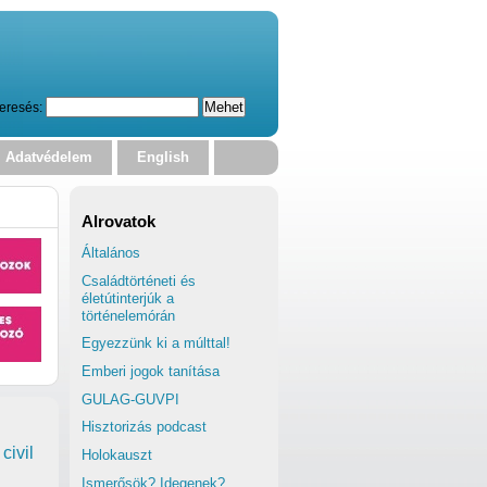
eresés:
Adatvédelem
English
Alrovatok
Általános
Családtörténeti és
életútinterjúk a
történelemórán
Egyezzünk ki a múlttal!
Emberi jogok tanítása
GULAG-GUVPI
Hisztorizás podcast
civil
Holokauszt
Ismerősök? Idegenek?