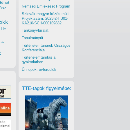
ténet
Nemzeti Emlékezet Program
ász
Szlovák-magyar közös múlt -
Projektszám: 2023-2-HU01-
cikk
KA210-SCH-000169882
TTE-
Tankönyvbírálat
Tanulmányút
vita
Történelemtanárok Országos
Konferenciája
s
Történelemtanítás a
gyakorlatban
Ünnepek, évfordulók
TTE-tagok figyelmébe: