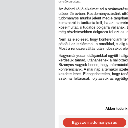
emlékezetes.
Az évforduló jó alkalmat ad a számvetésr
utóbbi 25 évben. Kezdeményezésünk úttö
tudományos munka jelent meg e tárgyban.
korszakról is tanítania kell, ha azt szeret
közelmúltat, s tudatos polgárrá váljanak
még részletesebben dolgozza fel ezt az i
Nem az első eset, hogy konferenciánk tém
például az iszlámmal, a romákkal, s alig t
Most a rendszerváltás utáni időszakot e
Hagyományosan diákjainkkal együtt hallga
kérdésük támad, utánanéznek a hallottakn
Bizonyos vagyok benne, hogy információk
konferenciánk. A mai nap a témakör szé
kezdete lehet. Elengedhetetlen, hogy tan
szakmai feltárását, folytassuk az együttg
Akkor tudunk d