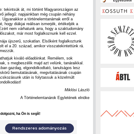
e: tekintsük át, mi történt Magyarországon az
rő jellegű: napjainkban még csupán néhány
 Ugyanakkor a történelemtanárnak erről a
né, hogy diákjai reálisan ismerjék, értékeljék a
. Ezért nem várhatunk arra, hogy a szaktudomány
dőszakot, már most foglalkoznunk kell ezzel.
ája újszerű, szokatlan. Elsőként foglalkoztunk
elt el a 20. század, amikor visszatekintettünk rá.
lemezzük.
thatjuk kiváló előadóinkat. Remélem, sok
ak, s megbeszélik majd azt velünk, tanáraikkal.
ban gazdag, elgondolkodtató, tanulságos lesz
leskörű bemutatásának, megvitatásának csupán
ácskozásunk után is folytassuk a közelmúlt
ondolkodást!
Miklósi László
A Történelemtanárok Egyletének elnöke
olgozni, ha Ön is segít!