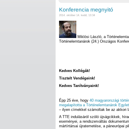
Konferencia megnyitó
2014. október 14. kedd, 13:34
Miklósi László, a Történelemt
Történelemtanárok (24.) Országos Konfer
Kedves Kollégák!
Tisztelt Vendégeink!
Kedves Tanítványaink!
Épp 25 éve, hogy
40 magyarországi történ
megalapította a Történelemtanárok Egylet
– ilyen címekkel számoltak be az akkori l
A TTE indulásáról szóló újságcikkek, híra
eseményei, a rendszerváltás dokumentum
mártírtársai újratemetése, a páneurópai 