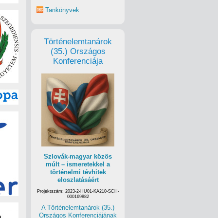
Tankönyvek
Történelemtanárok
(35.) Országos
Konferenciája
Szlovák-magyar közös
múlt – ismeretekkel a
történelmi tévhitek
eloszlatásáért
Projektszám: 2023-2-HU01-KA210-SCH-
000169882
A Történelemtanárok (35.)
Országos Konferenciájának