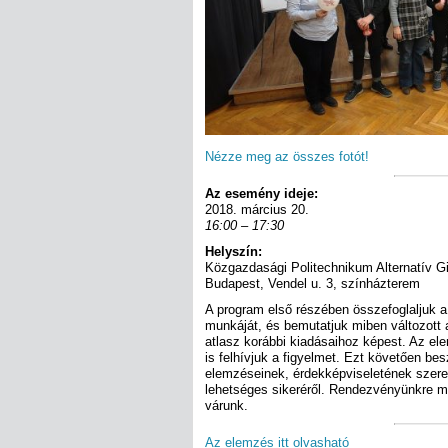
Nézze meg az összes fotót!
Az esemény ideje:
2018. március 20.
16:00 – 17:30
Helyszín:
Közgazdasági Politechnikum Alternatív 
Budapest, Vendel u. 3, színházterem
A program első részében összefoglaljuk
munkáját, és bemutatjuk miben változott 
atlasz korábbi kiadásaihoz képest. Az e
is felhívjuk a figyelmet. Ezt követően be
elemzéseinek, érdekképviseletének szerep
lehetséges sikeréről. Rendezvényünkre min
várunk.
Az elemzés itt olvasható