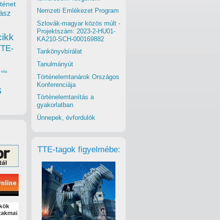
ténet
Nemzeti Emlékezet Program
ász
Szlovák-magyar közös múlt -
Projektszám: 2023-2-HU01-
cikk
KA210-SCH-000169882
TTE-
Tankönyvbírálat
Tanulmányút
vita
Történelemtanárok Országos
Konferenciája
s
Történelemtanítás a
gyakorlatban
Ünnepek, évfordulók
TTE-tagok figyelmébe: