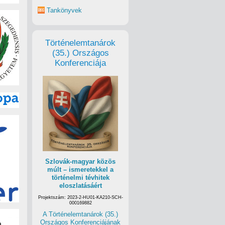
Tankönyvek
Történelemtanárok
(35.) Országos
Konferenciája
Szlovák-magyar közös
múlt – ismeretekkel a
történelmi tévhitek
eloszlatásáért
Projektszám: 2023-2-HU01-KA210-SCH-
000169882
A Történelemtanárok (35.)
Országos Konferenciájának