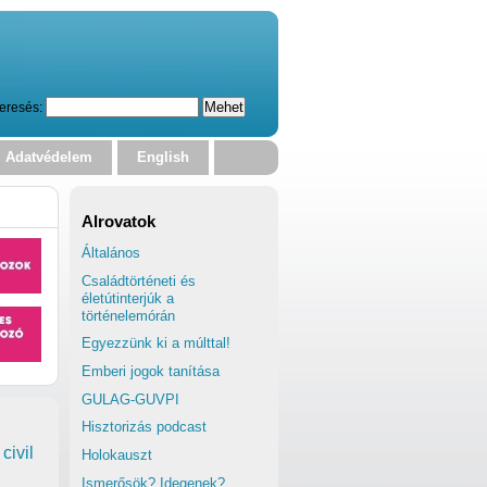
eresés:
Adatvédelem
English
Alrovatok
Általános
Családtörténeti és
életútinterjúk a
történelemórán
Egyezzünk ki a múlttal!
Emberi jogok tanítása
GULAG-GUVPI
Hisztorizás podcast
civil
Holokauszt
Ismerősök? Idegenek?