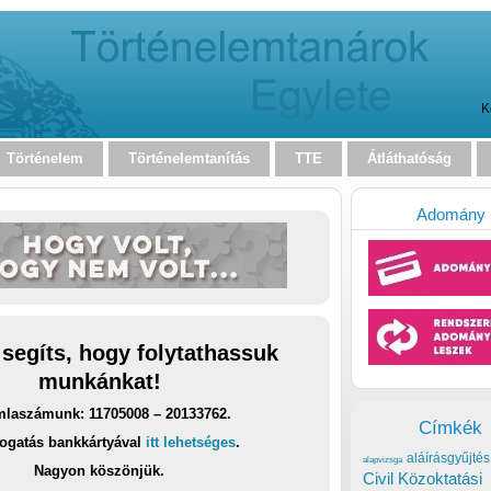
K
Történelem
Történelemtanítás
TTE
Átláthatóság
Adomány
 segíts, hogy folytathassuk
munkánkat!
laszámunk: 11705008 – 20133762.
Címkék
ogatás bankkártyával
itt lehetséges
.
aláírásgyűjtés
alapvizsga
Nagyon köszönjük.
Civil Közoktatási