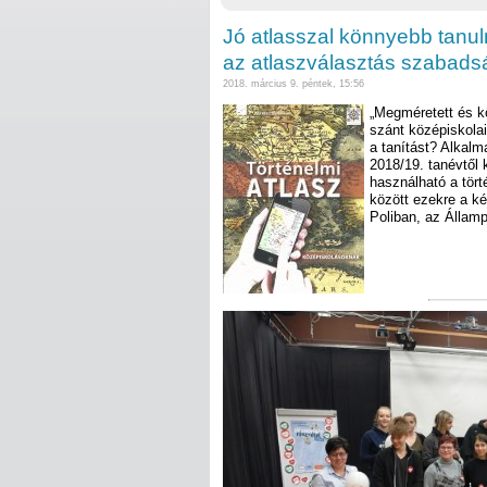
Jó atlasszal könnyebb tanuln
az atlaszválasztás szabads
2018. március 9. péntek, 15:56
„Megméretett és kö
szánt középiskolai
a tanítást? Alkalm
2018/19. tanévtől 
használható a tört
között ezekre a ké
Poliban, az Államp