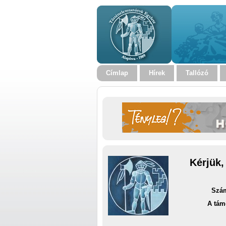
Címlap
Hírek
Tallózó
Kérjük,
Szám
A tám