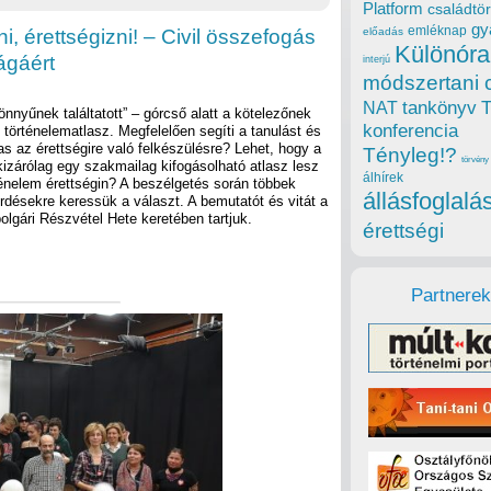
Platform
családtör
gy
emléknap
i, érettségizni! – Civil összefogás
előadás
Különóra
ágáért
interjú
módszertani 
tankönyv
NAT
nnyűnek találtatott” – górcső alatt a kötelezőnek
konferencia
 történelematlasz. Megfelelően segíti a tanulást és
as az érettségire való felkészülésre? Lehet, hogy a
Tényleg!?
törvény
kizárólag egy szakmailag kifogásolható atlasz lesz
álhírek
énelem érettségin? A beszélgetés során többek
állásfoglalá
rdésekre keressük a választ. A bemutatót és vitát a
olgári Részvétel Hete keretében tartjuk.
érettségi
Partnerek