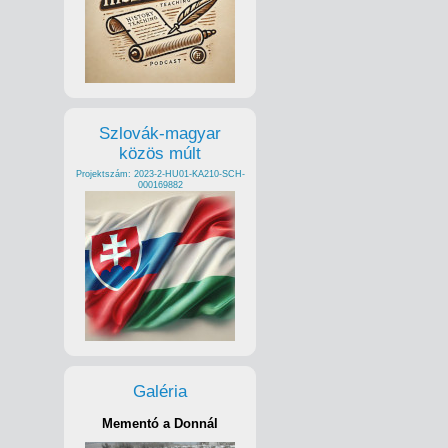
Szlovák-magyar
közös múlt
Projektszám: 2023-2-HU01-KA210-SCH-
000169882
Galéria
Mementó a Donnál