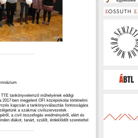
Gimnázium
 a TTE tankönyvelemző műhelyének eddigi
a 2017-ben megjelent OFI középiskolai történelmi
lemzés kapcsán a tankönyvválasztás fontosságára
szélgetünk a szakmai civilszervezetek
éről, a civil összefogás eredményéről, elért és
den diákot, tanárt, szülőt, érdeklődőt szeretettel