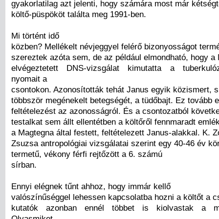
gyakorlatilag azt jelenti, hogy számára most már kétségt
költő-püspököt találta meg 1991-ben.
Mi történt idő
közben? Mellékelt névjeggyel felérő bizonyosságot ter
szereztek azóta sem, de az például elmondható, hogy 
elvégeztetett DNS-vizsgálat kimutatta a tuberkuló
nyomait a
csontokon. Azonosították tehát Janus egyik közismert, s
többször megénekelt betegségét, a tüdőbajt. Ez tovább e
feltételezést az azonosságról. És a csontozatból követk
testalkat sem állt ellentétben a költőről fennmaradt emlé
a Magtegna által festett, feltételezett Janus-alakkal. K. 
Zsuzsa antropológiai vizsgálatai szerint egy 40-46 év kö
termetű, vékony férfi rejtőzött a 6. számú
sírban.
Ennyi elégnek tűnt ahhoz, hogy immár kellő
valószínűséggel lehessen kapcsolatba hozni a költőt a c
kutatók azonban ennél többet is kiolvastak a ma
Olyasmiket,