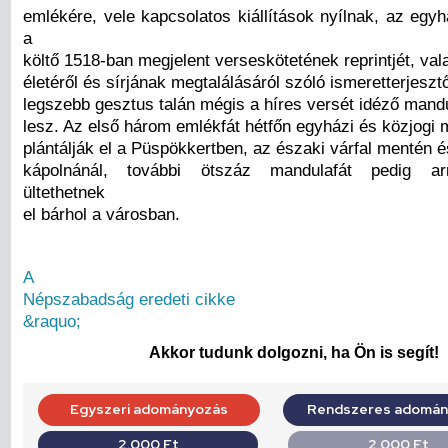
emlékére, vele kapcsolatos kiállítások nyílnak, az egy
a
költő 1518-ban megjelent verseskötetének reprintjét, val
életéről és sírjának megtalálásáról szóló ismeretterjesztő
legszebb gesztus talán mégis a híres versét idéző mandu
lesz. Az első három emlékfát hétfőn egyházi és közjogi
plántálják el a Püspökkertben, az északi várfal mentén é
kápolnánál, további ötszáz mandulafát pedig arr
ültethetnek
el bárhol a városban.
A
Népszabadság eredeti cikke
&raquo;
Akkor tudunk dolgozni, ha Ön is segít!