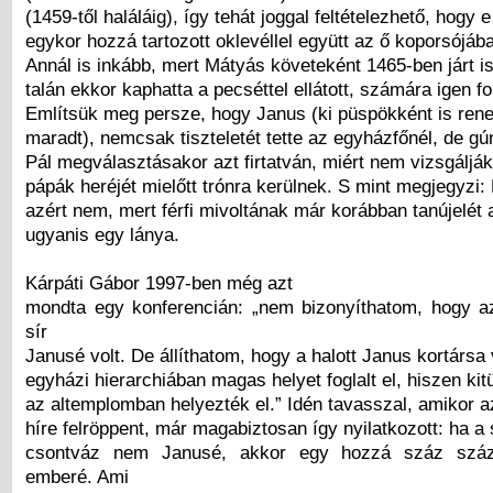
(1459-től haláláig), így tehát joggal feltételezhető, hogy e
egykor hozzá tartozott oklevéllel együtt az ő koporsójáb
Annál is inkább, mert Mátyás követeként 1465-ben járt is
talán ekkor kaphatta a pecséttel ellátott, számára igen fon
Említsük meg persze, hogy Janus (ki püspökként is rene
maradt), nemcsak tiszteletét tette az egyházfőnél, de gún
Pál megválasztásakor azt firtatván, miért nem vizsgálj
pápák heréjét mielőtt trónra kerülnek. S mint megjegyzi:
azért nem, mert férfi mivoltának már korábban tanújelét a
ugyanis egy lánya.
Kárpáti Gábor 1997-ben még azt
mondta egy konferencián: „nem bizonyíthatom, hogy az 
sír
Janusé volt. De állíthatom, hogy a halott Janus kortársa v
egyházi hierarchiában magas helyet foglalt el, hiszen kit
az altemplomban helyezték el.” Idén tavasszal, amikor a
híre felröppent, már magabiztosan így nyilatkozott: ha a
csontváz nem Janusé, akkor egy hozzá száz száza
emberé. Ami