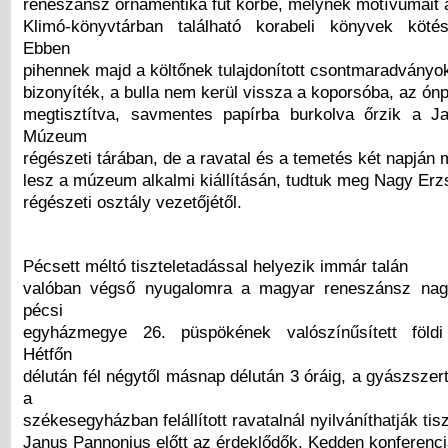
reneszánsz ornamentika fut körbe, melynek motívumait 
Klimó-könyvtárban található korabeli könyvek kötés
Ebben
pihennek majd a költőnek tulajdonított csontmaradványok
bizonyíték, a bulla nem kerül vissza a koporsóba, az ón
megtisztítva, savmentes papírba burkolva őrzik a J
Múzeum
régészeti tárában, de a ravatal és a temetés két napján 
lesz a múzeum alkalmi kiállításán, tudtuk meg Nagy Erzs
régészeti osztály vezetőjétől.
Pécsett méltó tiszteletadással helyezik immár talán
valóban végső nyugalomra a magyar reneszánsz nagy
pécsi
egyházmegye 26. püspökének valószínűsített földi
Hétfőn
délután fél négytől másnap délután 3 óráig, a gyászszer
a
székesegyházban felállított ravatalnál nyilváníthatják tis
Janus Pannonius előtt az érdeklődők. Kedden konferenc