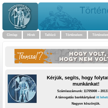
Címlap
Hírek
Tallózó
Történelem
Történele
Kérjük, segíts, hogy folyt
munkánkat!
Számlaszámunk: 11705008 – 2013
A támogatás bankkártyával
itt lehe
Nagyon köszönjük.