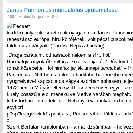
Janus Pannonius mandulafás újratemetése
2008. október 17. péntek, 0:00
Pécsett
kedden helyezik ismét örök nyugalomra Janus Pannoniu
reneszánsz európai hírű költőjének, volt pécsi püspöknek
földi maradványait. (Forrás: Népszabadság)
„Drága barátaim, ott ássátok nekem a sírt, hol/
Harmatgyöngyöktől csillog a zöld, s buja fű, / Dús lombú
rónák közepette, Hol nimfák járják ünnepi táncaikat” – ír
Pannonius 1464-ben, amikor a haditáborban megbeteged
nyughelyével kapcsolatos vágya azonban sohasem teljes
1472-ben, a Mátyás ellen szőtt összeesküvés egyik szer
király bosszúja elől menekülve Medve várában meghalt, 
kolostorban temették el. Néhány év múlva exhumált
egykori
püspökségének központjába, Pécsre vitték földi maradvá
a
Szent Bertalan templomban – a mai dzsámiban – helyezt