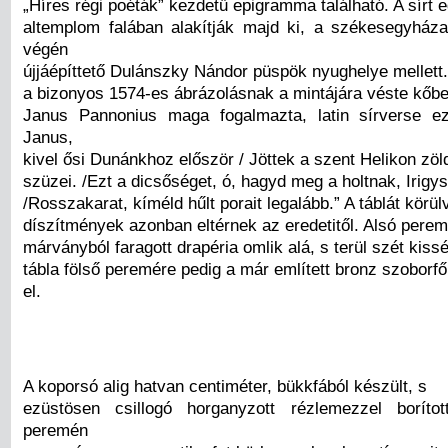
„Híres régi poéták” kezdetű epigramma található. A sírt 
altemplom falában alakítják majd ki, a székesegyház
végén
újjáépíttető Dulánszky Nándor püspök nyughelye mellett.
a bizonyos 1574-es ábrázolásnak a mintájára véste kőbe
Janus Pannonius maga fogalmazta, latin sírverse ez
Janus,
kivel ősi Dunánkhoz először / Jöttek a szent Helikon zö
szüzei. /Ezt a dicsőséget, ó, hagyd meg a holtnak, Irigy
/Rosszakarat, kíméld hűlt porait legalább.” A táblát körü
díszítmények azonban eltérnek az eredetitől. Alsó peremé
márványból faragott drapéria omlik alá, s terül szét kiss
tábla fölső peremére pedig a már említett bronz szoborfő
el.
A koporsó alig hatvan centiméter, bükkfából készült, s
ezüstösen csillogó horganyzott rézlemezzel borítot
peremén