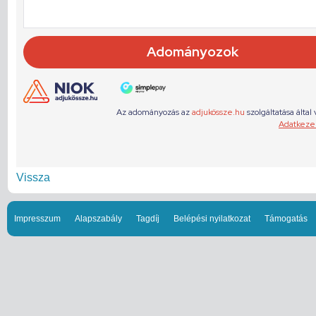
Vissza
Impresszum
Alapszabály
Tagdíj
Belépési nyilatkozat
Támogatás