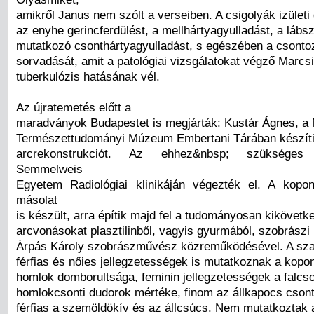
amikről Janus nem szólt a verseiben. A csigolyák izületi 
az enyhe gerincferdülést, a mellhártyagyulladást, a láb
mutatkozó csonthártyagyulladást, s egészében a csonto
sorvadását, amit a patológiai vizsgálatokat végző Marcsi
tuberkulózis hatásának vél.
Az újratemetés előtt a
maradványok Budapestet is megjárták: Kustár Ágnes, a
Természettudományi Múzeum Embertani Tárában készíti
arcrekonstrukciót. Az ehhez&nbsp; szükséges
Semmelweis
Egyetem Radiológiai klinikáján végezték el. A kopo
másolat
is készült, arra építik majd fel a tudományosan kikövetke
arcvonásokat plasztilinből, vagyis gyurmából, szobrászi
Árpás Károly szobrászművész közreműködésével. A sza
férfias és nőies jellegzetességek is mutatkoznak a kopo
homlok domborultsága, feminin jellegzetességek a falcso
homlokcsonti dudorok mértéke, finom az állkapocs csont 
férfias a szemöldökív és az állcsúcs. Nem mutatkoztak 