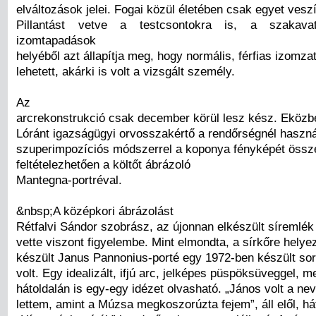
elváltozások jelei. Fogai közül életében csak egyet veszít
Pillantást vetve a testcsontokra is, a szakav
izomtapadások
helyéből azt állapítja meg, hogy normális, férfias izomz
lehetett, akárki is volt a vizsgált személy.
Az
arcrekonstrukció csak december körül lesz kész. Eközb
Lóránt igazságügyi orvosszakértő a rendőrségnél haszná
szuperimpozíciós módszerrel a koponya fényképét össze
feltételezhetően a költőt ábrázoló
Mantegna-portréval.
&nbsp;A középkori ábrázolást
Rétfalvi Sándor szobrász, az újonnan elkészült síremlék
vette viszont figyelembe. Mint elmondta, a sírkőre helyez
készült Janus Pannonius-porté egy 1972-ben készült so
volt. Egy idealizált, ifjú arc, jelképes püspöksüveggel, m
hátoldalán is egy-egy idézet olvasható. „János volt a n
lettem, amint a Múzsa megkoszorúzta fejem”, áll elől, há