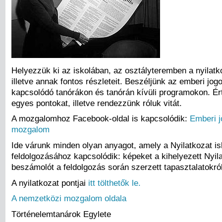
Helyezzük ki az iskolában, az osztályteremben a nyilatk
illetve annak fontos részleteit. Beszéljünk az emberi jogo
kapcsolódó tanórákon és tanórán kívüli programokon. É
egyes pontokat, illetve rendezzünk róluk vitát.
A mozgalomhoz Facebook-oldal is kapcsolódik:
Emberi j
mozgalom
Ide várunk minden olyan anyagot, amely a Nyilatkozat is
feldolgozásához kapcsolódik: képeket a kihelyezett Nyila
beszámolót a feldolgozás során szerzett tapasztalatokról
A nyilatkozat pontjai
itt tölthetők le.
A nemzetközi mozgalom oldala
Történelemtanárok Egylete