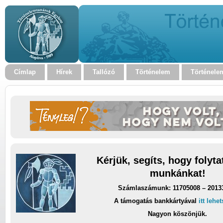
Címlap
Hírek
Tallózó
Történelem
Történele
Kérjük, segíts, hogy folyt
munkánkat!
Számlaszámunk: 11705008 – 2013
A támogatás bankkártyával
itt lehe
Nagyon köszönjük.