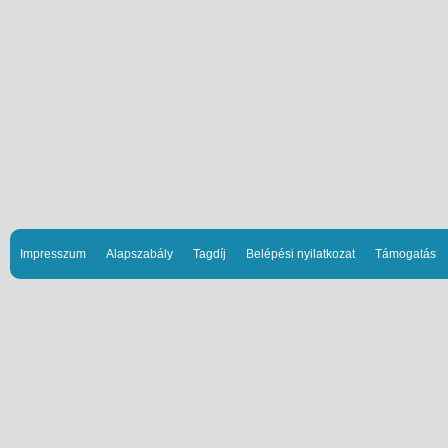
Impresszum
Alapszabály
Tagdíj
Belépési nyilatkozat
Támogatás