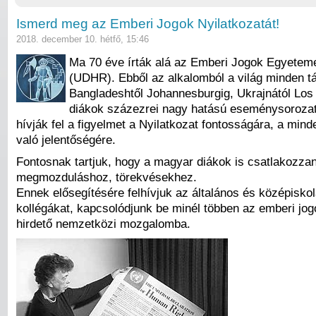
Ismerd meg az Emberi Jogok Nyilatkozatát!
2018. december 10. hétfő, 15:46
Ma 70 éve írták alá az Emberi Jogok Egyeteme
(UDHR). Ebből az alkalomból a világ minden t
Bangladeshtől Johannesburgig, Ukrajnától Los
diákok százezrei nagy hatású eseménysoroza
hívják fel a figyelmet a Nyilatkozat fontosságára, a mind
való jelentőségére.
Fontosnak tartjuk, hogy a magyar diákok is csatlakozza
megmozduláshoz, törekvésekhez.
Ennek elősegítésére felhívjuk az általános és középiskol
kollégákat, kapcsolódjunk be minél többen az emberi jog
hirdető nemzetközi mozgalomba.