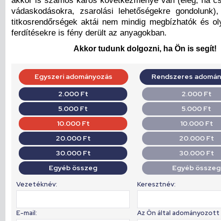
akkor is számos káros következménye van (elég, ha cs
vádaskodásokra, zsarolási lehetőségekre gondolunk)
titkosrendőrségek aktái nem mindig megbízhatók és o
ferdítésekre is fény derült az anyagokban.
Akkor tudunk dolgozni, ha Ön is segít!