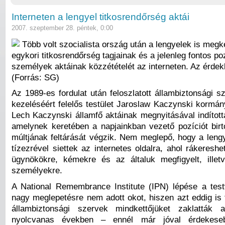
Interneten a lengyel titkosrendőrség aktái
2007. szeptember 28. péntek, 0:00
Több volt szocialista ország után a lengyelek is meg
egykori titkosrendőrség tagjainak és a jelenleg fontos poz
személyek aktáinak közzétételét az interneten. Az érdekl
(Forrás: SG)
Az 1989-es fordulat után feloszlatott állambiztonsági 
kezeléséért felelős testület Jaroslaw Kaczynski kormán
Lech Kaczynski államfő aktáinak megnyitásával indította
amelynek keretében a napjainkban vezető pozíciót bir
múltjának feltárását végzik. Nem meglepő, hogy a lengy
tízezrével siettek az internetes oldalra, ahol rákeresh
ügynökökre, kémekre és az általuk megfigyelt, illet
személyekre.
A National Remembrance Institute (IPN) lépése a tes
nagy meglepetésre nem adott okot, hiszen azt eddig is 
állambiztonsági szervek mindkettőjüket zaklatták
nyolcvanas években – ennél már jóval érdekese