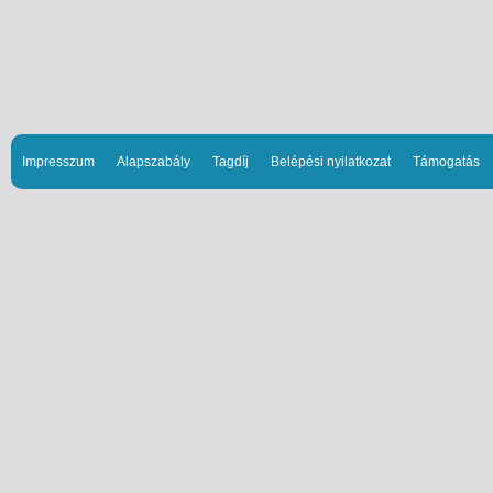
Impresszum
Alapszabály
Tagdíj
Belépési nyilatkozat
Támogatás