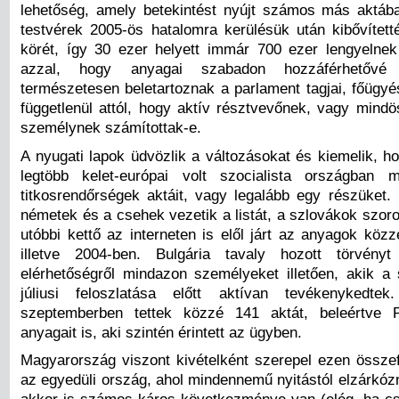
lehetőség, amely betekintést nyújt számos más aktáb
testvérek 2005-ös hatalomra kerülésük után kibővítetté
körét, így 30 ezer helyett immár 700 ezer lengyelnek
azzal, hogy anyagai szabadon hozzáférhetővé
természetesen beletartoznak a parlament tagjai, főügyé
függetlenül attól, hogy aktív résztvevőnek, vagy mindö
személynek számítottak-e.
A nyugati lapok üdvözlik a változásokat és kiemelik, h
legtöbb kelet-európai volt szocialista országban m
titkosrendőrségek aktáit, vagy legalább egy részüket.
németek és a csehek vezetik a listát, a szlovákok szor
utóbbi kettő az interneten is elől járt az anyagok közz
illetve 2004-ben. Bulgária tavaly hozott törvényt
elérhetőségről mindazon személyeket illetően, akik a
júliusi feloszlatása előtt aktívan tevékenykedt
szeptemberben tettek közzé 141 aktát, beleértve 
anyagait is, aki szintén érintett az ügyben.
Magyarország viszont kivételként szerepel ezen összef
az egyedüli ország, ahol mindennemű nyitástól elzárkó