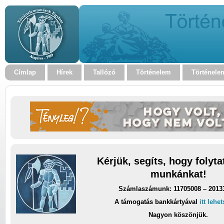
Címlap
Hírek
Tallózó
Történelem
Történele
Kérjük, segíts, hogy folyt
munkánkat!
Számlaszámunk: 11705008 – 2013
A támogatás bankkártyával
itt lehe
Nagyon köszönjük.