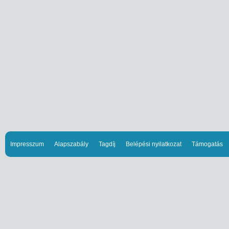
Impresszum
Alapszabály
Tagdíj
Belépési nyilatkozat
Támogatás