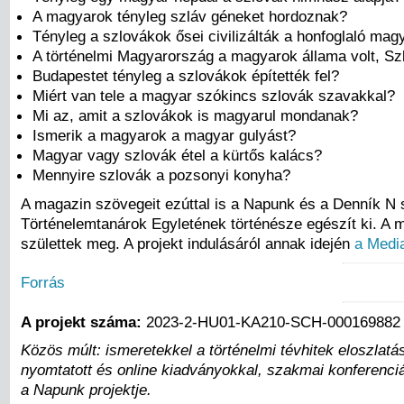
A magyarok tényleg szláv géneket hordoznak?
Tényleg a szlovákok ősei civilizálták a honfoglaló mag
A történelmi Magyarország a magyarok állama volt, Sz
Budapestet tényleg a szlovákok építették fel?
Miért van tele a magyar szókincs szlovák szavakkal?
Mi az, amit a szlovákok is magyarul mondanak?
Ismerik a magyarok a magyar gulyást?
Magyar vagy szlovák étel a kürtős kalács?
Mennyire szlovák a pozsonyi konyha?
A magazin szövegeit ezúttal is a Napunk és a Denník N
Történelemtanárok Egyletének történésze egészít ki. A 
születtek meg. A projekt indulásáról annak idején
a Medi
Forrás
A projekt száma:
2023-2-HU01-KA210-SCH-000169882
Közös múlt: ismeretekkel a történelmi tévhitek eloszla
nyomtatott és online kiadványokkal, szakmai konferenciá
a Napunk projektje.