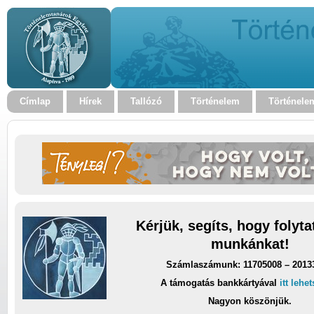
Címlap
Hírek
Tallózó
Történelem
Történele
Kérjük, segíts, hogy folyt
munkánkat!
Számlaszámunk: 11705008 – 2013
A támogatás bankkártyával
itt lehe
Nagyon köszönjük.