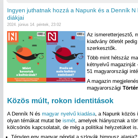
Ingyen juthatnak hozzá a Napunk és a Denník N 
diákjai
2024. június 14. péntek, 23:02
Az ismeretterjesztő, 
kiadvány ötletét pedi
szerkesztők.
Több mint hétszáz mag
kétnyelvű magazinját 
51 magyarországi int
A magazin megjelené
magyarországi
Törté
Közös múlt, rokon identitások
A Denník N és
magyar nyelvű kiadása
, a Napunk közös 
olyan témákat mutat be
ismét
, amelyek hiányoznak a tör
kölcsönös kapcsolatait, de még a politikai helyzetüket 
Tényleg egy magyar népdal a szlovák himnusz alapja?