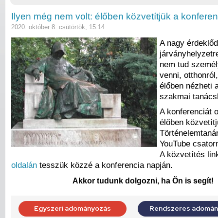
Ilyen még nem volt: élőben közvetítjük a konferen
2020. október 8. csütörtök, 15:14
A nagy érdeklőd
járványhelyzetre
nem tud személ
venni, otthonról,
élőben nézheti
szakmai tanács
A konferenciát 
élőben közvetítj
Történelemtaná
YouTube csatorn
A közvetítés lin
oldalán
tesszük közzé a konferencia napján.
Akkor tudunk dolgozni, ha Ön is segít!