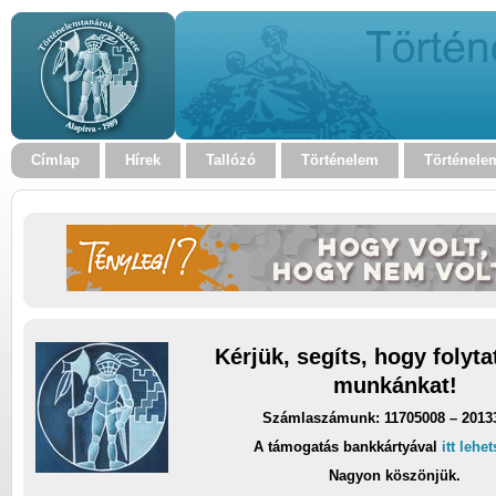
Címlap
Hírek
Tallózó
Történelem
Történele
Kérjük, segíts, hogy folyt
munkánkat!
Számlaszámunk: 11705008 – 2013
A támogatás bankkártyával
itt lehe
Nagyon köszönjük.