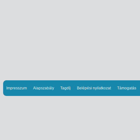
Impresszum
Alapszabály
Tagdíj
Belépési nyilatkozat
Támogatás