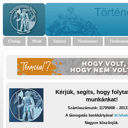
Címlap
Hírek
Tallózó
Történelem
Történele
Kérjük, segíts, hogy folyt
munkánkat!
Számlaszámunk: 11705008 – 2013
A támogatás bankkártyával
itt lehe
Nagyon köszönjük.