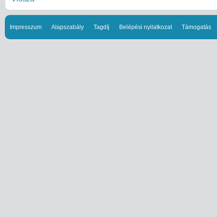
Impresszum
Alapszabály
Tagdíj
Belépési nyilatkozat
Támogatás