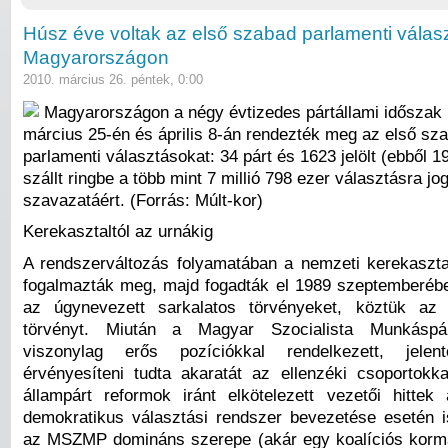
Húsz éve voltak az első szabad parlamenti válas
Magyarországon
2010. március 26. péntek, 0:00
Magyarországon a négy évtizedes pártállami időszak 
március 25-én és április 8-án rendezték meg az első sza
parlamenti választásokat: 34 párt és 1623 jelölt (ebből 1
szállt ringbe a több mint 7 millió 798 ezer választásra jo
szavazatáért. (Forrás: Múlt-kor)
Kerekasztaltól az urnákig
A rendszerváltozás folyamatában a nemzeti kerekaszta
fogalmazták meg, majd fogadták el 1989 szeptemberéb
az úgynevezett sarkalatos törvényeket, köztük az ú
törvényt. Miután a Magyar Szocialista Munkásp
viszonylag erős pozíciókkal rendelkezett, jelen
érvényesíteni tudta akaratát az ellenzéki csoportok
állampárt reformok iránt elkötelezett vezetői hitte
demokratikus választási rendszer bevezetése esetén
az MSZMP domináns szerepe (akár egy koalíciós korm