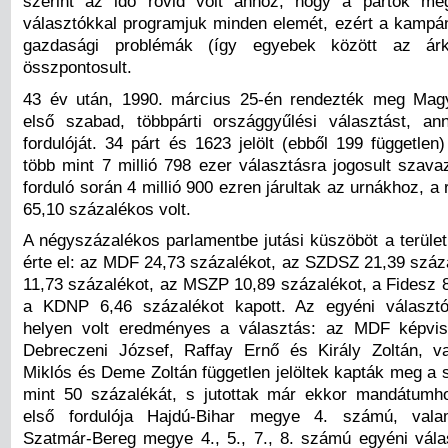
szerint az idő rövid volt ahhoz, hogy a pártok me
választókkal programjuk minden elemét, ezért a kampá
gazdasági problémák (így egyebek között az árk
összpontosult.
43 év után, 1990. március 25-én rendezték meg Mag
első szabad, többpárti országgyűlési választást, a
fordulóját. 34 párt és 1623 jelölt (ebből 199 független)
több mint 7 millió 798 ezer választásra jogosult szava
forduló során 4 millió 900 ezren járultak az urnákhoz, a 
65,10 százalékos volt.
A négyszázalékos parlamentbe jutási küszöböt a területi
érte el: az MDF 24,73 százalékot, az SZDSZ 21,39 száz
11,73 százalékot, az MSZP 10,89 százalékot, a Fidesz 8
a KDNP 6,46 százalékot kapott. Az egyéni választó
helyen volt eredményes a választás: az MDF képvise
Debreczeni József, Raffay Ernő és Király Zoltán, v
Miklós és Deme Zoltán független jelöltek kapták meg a 
mint 50 százalékát, s jutottak már ekkor mandátumh
első fordulója Hajdú-Bihar megye 4. számú, vala
Szatmár-Bereg megye 4., 5., 7., 8. számú egyéni vála