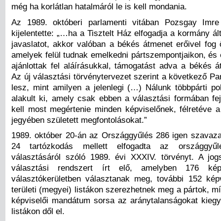
még ha korlátlan hatalmáról le is kell mondania.
Az 1989. októberi parlamenti vitában Pozsgay Imre 
kijelentette: „…ha a Tisztelt Ház elfogadja a kormány álta
javaslatot, akkor valóban a békés átmenet erőivel fog 
amelyek felül tudnak emelkedni pártszempontjaikon, és
ajánlottak fel aláírásukkal, támogatást adva a békés 
Az új választási törvénytervezet szerint a következő P
lesz, mint amilyen a jelenlegi (…) Nálunk többpárti po
alakult ki, amely csak ebben a választási formában fej
kell most megértenie minden képviselőnek, félretéve a
jegyében született megfontolásokat.”
1989. október 20-án az Országgyűlés 286 igen szavaza
24 tartózkodás mellett elfogadta az országgyűlé
választásáról szóló 1989. évi XXXIV. törvényt. A jo
választási rendszert írt elő, amelyben 176 képv
választókerületben választanak meg, további 152 képv
területi (megyei) listákon szerezhetnek meg a pártok, 
képviselői mandátum sorsa az aránytalanságokat kiegy
listákon dől el.