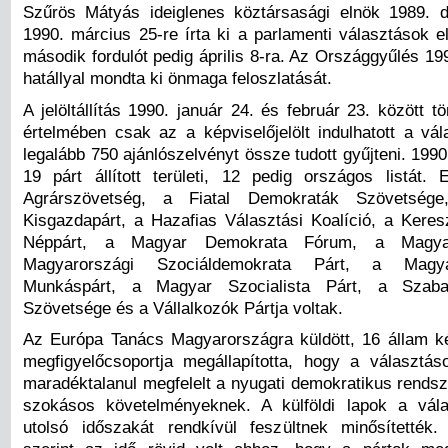
Szűrös Mátyás ideiglenes köztársasági elnök 1989. 
1990. március 25-re írta ki a parlamenti választások el
második fordulót pedig április 8-ra. Az Országgyűlés 19
hatállyal mondta ki önmaga feloszlatását.
A jelöltállítás 1990. január 24. és február 23. között tö
értelmében csak az a képviselőjelölt indulhatott a vál
legalább 750 ajánlószelvényt össze tudott gyűjteni. 1990
19 párt állított területi, 12 pedig országos listát.
Agrárszövetség, a Fiatal Demokraták Szövetsége
Kisgazdapárt, a Hazafias Választási Koalíció, a Kere
Néppárt, a Magyar Demokrata Fórum, a Magya
Magyarországi Szociáldemokrata Párt, a Magya
Munkáspárt, a Magyar Szocialista Párt, a Szab
Szövetsége és a Vállalkozók Pártja voltak.
Az Európa Tanács Magyarországra küldött, 16 állam kép
megfigyelőcsoportja megállapította, hogy a választás
maradéktalanul megfelelt a nyugati demokratikus rendsz
szokásos követelményeknek. A külföldi lapok a vála
utolsó időszakát rendkívül feszültnek minősítették