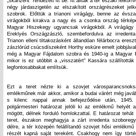
„skanzent” rendezett itt be. Itt álltak a tér északi félkö
négy járdaszigetén az elszakított országrészeket jelk
szobrok. Előttük a trianoni virágágy, benne az évsz
virágokból kirakva a nagy és a csonka ország térképe
Magyar Hiszekegy ugyancsak virágokból. A virágágy 
Ereklyés Országzászló, szembefordulva az irredenta
Trianon elleni tiltakozásként állandóan félárbocra ereszt
zászlórúd csúcsdíszeként Horthy esküre emelt jobbjával.
még a Magyar Fájdalom szobra és 1940-ig a Magyar F
mikor is ez utóbbit a „visszatért” Kassára szállítottá
legfontosabbakat említsük.
Ezt a teret nézte ki a szovjet városparancsnoks
emlékműnek már akkor, amikor a budai várért még javába
s kilenc nappal annak befejeződése után, 1945. 
polgármesteri határozat jelöli ki az emlékmű helyét 
mögött, délnek forduló homlokzattal. E határozat tehát 
teret, északon meghagyja a zárt irredenta szoboregyü
délre, a tér közepén felállítandó szovjet hősi emlékmű 
részét kapná saját tereként. Csakhogy nem így tört