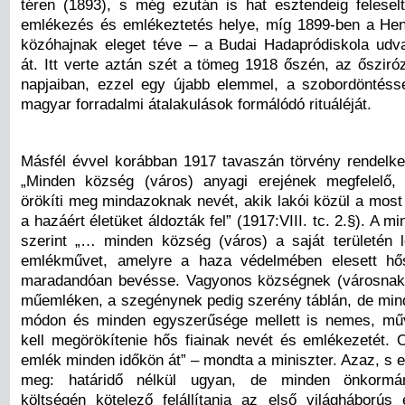
téren (1893), s még ezután is hat esztendeig felese
emlékezés és emlékeztetés helye, míg 1899-ben a Hen
közóhajnak eleget téve – a Budai Hadapródiskola udv
át. Itt verte aztán szét a tömeg 1918 őszén, az ősziró
napjaiban, ezzel egy újabb elemmel, a szobordöntéss
magyar forradalmi átalakulások formálódó rituáléját.
Másfél évvel korábban 1917 tavaszán törvény rendelkez
„Minden község (város) anyagi erejének megfelelő,
örökíti meg mindazoknak nevét, akik lakói közül a most
a hazáért életüket áldozták fel” (1917:VIII. tc. 2.§). A mi
szerint „… minden község (város) a saját területén l
emlékművet, amelyre a haza védelmében elesett hős
maradandóan bevésse. Vagyonos községnek (városnak
műemléken, a szegénynek pedig szerény táblán, de min
módon és minden egyszerűsége mellett is nemes, műv
kell megörökítenie hős fiainak nevét és emlékezetét. O
emlék minden időkön át” – mondta a miniszter. Azaz, s e
meg: határidő nélkül ugyan, de minden önkormán
költségén kötelező felállítania az első világháború