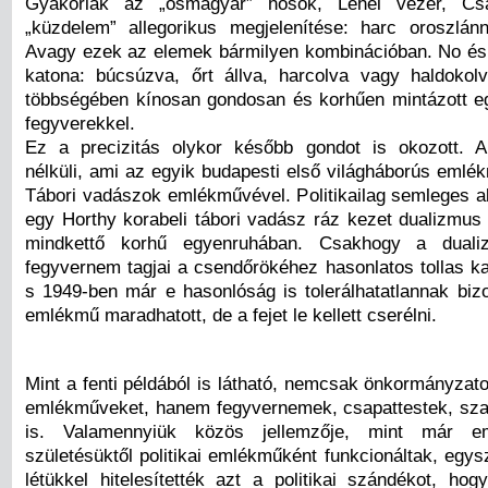
Gyakoriak az „ősmagyar” hősök, Lehel vezér, Csa
„küzdelem” allegorikus megjelenítése: harc oroszlánn
Avagy ezek az elemek bármilyen kombinációban. No é
katona: búcsúzva, őrt állva, harcolva vagy haldoko
többségében kínosan gondosan és korhűen mintázott 
fegyverekkel.
Ez a precizitás olykor később gondot is okozott. A
nélküli, ami az egyik budapesti első világháborús emlék
Tábori vadászok emlékművével. Politikailag semleges al
egy Horthy korabeli tábori vadász ráz kezet dualizmus 
mindkettő korhű egyenruhában. Csakhogy a duali
fegyvernem tagjai a csendőrökéhez hasonlatos tollas ka
s 1949-ben már e hasonlóság is tolerálhatatlannak biz
emlékmű maradhatott, de a fejet le kellett cserélni.
Mint a fenti példából is látható, nemcsak önkormányzatok
emlékműveket, hanem fegyvernemek, csapattestek, sz
is. Valamennyiük közös jellemzője, mint már eml
születésüktől politikai emlékműként funkcionáltak, egy
létükkel hitelesítették azt a politikai szándékot, ho