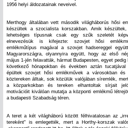
1956 helyi áldozatainak neveivel.
Merthogy általában vett második világháborús hősi 
készültek a szocialista korszakban. Amik készültek
lehetséges típusnak csak egy szűk szeletét képv
elnevezésük is kifejezte: szovjet hősi emlé
emlékműtípus magával a szovjet hadsereggel együt
Magyarországra, olyannyira együtt, hogy az első né
május 1-jén felavatták, hármat Budapesten, egyet pedig
következő hónapokban és években aztán tucatjával
épültek szovjet hősi emlékművek a városokban és 
köztereken álltak, sok közülük valójában síremlék, mer
a közparkokban és tereken elhantoltak sírjait jelöl
motivációit kiválóan mutatja a központi emlékmű létrejö
a budapesti Szabadság téren.
A teret a két világháború között félhivatalosan az „ir
tereként” is emlegették, mert a Horthy-korszak való