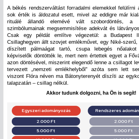
A békés rendszerváltást forradalmi elemekkel felülírni
sok érték is áldozatul esett, mivel az eddigre már kial
rituálé állandó elemévé vált szobordöntés, a 
szimbólumainak megsemmisítése adekvát és látványos
Csak egy példát említve végezetül: a Budapest III
Csillaghegyen állt szovjet emlékművet, egy Niké-szerű, 
díszített pálmaágat tartó, csupa lebegés nőalakot
képviselők döntötték le, mert nem értettek egyet a Főv
azon döntésével, miszerint elegendő lenne a csillagot le
tervezett „nemzeti emlékhelyből” azóta sem lett s
viszont Flóra néven ma Bátonyterenyét díszíti az egyko
talapzatán – csillag nélkül.
Akkor tudunk dolgozni, ha Ön is segít!