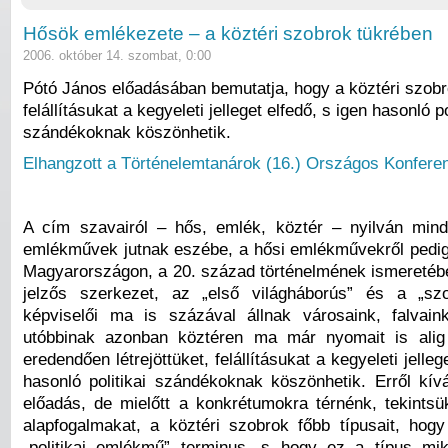
Hősök emlékezete – a köztéri szobrok tükrében
2006. október 14. szombat, 0:00
Pótó János előadásában bemutatja, hogy a köztéri szobro
felállításukat a kegyeleti jelleget elfedő, s igen hasonló po
szándékoknak köszönhetik.
Elhangzott a Történelemtanárok (16.) Országos Konferen
A cím szavairól – hős, emlék, köztér – nyilván min
emlékművek jutnak eszébe, a hősi emlékművekről pedig –
Magyarországon, a 20. század történelmének ismeretébe
jelzős szerkezet, az „első világháborús” és a „szo
képviselői ma is százával állnak városaink, falvain
utóbbinak azonban köztéren ma már nyomait is alig 
eredendően létrejöttüket, felállításukat a kegyeleti jelleg
hasonló politikai szándékoknak köszönhetik. Erről kív
előadás, de mielőtt a konkrétumokra térnénk, tekintsü
alapfogalmakat, a köztéri szobrok főbb típusait, hogy
„politikai emlékmű” terminus, s hogy ez a típus mi