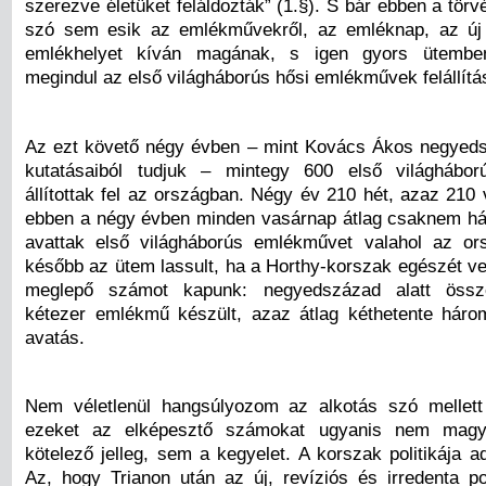
szerezve életüket feláldozták” (1.§). S bár ebben a tör
szó sem esik az emlékművekről, az emléknap, az új
emlékhelyet kíván magának, s igen gyors ütemben
megindul az első világháborús hősi emlékművek felállítá
Az ezt követő négy évben – mint Kovács Ákos negyed
kutatásaiból tudjuk – mintegy 600 első világhábo
állítottak fel az országban. Négy év 210 hét, azaz 210
ebben a négy évben minden vasárnap átlag csaknem h
avattak első világháborús emlékművet valahol az or
később az ütem lassult, ha a Horthy-korszak egészét ve
meglepő számot kapunk: negyedszázad alatt öss
kétezer emlékmű készült, azaz átlag kéthetente háro
avatás.
Nem véletlenül hangsúlyozom az alkotás szó mellett
ezeket az elképesztő számokat ugyanis nem mag
kötelező jelleg, sem a kegyelet. A korszak politikája 
Az, hogy Trianon után az új, revíziós és irredenta pol