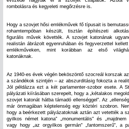
rombolásra és kegyeleti megőrzésre is.
Hogy a szovjet hősi emlékművek fő típusait is bemutass
rohamtempóban készült, tisztán építészeti alkotás
figurális művek követték. A szovjet katonának ugya
realistán ábrázolt egyenruhában és fegyverzettel kellet
emlékműveken, mint korábban az első világhá
katonáknak.
Az 1940-es évek végén beköszöntő szocreál korszak azt
a szándékok szintjén – az abszurditásig fokozta a realitá
Jól példázza ezt a két parlamenter-szobor esete. A S
pályázati kiírásában szerepelt, hogy a „kétalakos megol
szovjet katonát hátba támadó ellenséggel”. Az „ellensé
már önmagában képtelenség egy köztéri szobron. Nem
hogy a beérkezett pályázatoknak aztán azt vetették a s
gyilkos német katona” „monumentális” és „majdnem 
vagy hogy „az orgyilkos germán” „fantomszerű”, a p