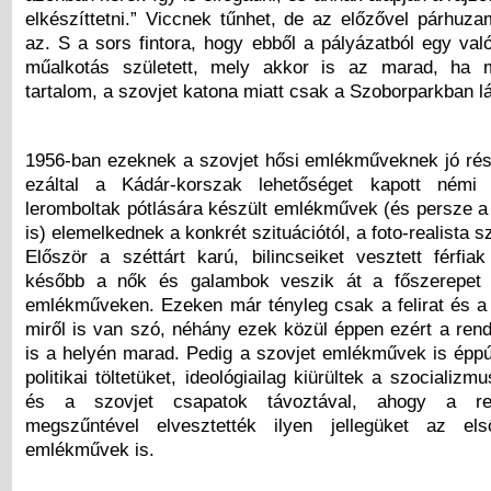
elkészíttetni.” Viccnek tűnhet, de az előzővel párhuza
az. S a sors fintora, hogy ebből a pályázatból egy val
műalkotás született, mely akkor is az marad, ha 
tartalom, a szovjet katona miatt csak a Szoborparkban lá
1956-ban ezeknek a szovjet hősi emlékműveknek jó rész
ezáltal a Kádár-korszak lehetőséget kapott némi 
leromboltak pótlására készült emlékművek (és persze a
is) elemelkednek a konkrét szituációtól, a foto-realista s
Először a széttárt karú, bilincseiket vesztett férfia
később a nők és galambok veszik át a főszerepet 
emlékműveken. Ezeken már tényleg csak a felirat és a c
miről is van szó, néhány ezek közül éppen ezért a rend
is a helyén marad. Pedig a szovjet emlékművek is éppú
politikai töltetüket, ideológiailag kiürültek a szocializ
és a szovjet csapatok távoztával, ahogy a reví
megszűntével elvesztették ilyen jellegüket az els
emlékművek is.