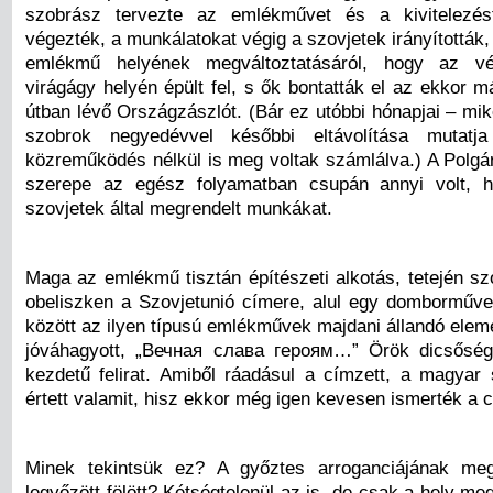
szobrász tervezte az emlékművet és a kivitelezé
végezték, a munkálatokat végig a szovjetek irányították,
emlékmű helyének megváltoztatásáról, hogy az vé
virágágy helyén épült fel, s ők bontatták el az ekkor m
útban lévő Országzászlót. (Bár ez utóbbi hónapjai – mik
szobrok negyedévvel későbbi eltávolítása mutatj
közreműködés nélkül is meg voltak számlálva.) A Polgár
szerepe az egész folyamatban csupán annyi volt, ho
szovjetek által megrendelt munkákat.
Maga az emlékmű tisztán építészeti alkotás, tetején szo
obeliszken a Szovjetunió címere, alul egy domborműves
között az ilyen típusú emlékművek majdani állandó eleme,
jóváhagyott, „Вечная слава героям…” Örök dicsős
kezdetű felirat. Amiből ráadásul a címzett, a magyar 
értett valamit, hisz ekkor még igen kevesen ismerték a cir
Minek tekintsük ez? A győztes arroganciájának meg
legyőzött fölött? Kétségtelenül az is, de csak a hely me