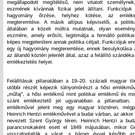
megállapodott megítélésű, nem vitatott személyne
eszmének kívánnak fizikai jelet állítani. Funkciójuk
hagyomány őrzése, helyhez kötése, az emléke
megteremtése. A másik altípus képviselői, a politi
általában a közeli múltra mutatnak, olyan esemény
eszmére, amely erősíti, legitimálja a fennálló politik
képes megjeleníteni annak politika céljait. Funkciójuk e
egy új hagyomány megteremtése, ennek besulykolása 
az állandó köztéri jelenlét által, azaz a felállító szándék
emlékeztetés helyei.
Felállításuk pillanatában a 19–20. századi magyar t
utóbbi részét képezik túlnyomórészt a hősi emlékmű
„műfaj”, a hősi emlékmű mint politikai emlékmű és mi
szánt emlékeztető jel ugyanabban a pillanatban,
emlékművel jelent meg egy magyar köztéren, mégp
Heinrich Hentzi emlékművével a budai várban, az akkor 
nevezett Szent György téren. Heinrich Hentzi a bud
parancsnokaként esett el 1849 májusában, mikor G
visszafoglalták a várat, s három évvel később a