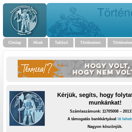
Címlap
Hírek
Tallózó
Történelem
Történele
Kérjük, segíts, hogy folyt
munkánkat!
Számlaszámunk: 11705008 – 2013
A támogatás bankkártyával
itt lehe
Nagyon köszönjük.