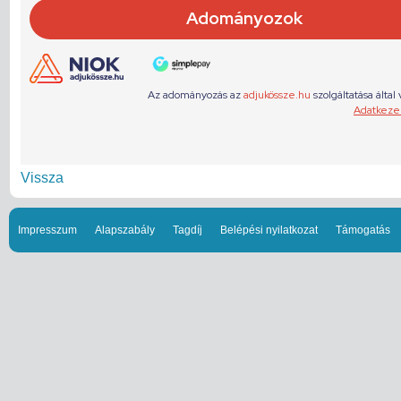
Vissza
Impresszum
Alapszabály
Tagdíj
Belépési nyilatkozat
Támogatás