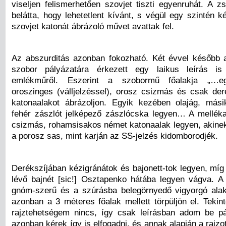
viseljen felismerhetően szovjet tiszti egyenruhát. A z
belátta, hogy lehetetlent kívánt, s végül egy szintén k
szovjet katonát ábrázoló művet avattak fel.
Az abszurditás azonban fokozható. Két évvel később
szobor pályázatára érkezett egy laikus leírás is
emlékműről. Eszerint a szobormű főalakja „…eg
oroszinges (válljelzéssel), orosz csizmás és csak deré
katonaalakot ábrázoljon. Egyik kezében olajág, más
fehér zászlót jelképező zászlócska legyen… A mellék
csizmás, rohamsisakos német katonaalak legyen, akinek
a porosz sas, mint karján az SS-jelzés kidomborodjék.
Derékszíjában kézigránátok és bajonett-tok legyen, míg
lévő bajnét [sic!] Osztapenko hátába legyen vágva. A
gnóm-szerű és a szúrásba belegörnyedő vigyorgó ala
azonban a 3 méteres főalak mellett törpüljön el. Tekint
rajztehetségem nincs, így csak leírásban adom be p
azonban kérek így is elfogadni, és annak alapján a rajzo