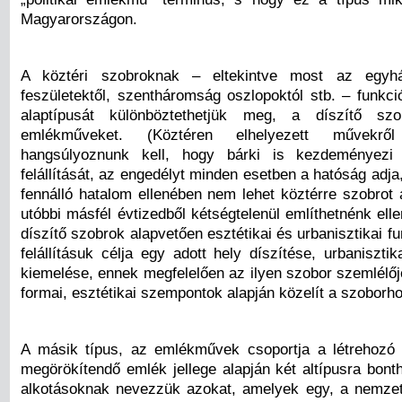
Magyarországon.
A köztéri szobroknak – eltekintve most az egyhá
feszületektől, szentháromság oszlopoktól stb. – funkci
alaptípusát különböztethetjük meg, a díszítő sz
emlékműveket. (Köztéren elhelyezett művekrő
hangsúlyoznunk kell, hogy bárki is kezdeményezi
felállítását, az engedélyt minden esetben a hatóság adj
fennálló hatalom ellenében nem lehet köztérre szobrot á
utóbbi másfél évtizedből kétségtelenül említhetnénk elle
díszítő szobrok alapvetően esztétikai és urbanisztikai fu
felállításuk célja egy adott hely díszítése, urbaniszt
kiemelése, ennek megfelelően az ilyen szobor szemlélőj
formai, esztétikai szempontok alapján közelít a szoborho
A másik típus, az emlékművek csoportja a létrehozó
megörökítendő emlék jellege alapján két altípusra bont
alkotásoknak nevezzük azokat, amelyek egy, a nemze