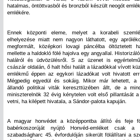
hatalmas, öntöttvasból és bronzból készült neogót emlékm
emlékére.
Ennek központi eleme, melyet a korabeli szemlé
elhelyezése miatt nem nagyon láthatott, egy apróléko
megformált, középkori lovagi páncélba öltöztetett h
mellette a haldokló fölé hajolva egy angyallal. Historizáló
halálról és üdvözülésről. S az üzenet is egyértelmű
császár oldalán, ő halt hősi halált a lázadókkal vívott k
emlékmű éppen az egykori lázadókat volt hivatott err
Mégpedig egyedül és sokáig. Mikor már lehetett, a 
állandó politikai viták kereszttüzében állt, de a mi
miniszterelnök 32 évig kénytelen volt első pillantását 
vetni, ha kilépett hivatala, a Sándor-palota kapuján.
A magyar honvédet a középpontba állító és feje f
babérkoszorúját nyújtó Honvéd-emléket csak a 
szabadságharc 45. évfordulóján sikerült fölállítani a 