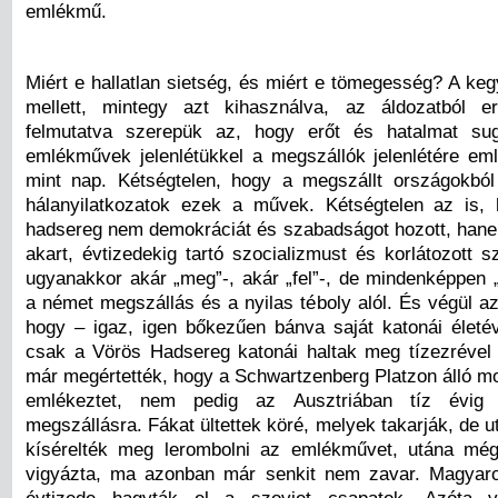
emlékmű.
Miért e hallatlan sietség, és miért e tömegesség? A ke
mellett, mintegy azt kihasználva, az áldozatból e
felmutatva szerepük az, hogy erőt és hatalmat su
emlékművek jelenlétükkel a megszállók jelenlétére em
mint nap. Kétségtelen, hogy a megszállt országokból 
hálanyilatkozatok ezek a művek. Kétségtelen az is,
hadsereg nem demokráciát és szabadságot hozott, hane
akart, évtizedekig tartó szocializmust és korlátozott s
ugyanakkor akár „meg”-, akár „fel”-, de mindenképpen „
a német megszállás és a nyilas téboly alól. És végül az
hogy – igaz, igen bőkezűen bánva saját katonái életé
csak a Vörös Hadsereg katonái haltak meg tízezrével
már megértették, hogy a Schwartzenberg Platzon álló 
emlékeztet, nem pedig az Ausztriában tíz évig t
megszállásra. Fákat ültettek köré, melyek takarják, de u
kísérelték meg lerombolni az emlékművet, utána még
vigyázta, ma azonban már senkit nem zavar. Magyaro
évtizede hagyták el a szovjet csapatok. Azóta v