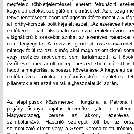
megfelelő többletjelentéssel lehetett felruházni ezeke
kegyeleti célokat szolgáló emlékműveket. Az ország m
ténye lehetőséget adott utólagosan átértelmezni a világh
a Horthy-korszak politikája élt ezzel. „Az ezeréves hatá
emlékére” – volt olvasható sok száz emlékművön, pe
világháború kitörésekor azokat az ezeréves határokat
nem fenyegette. A revíziós gondolat összekeveredett
mintegy felülírta azt, s még ahol maga az emlékmű semm
vagy revíziós motívumot sem tartalmazott, a Hősö
évről évre megtartott ünnepi beszédekben már ott is
hatott a megtorlás, a bosszú követelése. A kegyeleti cé
emlékművek politikai emlékművekként születtek t
pillanatok alatt azzá váltak a „használatuk” során.
Az alaptípusok közismertek. Hungária, a Patrona 
pogány ősanya sajátos keveréke, „aki” a millenni
Magyarország, persze az akkori, ezeréves 
szimbólumává. Hasonló szerepet tölt be az orszá
szimbolizáló címer vagy a Szent Korona fölött trónoló,