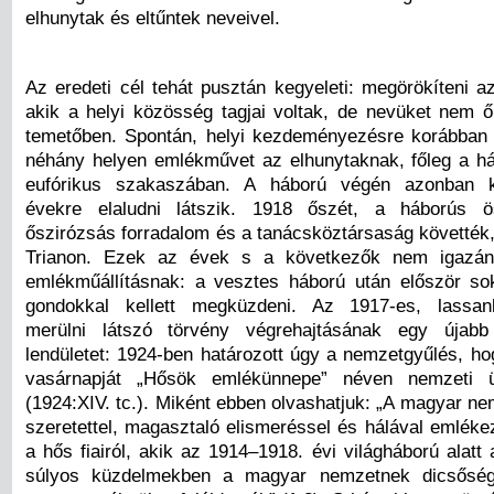
elhunytak és eltűntek neveivel.
Az eredeti cél tehát pusztán kegyeleti: megörökíteni a
akik a helyi közösség tagjai voltak, de nevüket nem őr
temetőben. Spontán, helyi kezdeményezésre korábban
néhány helyen emlékművet az elhunytaknak, főleg a h
eufórikus szakaszában. A háború végén azonban 
évekre elaludni látszik. 1918 őszét, a háborús 
őszirózsás forradalom és a tanácsköztársaság követték
Trianon. Ezek az évek s a következők nem igazán
emlékműállításnak: a vesztes háború után először so
gondokkal kellett megküzdeni. Az 1917-es, lassan
merülni látszó törvény végrehajtásának egy újabb
lendületet: 1924-ben határozott úgy a nemzetgyűlés, ho
vasárnapját „Hősök emlékünnepe” néven nemzeti ü
(1924:XIV. tc.). Miként ebben olvashatjuk: „A magyar n
szeretettel, magasztaló elismeréssel és hálával emléke
a hős fiairól, akik az 1914–1918. évi világháború alatt 
súlyos küzdelmekben a magyar nemzetnek dicsőség