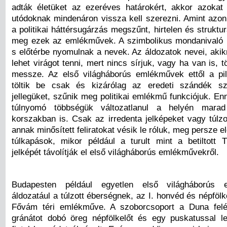
adták életüket az ezeréves határokért, akkor azokat
utódoknak mindenáron vissza kell szerezni. Amint azon
a politikai háttérsugárzás megszűnt, hirtelen és struktur
meg ezek az emlékművek. A szimbolikus mondanivaló h
s előtérbe nyomulnak a nevek. Az áldozatok nevei, akik
lehet virágot tenni, mert nincs sírjuk, vagy ha van is, 
messze. Az első világháborús emlékművek ettől a pil
töltik be csak és kizárólag az eredeti szándék sze
jellegüket, szűnik meg politikai emlékmű funkciójuk. E
túlnyomó többségük változatlanul a helyén marad
korszakban is. Csak az irredenta jelképeket vagy túlzo
annak minősített feliratokat vésik le róluk, meg persze el
túlkapások, mikor például a turult mint a betiltott 
jelképét távolítják el első világháborús emlékművekről.
Budapesten például egyetlen első világháborús 
áldozatául a túlzott éberségnek, az I. honvéd és népföl
Fővám téri emlékműve. A szoborcsoport a Duna felé
gránátot dobó öreg népfölkelőt és egy puskatussal le