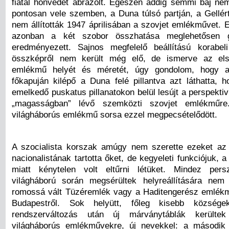
fiatal honvédet ábrázolt. Egészen addig semmi baj nem
pontosan vele szemben, a Duna túlsó partján, a Gellér
nem állították 1947 áprilisában a szovjet emlékművet. Ett
azonban a két szobor összhatása meglehetősen g
eredményezett. Sajnos megfelelő beállítású korabel
összképről nem került még elő, de ismerve az els
emlékmű helyét és méretét, úgy gondolom, hogy a
főkapuján kilépő a Duna felé pillantva azt láthatta, 
emelkedő puskatus pillanatokon belül lesújt a perspekti
„magasságban” lévő szemközti szovjet emlékműr
világháborús emlékmű sorsa ezzel megpecsételődött.
A szocialista korszak amúgy nem szerette ezeket az
nacionalistának tartotta őket, de kegyeleti funkciójuk, a
miatt kénytelen volt eltűrni létüket. Mindez pe
világháború során megsérültek helyreállítására nem
romossá vált Tüzéremlék vagy a Haditengerész emlékm
Budapestről. Sok helyütt, főleg kisebb község
rendszerváltozás után új márványtáblák kerülte
világháborús emlékművekre, új nevekkel: a második 