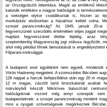
az Országzászló lebontása. Magát az emlékmű létesít
katonák emlékére a magyar hatóságok is természetesnek
a sietségen olykor csodálkoztak is, hiszen az é
munkáskéz elsősorban a házakhoz kellett volna. Me
szovjet parancsnokság? Az 1945. január 20-ai s
fegyverszüneti szerződés értelmében teljes joggal megt
majdani fegyverszünet életbe léptéig, azaz tén
szeptemberéig Magyarország jogi státusa legyőzött, me
ahol még például filmek bemutatását is engedélyeztetni k
Főparancsnoksággal.
A budapesti eset egyébként nem egyedi, mindenütt e
Vörös Hadsereg megjelent. A szomszédos Bécsben aug
128 nappal a harcok befejeződése után egy 20 m magas
12 m magas, zászlót tartó bronzkatonát avattak 
márványból készült félköríves balusztrád centru
hatóságoknak viszont még annyi szerepük sem
budapestieknek: a szovjet parancsnokság mindent maga
mire a nyugati szövetségesek megérkeznek Bécsbe,