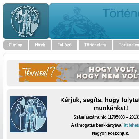
Címlap
Hírek
Tallózó
Történelem
Történele
Kérjük, segíts, hogy folyt
munkánkat!
Számlaszámunk: 11705008 – 2013
A támogatás bankkártyával
itt lehe
Nagyon köszönjük.