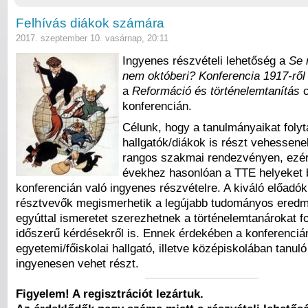
Felhívás diákok számára
2017. szeptember 10. vasárnap, 20:11
Ingyenes részvételi lehetőség a
Se 
nem októberi? Konferencia 1917-ről
a
Reformáció és történelemtanítás
c
konferencián.
Célunk, hogy a tanulmányaikat folyt
hallgatók/diákok is részt vehessen
rangos szakmai rendezvényen, ezér
évekhez hasonlóan a TTE helyeket b
konferencián való ingyenes részvételre. A kiváló előadók 
résztvevők megismerhetik a legújabb tudományos ered
egyúttal ismeretet szerezhetnek a történelemtanárokat fo
időszerű kérdésekről is. Ennek érdekében a konferenciá
egyetemi/főiskolai hallgató, illetve középiskolában tanuló
ingyenesen vehet részt.
Figyelem! A regisztrációt lezártuk.