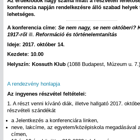
Az érdeklődők nagy száma miatt a részvételi lehetős
konferencia napján rendelkezésre álló szabad helye
lehetséges.
A konferencia címe:
Se nem nagy, se nem októberi? 
1917-ről
ill.
Reformáció és történelemtanítás
Ideje: 2017. október 14.
Kezdete: 10.00
Helyszín: Kossuth Klub
(1088 Budapest, Múzeum u. 7.
A rendezvény honlapja
Az ingyenes részvétel feltételei:
1. A részt venni kívánó diák, illetve hallgató 2017. októbe
részvételi szándékát
a Jelentkezés a konferenciára linken,
neve, lakcíme, az egyetem/középiskola megadásával a
címen,