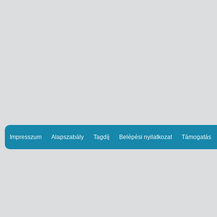
Impresszum
Alapszabály
Tagdíj
Belépési nyilatkozat
Támogatás