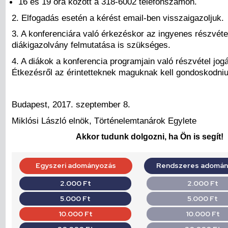
16 és 19 óra között a 318-6002 telefonszámon.
2. Elfogadás esetén a kérést email-ben visszaigazoljuk.
3. A konferenciára való érkezéskor az ingyenes részvét
diákigazolvány felmutatása is szükséges.
4. A diákok a konferencia programjain való részvétel jogá
Étkezésről az érintetteknek maguknak kell gondoskodniu
Budapest, 2017. szeptember 8.
Miklósi László elnök, Történelemtanárok Egylete
Akkor tudunk dolgozni, ha Ön is segít!