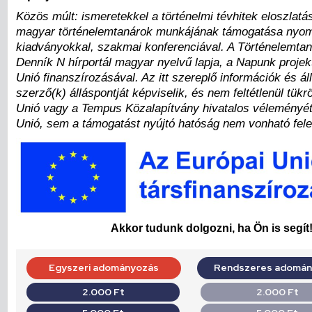
Közös múlt: ismeretekkel a történelmi tévhitek eloszlatá
magyar történelemtanárok munkájának támogatása nyomt
kiadványokkal, szakmai konferenciával. A Történelemtan
Denník N hírportál magyar nyelvű lapja, a Napunk projek
Unió finanszírozásával. Az itt szereplő információk és ál
szerző(k) álláspontját képviselik, és nem feltétlenül tükr
Unió vagy a Tempus Közalapítvány hivatalos véleményé
Unió, sem a támogatást nyújtó hatóság nem vonható fele
Akkor tudunk dolgozni, ha Ön is segít