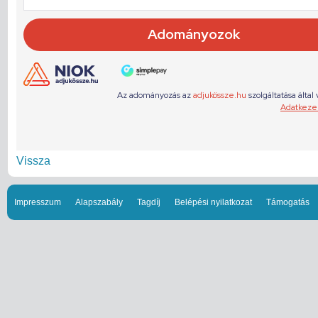
Vissza
Impresszum
Alapszabály
Tagdíj
Belépési nyilatkozat
Támogatás