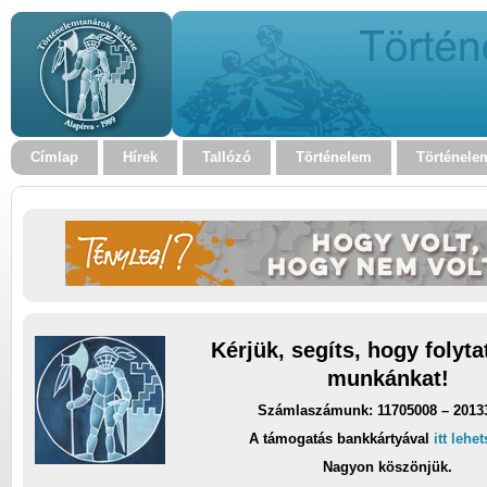
Címlap
Hírek
Tallózó
Történelem
Történele
Kérjük, segíts, hogy folyt
munkánkat!
Számlaszámunk: 11705008 – 2013
A támogatás bankkártyával
itt lehe
Nagyon köszönjük.