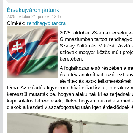
Érsekújváron jártunk
2025. október 24. péntek, 12:47
Címkék:
rendhagyó tanóra
2025. október 23-án az érsekújv
Gimnáziumban tartott rendhagyó 
Szalay Zoltán és Miklósi László
szlovák-magyar közös múlt proj
keretében.
A foglalkozás első részében a 
és a tévtanokról volt szó, ezt kö
tévhitek és azok felismerésének 
téma. Az előadók figyelemfelhívó előadással, interaktív
keresztül mutatták be, hogyan alakulnak ki és terjednek
kapcsolatos félreértések, illetve hogyan működik a médi
diákok a kezdeti visszafogottság után igen érdeklődőek 