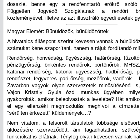
dosszié, benne egy a rendfenntartó erőkről szóló
Független Jogvédő Szolgálatnak a rendőri brut
közleményével, illetve az azt illusztráló egyedi esetek 
Magyar Elemér: Bűnüldözők, bűnüldözöttek
A hivatalos álláspont szerint kevesen vannak a bűnüld
számukat kéne szaporítani, hanem a rájuk fordítandó mill
Rendőrség, honvédség, ügyészség, határőrség, tűzolt
pénzügyőrség, önkéntes rendőrök, börtönőrök, MHSZ
katonai rendőrség, katonai ügyészség, hadbíróság, p
rendészet, fegyveres ipari őrség, mezőőrök, vadőrök…
Zavarban vagyok olyan szervezetek minősítésénél is
Vajon Kristály Gyula ózdi munkás ügyében milyen
gyakorolták, amikor beleolvastak a levelébe? Hát amiko
el egy ellenzéki megmozdulás meghívói a címzett
“sérülten érkezett” küldemények…?
Nem vitatom, a felsorolt társulatok többsége elsős
üldözésére szerveződött, ám tagadhatatlan: szüksé
funkciókat is ellátnak. Tényleg olyan kevesen vannak há