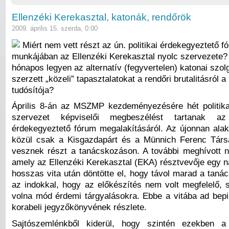
Ellenzéki Kerekasztal, katonák, rendőrök
2009. április 15. szerda, 0:00
Miért nem vett részt az ún. politikai érdekegyeztető f
munkájában az Ellenzéki Kerekasztal nyolc szervezete?
hónapos legyen az alternatív (fegyvertelen) katonai szo
szerzett „közeli” tapasztalatokat a rendőri brutalitásról
tudósítója?
Április 8-án az MSZMP kezdeményezésére hét politika
szervezet képviselői megbeszélést tartanak az 
érdekegyeztető fórum megalakításáról. Az újonnan alak
közül csak a Kisgazdapárt és a Münnich Ferenc Társ
vesznek részt a tanácskozáson. A további meghívott n
amely az Ellenzéki Kerekasztal (EKA) résztvevője egy n
hosszas vita után döntötte el, hogy távol marad a taná
az indokkal, hogy az előkészítés nem volt megfelelő, s
volna mód érdemi tárgyalásokra. Ebbe a vitába ad bepi
korabeli jegyzőkönyvének részlete.
Sajtószemlénkből kiderül, hogy szintén ezekben 