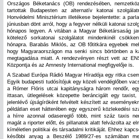
Országos Béketanács (OB) rendezésében, nemzetköz
tartottak Budapesten az alternatív katonai szolgála
Honvédelmi Minisztérium illetékese bejelentette: a par
júniusban dönt arról, hogy a fegyver nélküli katonai szol
hónapos legyen. A vitában a Magyar Béketársaság ja
kötelező sorkatonai szolgálatot mindenkinél csökke
hónapra. Barabás Miklós, az OB főtitkára egyebek melle
hogy Magyaraországon ma senki sincs börtönben a ka
megtagadása miatt. A rendezvényen részt vett az EN
Központja és az Amnesty International megfigyelője is.
A Szabad Európa Rádió Magyar Híradója egy ritka csem
Egyik budapesti tudósítójuk egy közeli vendéglőben vac
a Rómer Flóris utcai kapitányságra három rendőr, eg
ittasan, ütlegelések közepette beráncigált egy taxist,
jelenlévő újságíróként felvételt készített az eseménye
példátlan eset hátterében egy egyszerű közlekedési sza
a hírre azonnal odasereglő több, mint száz taxis n
magát a riporter előtt, és pillanatok alatt felvázolta az 
kíméletlen politikai és társadalmi kritikáját. Ehhez kapcs
későbbi anyag a Beszélő 1989/27-es számában meg