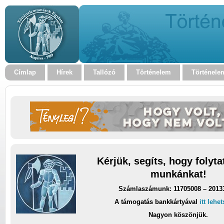
Címlap
Hírek
Tallózó
Történelem
Történele
Kérjük, segíts, hogy folyt
munkánkat!
Számlaszámunk: 11705008 – 2013
A támogatás bankkártyával
itt lehe
Nagyon köszönjük.