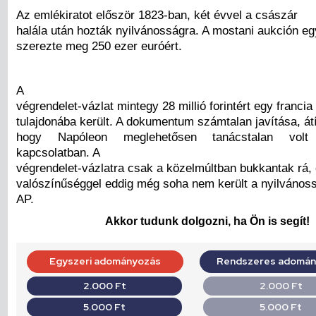
Az emlékiratot először 1823-ban, két évvel a császár
halála után hozták nyilvánosságra. A mostani aukción eg
szerezte meg 250 ezer euróért.
A
végrendelet-vázlat mintegy 28 millió forintért egy francia
tulajdonába került. A dokumentum számtalan javítása, átí
hogy Napóleon meglehetősen tanácstalan volt 
kapcsolatban. A
végrendelet-vázlatra csak a közelmúltban bukkantak rá,
valószínűséggel eddig még soha nem került a nyilvánossá
AP.
Akkor tudunk dolgozni, ha Ön is segít!