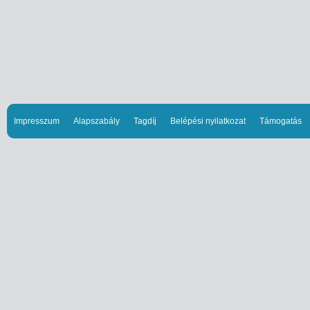
Impresszum
Alapszabály
Tagdíj
Belépési nyilatkozat
Támogatás