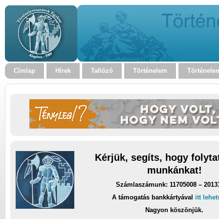
Címlap
Hírek
Tallózó
Történelem
Történele
Kérjük, segíts, hogy folyt
munkánkat!
Számlaszámunk: 11705008 – 2013
A támogatás bankkártyával
itt lehe
Nagyon köszönjük.