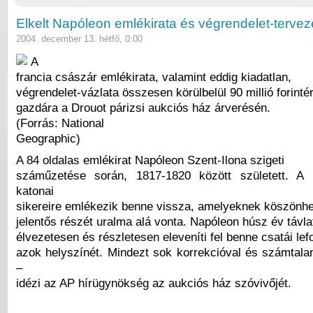
Elkelt Napóleon emlékirata és végrendelet-tervez
2004. december 13. hétfő, 0:00
A
francia császár emlékirata, valamint eddig kiadatlan,
végrendelet-vázlata összesen körülbelül 90 millió forintért
gazdára a Drouot párizsi aukciós ház árverésén.
(Forrás: National
Geographic)
A 84 oldalas emlékirat Napóleon Szent-Ilona szigeti
száműzetése során, 1817-1820 között született. A 
katonai
sikereire emlékezik benne vissza, amelyeknek köszönh
jelentős részét uralma alá vonta. Napóleon húsz év távla
élvezetesen és részletesen eleveníti fel benne csatái lefo
azok helyszínét. Mindezt sok korrekcióval és számtalan
–
idézi az AP hírügynökség az aukciós ház szóvivőjét.