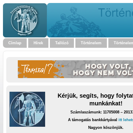
Címlap
Hírek
Tallózó
Történelem
Történele
Kérjük, segíts, hogy folyt
munkánkat!
Számlaszámunk: 11705008 – 2013
A támogatás bankkártyával
itt lehe
Nagyon köszönjük.