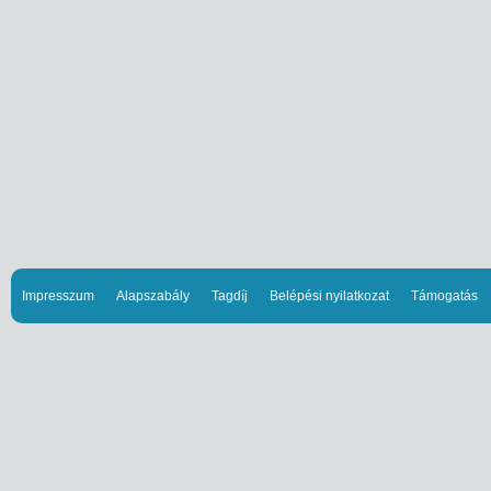
Impresszum
Alapszabály
Tagdíj
Belépési nyilatkozat
Támogatás