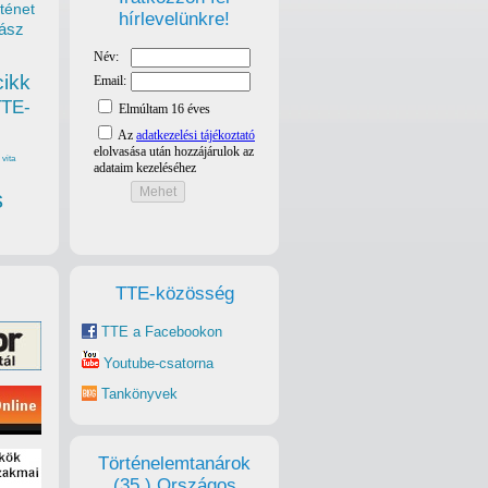
ténet
hírlevelünkre!
ász
cikk
TTE-
vita
s
TTE-közösség
TTE a Facebookon
Youtube-csatorna
Tankönyvek
Történelemtanárok
(35.) Országos