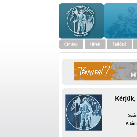
Címlap
Hírek
Tallózó
Kérjük,
Szám
A tám