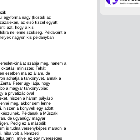
ozik
ül egyforma nagy (köztük az
zázalékán, az első tízzel együtt
nti azt, hogy a kis
ókra ne lenne szükség. Példaként a
amelyek nagyon kis példányban
ereslet-kínálat szabja meg, hanem a
oktatási miniszter. Tehát
len esetben ma az állam, de
ron adhatja a tankönyvet, annak a
 Zentai Péter úgy látja, hogy
kább a magyar tankönyvpiac
y a privatizációval
eket, hiszen a három pályázó
 venné meg, akkor sem lenne
ni, hiszen a könyvek egy adott
a készülnek. Példának a Műszaki
 van, de ugyanúgy magyar
régen. Pedig ez a második
m is tudna versenyképes maradni a
, hiba volt a Nemzeti
ba tenni, mivel ez egy nyereséges