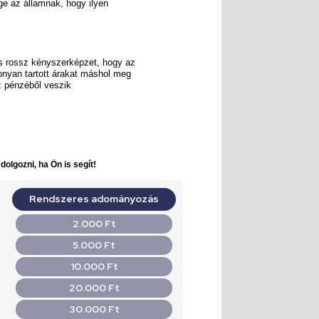
ge az államnak, hogy ilyen
és rossz kényszerképzet, hogy az
onyan tartott árakat máshol meg
öz pénzéből veszik
olgozni, ha Ön is segít!