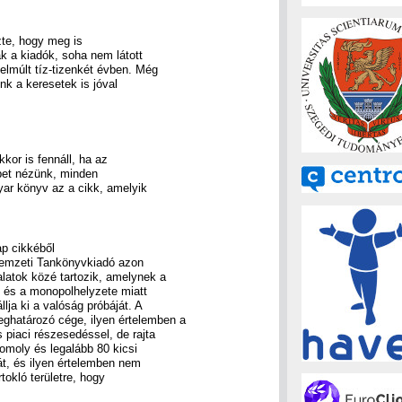
zte, hogy meg is
k a kiadók, soha nem látott
lmúlt tíz-tizenkét évben. Még
nk a keresetek is jóval
kor is fennáll, ha az
bet nézünk, minden
yar könyv az a cikk, amelyik
ap cikkéből
 Nemzeti Tankönyvkiadó azon
alatok közé tartozik, amelynek a
e és a monopolhelyzete miatt
llja ki a valóság próbáját. A
ghatározó cége, ilyen értelemben a
piaci részesedéssel, de rajta
omoly és legalább 80 kicsi
kát, és ilyen értelemben nem
okló területre, hogy