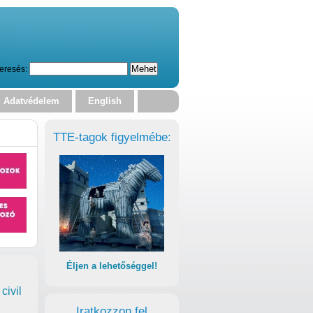
eresés:
Adatvédelem
English
TTE-tagok figyelmébe:
Éljen a lehetőséggel!
civil
Iratkozzon fel