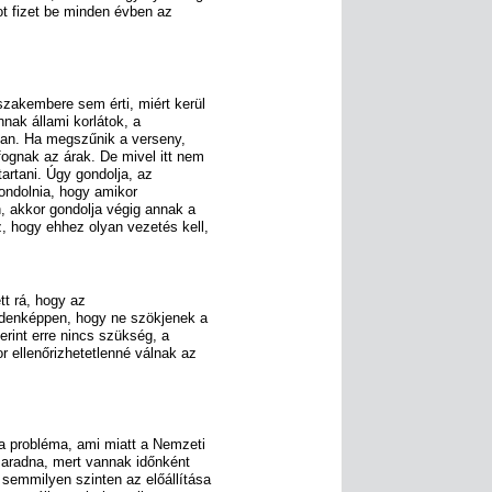
tot fizet be minden évben az
zakembere sem érti, miért kerül
nnak állami korlátok, a
yan. Ha megszűnik a verseny,
fognak az árak. De mivel itt nem
tartani. Úgy gondolja, az
gondolnia, hogy amikor
, akkor gondolja végig annak a
, hogy ehhez olyan vezetés kell,
tt rá, hogy az
denképpen, hogy ne szökjenek a
rint erre nincs szükség, a
r ellenőrizhetetlenné válnak az
a probléma, ami miatt a Nemzeti
aradna, mert vannak időnként
semmilyen szinten az előállítása