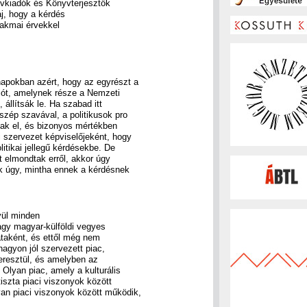
yvkiadók és Könyvterjesztők
j, hogy a kérdés
zakmai érvekkel
napokban azért, hogy az egyrészt a
liót, amelynek része a Nemzeti
 állítsák le. Ha szabad itt
zép szavával, a politikusok pro
ak el, és bizonyos mértékben
szervezet képviselőjeként, hogy
itikai jellegű kérdésekbe. De
t elmondtak erről, akkor úgy
k úgy, mintha ennek a kérdésnek
vül minden
gy magyar-külföldi vegyes
lataként, és ettől még nem
agyon jól szervezett piac,
eresztül, és amelyben az
Olyan piac, amely a kulturális
tiszta piaci viszonyok között
an piaci viszonyok között működik,