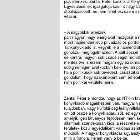
piacelemzés. Zentai Péter László, a Kön
Egyesülésének igazgatója szerint nagy ba
átpolitizálódott, és nem lehet észszerű s
vitázni.
– A nagyobbik ellenzéki
párt nagyon nagy energiákat mozgósít a 
most napirenden lévő privatizációs portfo
Tankönyvkiadó is, vegyék le a napirendről,
gonoszul megfogalmaznom Antall József s
és kontra, nagyon sok csacsiságot mondt
mentesítve is érzem magam egy szakmai 
eddig nemigen avatkoztam bele nyíltan pol
ha a politikusok sok tévedést, csúsztatás
gondolom, hogy szakértőként sem tehete
nem politikai vetülete lenne.
Zentai Péter elmondta, hogy az NTK-n kí
könyvkiadó magánkézben van, magyar va
tulajdonban, vagy külföldi cég leányválla
omlott össze a könyvkiadás, sőt, ez egy n
amelyik igen látványos fejlődésen ment k
államnak szándékosan kicsi a részvétele. 
területek közül egyedüliként valóban szín
működik. A magyar könyvkiadás ugyanoly
mint a francia, német vagy a belga.