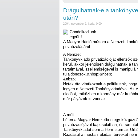
Drágulhatnak-e a tankönyve
után?
2004. november 2. kedd, 0:00
Gondolkodjunk
együtt!
A Magyar Rádió műsora a Nemzeti Tankö
privatizálásáról
A Nemzeti
Tankönyvkiadó privatizációját ellenzők s
kerül, akkor jelentősen drágulhatnak a t
tartalmával, szellemiségével is manipulál
tulajdonosok.&nbsp;&nbsp;
&nbsp;
Hetek óta vitatkoznak a politikusok, hogy
legyen a Nemzeti Tankönyvkiadóval. Az el
eladást, miközben a kormány már korábban
már pályázók is vannak.
A múlt
héten a Magyar Nemzetben egy közgazdá
privatizációjával kapcsolatban, és rámuta
Tankönyvkiadót sem a Horn- sem az Orbá
Ráadásul a mostani eladási terveket nem