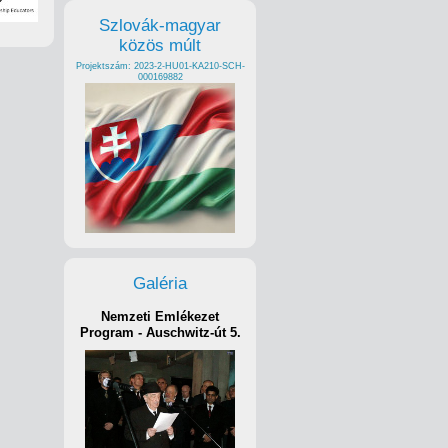
Szlovák-magyar
közös múlt
Projektszám: 2023-2-HU01-KA210-SCH-
000169882
Galéria
Nemzeti Emlékezet
Program - Auschwitz-út 5.