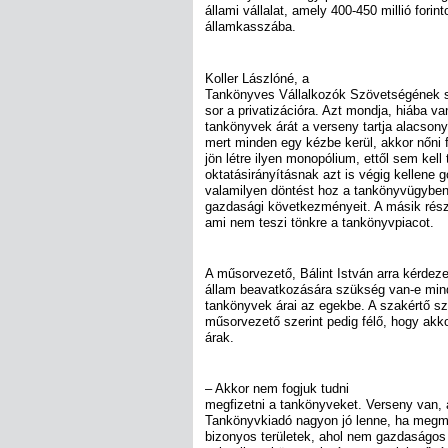
állami vállalat, amely 400-450 millió forin
államkasszába.
Koller Lászlóné, a
Tankönyves Vállalkozók Szövetségének s
sor a privatizációra. Azt mondja, hiába va
tankönyvek árát a verseny tartja alacson
mert minden egy kézbe kerül, akkor nőni 
jön létre ilyen monopólium, ettől sem kell 
oktatásirányításnak azt is végig kellene 
valamilyen döntést hoz a tankönyvügyben
gazdasági következményeit. A másik rész
ami nem teszi tönkre a tankönyvpiacot.
A műsorvezető, Bálint István arra kérdeze
állam beavatkozására szükség van-e min
tankönyvek árai az egekbe. A szakértő sze
műsorvezető szerint pedig félő, hogy akko
árak.
– Akkor nem fogjuk tudni
megfizetni a tankönyveket. Verseny van, 
Tankönyvkiadó nagyon jó lenne, ha megm
bizonyos területek, ahol nem gazdaságos 