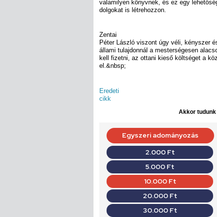
valamilyen könyvnek, és ez egy lehetősé
dolgokat is létrehozzon.
Zentai
Péter László viszont úgy véli, kényszer 
állami tulajdonnál a mesterségesen alacs
kell fizetni, az ottani kieső költséget a k
el.&nbsp;
Eredeti
cikk
Akkor tudunk d