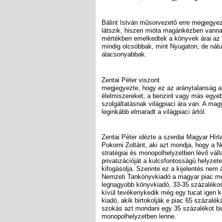
Bálint István műsorvezető erre megjegye
látszik, hiszen mióta magánkézben vanna
mértékben emelkedtek a könyvek árai az e
mindig olcsóbbak, mint Nyugaton, de nálu
alacsonyabbak.
Zentai Péter viszont
megjegyezte, hogy ez az aránytalanság ak
élelmiszereket, a benzint vagy más egye
szolgáltatásnak világpiaci ára van. A mag
leginkább elmaradt a világpiaci ártól.
Zentai Péter idézte a szerdai Magyar Hírl
Pokorni Zoltánt, aki azt mondja, hogy a
stratégiai és monopolhelyzetben lévő váll
privatizációját a kulcsfontosságú helyzet
kifogásolja. Szerinte ez a kijelentés nem á
Nemzeti Tankönyvkiadó a magyar piac me
legnagyobb könyvkiadó, 33-35 százalékos 
kívül tevékenykedik még egy tucat igen k
kiadó, akik birtokolják e piac 65 százalé
szokás azt mondani egy 35 százalékot birt
monopolhelyzetben lenne.