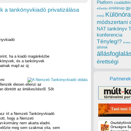
Platform
családtör
gy
emléknap
k a tankönyvkiadó privatizálása
előadás
Különóra
interjú
módszertani 
tankönyv
NAT
konferencia
nyvkiadó
Tényleg!?
törvény
álhírek
állásfoglalá
zerint, ha a kiadó magánkézbe
érettségi
ankönyvek, és a tankönyvek
hatnak majd az új
Partnerek
 mi
lenzék élesen ellenzi az
 döntött az értékesítésről. Sőt
sz írt a Nemzeti Tankönyvkiadó
tott, hogy a Nemzeti
n-kormány nem akarta eladni.
 előzte meg sem szakmai vita, sem