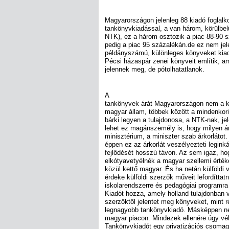
Magyarországon jelenleg 88 kiadó foglalk
tankönyvkiadással, a van három, körülbel
NTK), ez a három osztozik a piac 88-90 s
pedig a piac 95 százalékán.de ez nem jele
példányszámú, különleges könyveket kiad
Pécsi házaspár zenei könyveit említik, 
jelennek meg, de pótolhatatlanok.
A
tankönyvek árát Magyarországon nem a k
magyar állam, többek között a mindenkori 
bárki legyen a tulajdonosa, a NTK-nak, je
lehet ez magánszemély is, hogy milyen á
minisztérium, a miniszter szab árkorlátot.
éppen ez az árkorlát veszélyezteti legin
fejlődését hosszú távon. Az sem igaz, hog
elkótyavetyélnék a magyar szellemi érték
közül kettő magyar. És ha netán külföldi
érdeke külföldi szerzők műveit lefordíttat
iskolarendszerre és pedagógiai programr
Kiadót hozza, amely holland tulajdonban
szerzőktől jelentet meg könyveket, mint 
legnagyobb tankönyvkiadó. Másképpen ne
magyar piacon. Mindezek ellenére úgy véli
Tankönyvkiadót egy privatizációs csomag