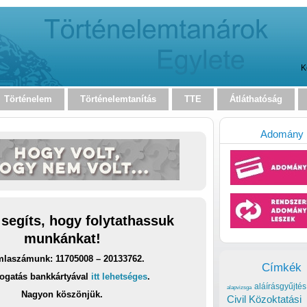
K
Történelem
Történelemtanítás
TTE
Átláthatóság
Adomány
 segíts, hogy folytathassuk
munkánkat!
laszámunk: 11705008 – 20133762.
Címkék
ogatás bankkártyával
itt lehetséges
.
aláírásgyűjtés
alapvizsga
Nagyon köszönjük.
Civil Közoktatási