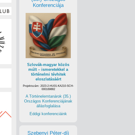
Konferenciája
Szlovák-magyar közös
múlt – ismeretekkel a
történelmi tévhitek
eloszlatásáért
Projektszám: 2023-2-HU01-KA210-SCH-
000169882
A Történelemtanárok (35.)
Országos Konferenciájának
állásfoglalása
Eddigi konferenciáink
Szebenyi Péter-díj