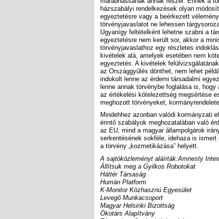
maradhassanak annak részei. Ennek a tör
házszabályi rendelkezések olyan módosítá
egyeztetésre vagy a beérkezett véleménye
törvényjavaslatot ne lehessen tárgysoroz
Ugyanígy feltételként lehetne szabni a tá
egyeztetésre nem került sor, akkor a mini
törvényjavaslathoz egy részletes indoklást
kivételek alá, amelyek esetében nem köte
egyeztetés. A kivételek felülvizsgálatána
az Országgyűlés dönthet, nem lehet példá
indokolt lenne az érdemi társadalmi egyez
lenne annak törvénybe foglalása is, hogy
az értékelési kötelezettség megsértése 
meghozott törvényeket, kormányrendeletek
Mindehhez azonban valódi kormányzati e
érintő szabályok meghozatalában való érd
az EU, mind a magyar állampolgárok irány
serkentésének sokféle, idehaza is ismert
a törvény „kozmetikázása” helyett.
A sajtóközleményt aláírták:
Amnesty Inter
Állítsuk meg a Gyilkos Robotokat
Háttér Társaság
Humán Platform
K-Monitor Közhasznú Egyesület
Levegő Munkacsoport
Magyar Helsinki Bizottság
Ökotárs Alapítvány