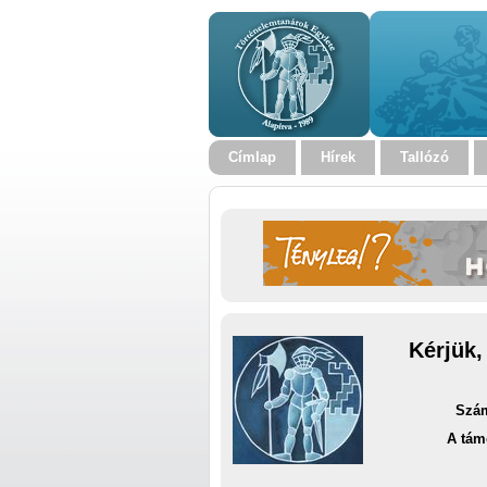
Címlap
Hírek
Tallózó
Kérjük,
Szám
A tám