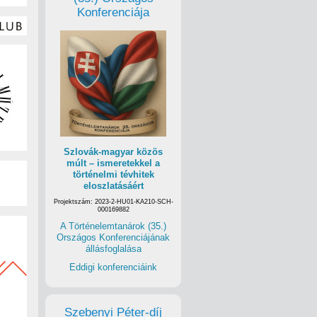
Konferenciája
Szlovák-magyar közös
múlt – ismeretekkel a
történelmi tévhitek
eloszlatásáért
Projektszám: 2023-2-HU01-KA210-SCH-
000169882
A Történelemtanárok (35.)
Országos Konferenciájának
állásfoglalása
Eddigi konferenciáink
Szebenyi Péter-díj