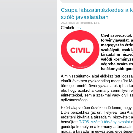
Csupa látszatintézkedés a 
szóló javaslatában
2022. július 28. csütörtök, 13:37
Címkék:
civil
Civil szervezetek
törvényjavaslat, 
megegyezés érdek
szabályait, csak 
társadalmi részvé
valódi kormányzat
végrehajtására és
hatékonyabb gara
A minisztériumok által előkészített jogsz
elmúlt években gyakorlatilag megszűnt M
tömegeit érintő törvényjavaslatok (pl. a
elé, hogy azokról a kormány semmilyen e
érintettekkel, sem a szakmai vagy civil s
nyilvánossággal.
Ezért alapvetően üdvözlendő lenne, hogy
EU-s pénzekhez (az ún. Helyreállítási Al
erősíteni kívánja a társadalmi részvételt
benyújtott
T/705. számú törvényjavaslat
n
gondolja komolyan a kormány a társadalmi
magát a társadalmi egyeztetés erősítésérő