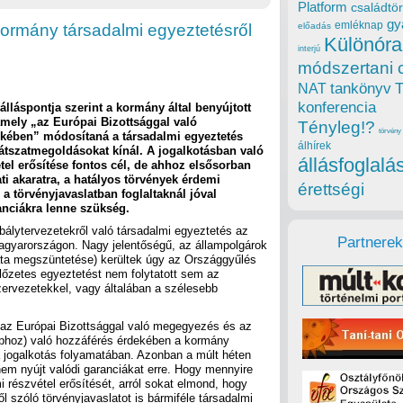
Platform
családtör
gy
emléknap
kormány társadalmi egyeztetésről
előadás
Különóra
interjú
módszertani 
tankönyv
NAT
konferencia
 álláspontja szerint a kormány által benyújtott
amely „az Európai Bizottsággal való
Tényleg!?
törvény
ében” módosítaná a társadalmi egyeztetés
álhírek
látszatmegoldásokat kínál. A jogalkotásban való
állásfoglalá
tel erősítése fontos cél, de ahhoz elsősorban
i akaratra, a hatályos törvények érdemi
érettségi
 a törvényjavaslatban foglaltaknál jóval
nciákra lenne szükség.
abálytervezetekről való társadalmi egyeztetés az
Partnerek
agyarországon. Nagy jelentőségű, az állampolgárok
 kata megszüntetése) kerültek úgy az Országgyűlés
lőzetes egyeztetést nem folytatott sem az
zervezetekkel, vagy általában a szélesebb
 az Európai Bizottsággal való megegyezés és az
aphoz) való hozzáférés érdekében a kormány
 a jogalkotás folyamatában. Azonban a múlt héten
em nyújt valódi garanciákat erre. Hogy mennyire
 részvétel erősítését, arról sokat elmond, hogy
l szóló törvényjavaslatot is bármiféle társadalmi