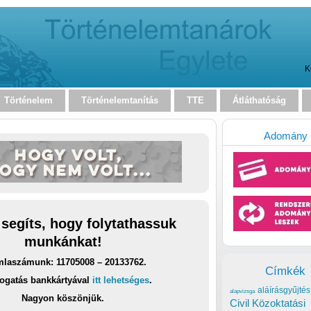
K
Történelem
Történelemtanítás
TTE
Átláthatóság
Adomány
 segíts, hogy folytathassuk
munkánkat!
laszámunk: 11705008 – 20133762.
Címkék
ogatás bankkártyával
itt lehetséges
.
aláírásgyűjtés
alapvizsga
Nagyon köszönjük.
Civil Közoktatási