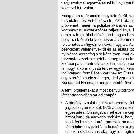
vagy szakmai egyeztetés nélkül nyújtották
kötelező lett volna.
Eddig sem a társadalmi egyeztetésről, va
társadalmi részvételről” szóló, 2011 óta
problémát, hanem a politikai akarat és az 
kormányzati elköteleződés teljes hiánya. H
a miniszterek által előkészített jogszabál
hogy azoktól bárki kifejthesse a vélemény
folyamatosan figyelmen kívül hagyják. Azt
beérkezett véleményekről és az elutasíto
nyilvános összefoglalót készítsen, már a
törvénytervezetek esetében még sor is ker
korábbi parlamenti ciklusokban, elsősorba
is, hogy a kormányzati tervek egyéni képv
indítványok formájában kerültek az Orszá
egyeztetési kötelezettséget, de ilyen a kö
Bánásmód Hatóságot megszüntető törvén
A fenti problémákat a most benyújtott tö
látszatmegoldásokat ad csupán.
A törvényjavaslat szerint a kormány „fe
jogszabálytervezetek 90%-a abba a kör
egyeztetés. Önmagában nehezen elképze
biztosítani, de nagyobb probléma, hogy 
rendkívül széles körét, amelyek meghat
társadalmi egyeztetésre bocsátani a j
ennek a szabálynak akár úgy is megfele