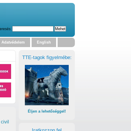
eresés:
Adatvédelem
English
TTE-tagok figyelmébe:
Éljen a lehetőséggel!
civil
Iratkozzon fel