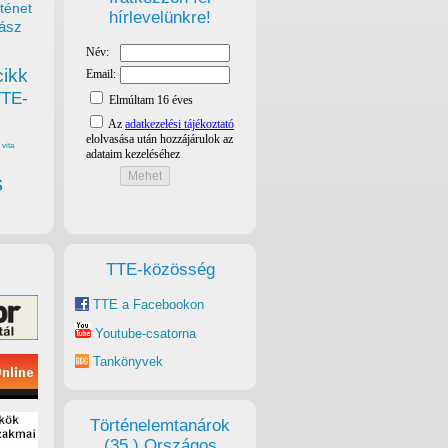
ténet
hírlevelünkre!
ász
cikk
TTE-
vita
s
TTE-közösség
TTE a Facebookon
Youtube-csatorna
Tankönyvek
Történelemtanárok
(35.) Országos