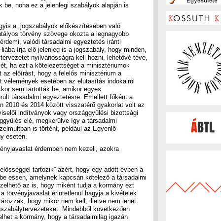
 be, noha ez a jelenlegi szabályok alapján is
gyis a „jogszabályok előkészítésében való
 hatályos törvény szövege okozta a legnagyobb
érdemi, valódi társadalmi egyeztetés iránti
iába írja elő jelenleg is a jogszabály, hogy minden,
ytervezetet nyilvánosságra kell hozni, lehetővé téve,
ét, ha ezt a kötelezettséget a minisztériumok
 az előírást, hogy a felelős minisztérium a
tt vélemények esetében az elutasítás indokairól
kkor sem tartották be, amikor egyes
ült társadalmi egyeztetésre. Emellett főként a
n 2010 és 2014 között visszatérő gyakorlat volt az
iselői indítványok vagy országgyűlési bizottsági
ggyűlés elé, megkerülve így a társadalmi
zelmúltban is történt, például az Egyenlő
y esetén.
rvényjavaslat érdemben nem kezeli, azokra
lelősséggel tartozik” azért, hogy egy adott évben a
be essen, amelynek kapcsán kötelező a társadalmi
lhető az is, hogy miként tudja a kormány ezt
a törvényjavaslat érintetlenül hagyja a kivételek
ározzák, hogy mikor nem kell, illetve nem lehet
ogszabálytervezeteket. Mindebből következően
lhet a kormány, hogy a társadalmilag igazán