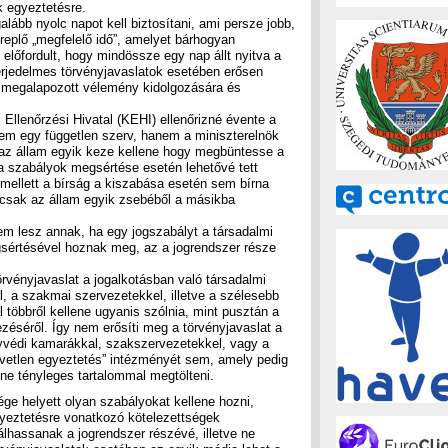
k egyeztetésre.
alább nyolc napot kell biztosítani, ami persze jobb,
replő „megfelelő idő”, amelyet bárhogyan
 előfordult, hogy mindössze egy nap állt nyitva a
rjedelmes törvényjavaslatok esetében erősen
 megalapozott vélemény kidolgozására és
 Ellenőrzési Hivatal (KEHI) ellenőrizné évente a
nem egy független szerv, hanem a miniszterelnök
n az állam egyik keze kellene hogy megbüntesse a
a szabályok megsértése esetén lehetővé tett
Emellett a bírság a kiszabása esetén sem bírna
z csak az állam egyik zsebéből a másikba
m lesz annak, ha egy jogszabályt a társadalmi
sértésével hoznak meg, az a jogrendszer része
vényjavaslat a jogalkotásban való társadalmi
el, a szakmai szervezetekkel, illetve a szélesebb
 többről kellene ugyanis szólnia, mint pusztán a
zéséről. Így nem erősíti meg a törvényjavaslat a
yvédi kamarákkal, szakszervezetekkel, vagy a
özvetlen egyeztetés” intézményét sem, amely pedig
nne tényleges tartalommal megtölteni.
ge helyett olyan szabályokat kellene hozni,
gyeztetésre vonatkozó kötelezettségek
hassanak a jogrendszer részévé, illetve ne