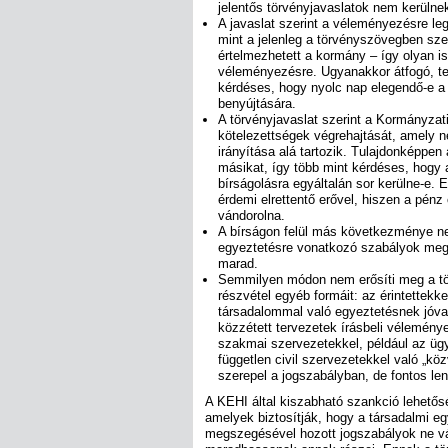
jelentős törvényjavaslatok nem kerülne
A javaslat szerint a véleményezésre leg
mint a jelenleg a törvényszövegben sze
értelmezhetett a kormány – így olyan is
véleményezésre. Ugyanakkor átfogó, te
kérdéses, hogy nyolc nap elegendő-e a
benyújtására.
A törvényjavaslat szerint a Kormányzati
kötelezettségek végrehajtását, amely 
irányítása alá tartozik. Tulajdonképpe
másikat, így több mint kérdéses, hogy 
bírságolásra egyáltalán sor kerülne-e. 
érdemi elrettentő erővel, hiszen a pén
vándorolna.
A bírságon felül más következménye ne
egyeztetésre vonatkozó szabályok meg
marad.
Semmilyen módon nem erősíti meg a tör
részvétel egyéb formáit: az érintettekk
társadalommal való egyeztetésnek jóval
közzétett tervezetek írásbeli véleménye
szakmai szervezetekkel, például az üg
független civil szervezetekkel való „k
szerepel a jogszabályban, de fontos le
A KEHI által kiszabható szankció lehetősé
amelyek biztosítják, hogy a társadalmi e
megszegésével hozott jogszabályok ne vál