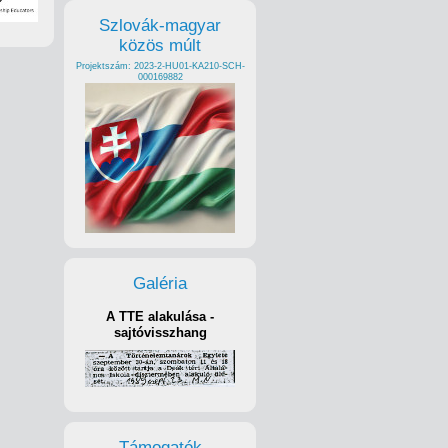
Szlovák-magyar
közös múlt
Projektszám: 2023-2-HU01-KA210-SCH-
000169882
Galéria
A TTE alakulása -
sajtóvisszhang
Támogatók