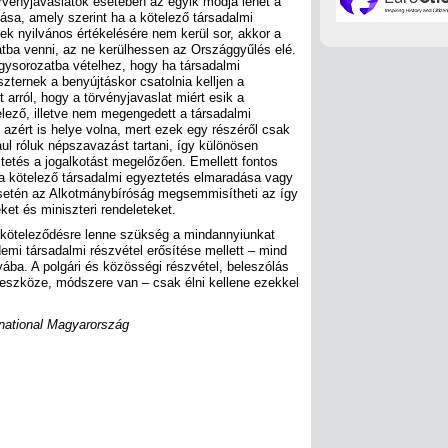
vényjavaslatok esetében az egyik módja lehet a
sa, amely szerint ha a kötelező társadalmi
k nyilvános értékelésére nem kerül sor, akkor a
atba venni, az ne kerülhessen az Országgyűlés elé.
rgysorozatba vételhez, hogy ha társadalmi
szternek a benyújtáskor csatolnia kelljen a
 arról, hogy a törvényjavaslat miért esik a
lező, illetve nem megengedett a társadalmi
k azért is helye volna, mert ezek egy részéről csak
ul róluk népszavazást tartani, így különösen
tetés a jogalkotást megelőzően. Emellett fontos
 a kötelező társadalmi egyeztetés elmaradása vagy
esetén az Alkotmánybíróság megsemmisítheti az így
et és miniszteri rendeleteket.
lköteleződésre lenne szükség a mindannyiunkat
emi társadalmi részvétel erősítése mellett – mind
ába. A polgári és közösségi részvétel, beleszólás
 eszköze, módszere van – csak élni kellene ezekkel
national Magyarország