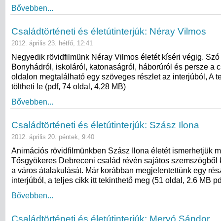
Bővebben...
Családtörténeti és életútinterjúk: Néray Vilmos
2012. április 23. hétfő, 12:41
Negyedik rövidfilmünk Néray Vilmos életét kíséri végig. Szó
Bonyhádról, iskoláról, katonaságról, háborúról és persze a c
oldalon megtalálható egy szöveges részlet az interjúból, A telj
töltheti le (pdf, 74 oldal, 4,28 MB)
Bővebben...
Családtörténeti és életútinterjúk: Szász Ilona
2012. április 20. péntek, 9:40
Animációs rövidfilmünkben Szász Ilona életét ismerhetjük 
Tősgyökeres Debreceni család révén sajátos szemszögből k
a város átalakulását. Már korábban megjelentettünk egy rész
interjúból, a teljes cikk itt tekinthető meg (51 oldal, 2.6 MB pd
Bővebben...
Családtörténeti és életútinterjúk: Mervó Sándor