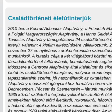
Családtörténeti életútinterjúk
2010-ben a Konrad Adenauer Alapítvány, a Friedrich Ebe
a Polgári Magyarországért Alapítvány, a Hanns Seidel A
Táncsics Alapítvány támogatásával 24 családtörténeti é
interjú, valamint 4 kisfilm elkészítésére vállalkoztunk. 
november 27-én nyilvános zárókonferencián számoltun
munkánkról. A kutatás célja a két világháború közötti 
társadalomtörténet feltárásának, bemutatásának segítés
Módszere a Centropa Alapítvány által kialakított és sike
életút és családtörténeti interjúzás, melynek eredménye
tapasztalataink szerint, jól használhatók az oktatásban
Alapítvány módszerét igényeinkhez formálva három vá
Debrecenben, Pécsett és Szentendrén – láttunk munká
1935 között született interjúalanyokkal készítettünk élet
amelyekben háború előtti életükről, rokonaikról, háború
a háború utáni újrakezdésről, a szocializmus évtizedei al
és sorsuk 1989 utáni alakulásáról kérdeztük őket. Az in