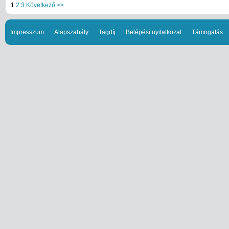
1
2
3
Következő >>
Impresszum
Alapszabály
Tagdíj
Belépési nyilatkozat
Támogatás