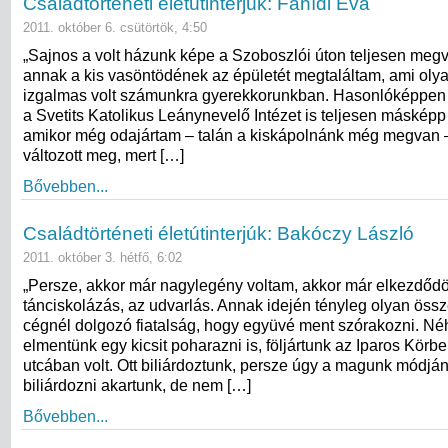
Családtörténeti életútinterjúk: Fahídi Éva
2011. október 6. csütörtök, 4:50
„Sajnos a volt házunk képe a Szoboszlói úton teljesen megvá
annak a kis vasöntödének az épületét megtaláltam, ami oly
izgalmas volt számunkra gyerekkorunkban. Hasonlóképpen
a Svetits Katolikus Leánynevelő Intézet is teljesen másképp 
amikor még odajártam – talán a kiskápolnánk még megvan –
változott meg, mert […]
Bővebben...
Családtörténeti életútinterjúk: Bakóczy László
2011. október 3. hétfő, 6:02
„Persze, akkor már nagylegény voltam, akkor már elkezdődö
tánciskolázás, az udvarlás. Annak idején tényleg olyan össze
cégnél dolgozó fiatalság, hogy együvé ment szórakozni. N
elmentünk egy kicsit poharazni is, följártunk az Iparos Körbe
utcában volt. Ott biliárdoztunk, persze úgy a magunk módján
biliárdozni akartunk, de nem […]
Bővebben...