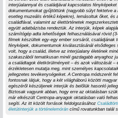
interjúalannyal és családjával kapcsolatos fényképeket
dokumentumokat gyűjtöttünk (nagyobb súlyt fektetve a h
esetleg muzeális értékű képekre), lemásoltuk őket, és 
családfával, valamint az élettörténetek megszerkesztett
együtt adatbázisba rendeztük. Az interjúk, képek alapjá
számítógép adta lehetőségek felhasználásával rövid (3
filmek készültek egy-egy ember sorsáról, családjának tö
fényképek, dokumentumok kiválasztásánál elsődleges
volt, hogy a család, illetve az interjúalany életének miné
szakaszából tematikusan minél gazdagabb anyaghoz j
a családtagok életkörülményeit – és azok változását –
érzékletesen mutatja meg, mint személyes kapcsolatai
jellegzetes tevékenységeiket. A Centropa módszerét fe
fontosnak látjuk, hogy a két világháború közötti magya
egészéről készüljenek interjúk és belőlük hasonló jelleg
Biztosak vagyunk abban, hogy erre az oktatásban szük
már elkészült Centropa-anyagok oktatásban való felhas
segíti. Az itt közölt források feldolgozásához
Családtört
életútinterjúk a történelemórán
című rovatunkban talál s