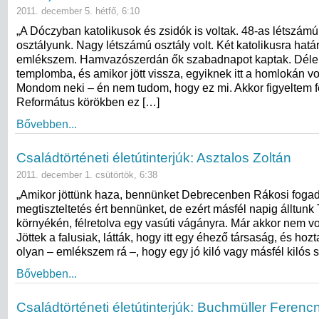
2011. december 5. hétfő, 6:10
„A Dóczyban katolikusok és zsidók is voltak. 48-as létszámú 
osztályunk. Nagy létszámú osztály volt. Két katolikusra hatá
emlékszem. Hamvazószerdán ők szabadnapot kaptak. Délel
templomba, és amikor jött vissza, egyiknek itt a homlokán vo
Mondom neki – én nem tudom, hogy ez mi. Akkor figyeltem fe
Református körökben ez […]
Bővebben...
Családtörténeti életútinterjúk: Asztalos Zoltán
2011. december 1. csütörtök, 6:38
„Amikor jöttünk haza, bennünket Debrecenben Rákosi foga
megtiszteltetés ért bennünket, de ezért másfél napig álltunk
környékén, félretolva egy vasúti vágányra. Már akkor nem vo
Jöttek a falusiak, látták, hogy itt egy éhező társaság, és hozt
olyan – emlékszem rá –, hogy egy jó kiló vagy másfél kilós 
Bővebben...
Családtörténeti életútinterjúk: Buchmüller Ferenc