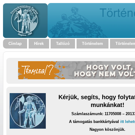
Címlap
Hírek
Tallózó
Történelem
Történele
Kérjük, segíts, hogy folyt
munkánkat!
Számlaszámunk: 11705008 – 2013
A támogatás bankkártyával
itt lehe
Nagyon köszönjük.