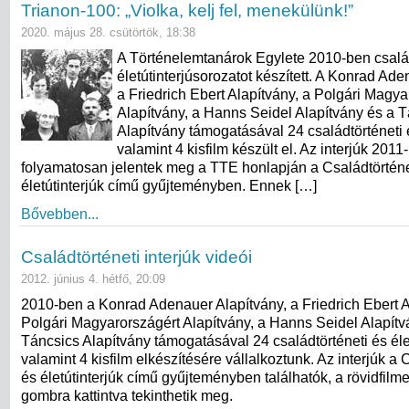
Trianon-100: „Violka, kelj fel, menekülünk!”
2020. május 28. csütörtök, 18:38
A Történelemtanárok Egylete 2010-ben család
életútinterjúsorozatot készített. A Konrad Ade
a Friedrich Ebert Alapítvány, a Polgári Magya
Alapítvány, a Hanns Seidel Alapítvány és a 
Alapítvány támogatásával 24 családtörténeti és
valamint 4 kisfilm készült el. Az interjúk 2011
folyamatosan jelentek meg a TTE honlapján a Családtörténe
életútinterjúk című gyűjteményben. Ennek […]
Bővebben...
Családtörténeti interjúk videói
2012. június 4. hétfő, 20:09
2010-ben a Konrad Adenauer Alapítvány, a Friedrich Ebert A
Polgári Magyarországért Alapítvány, a Hanns Seidel Alapítv
Táncsics Alapítvány támogatásával 24 családtörténeti és élet
valamint 4 kisfilm elkészítésére vállalkoztunk. Az interjúk a 
és életútinterjúk című gyűjteményben találhatók, a rövidfil
gombra kattintva tekinthetik meg.