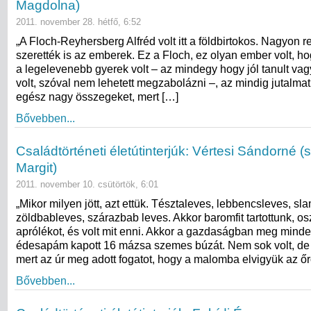
Magdolna)
2011. november 28. hétfő, 6:52
„A Floch-Reyhersberg Alfréd volt itt a földbirtokos. Nagyon r
szerették is az emberek. Ez a Floch, ez olyan ember volt, ho
a legelevenebb gyerek volt – az mindegy hogy jól tanult vag
volt, szóval nem lehetett megzabolázni –, az mindig jutalmat 
egész nagy összegeket, mert […]
Bővebben...
Családtörténeti életútinterjúk: Vértesi Sándorné (
Margit)
2011. november 10. csütörtök, 6:01
„Mikor milyen jött, azt ettük. Tésztaleves, lebbencsleves, sl
zöldbableves, szárazbab leves. Akkor baromfit tartottunk, os
aprólékot, és volt mit enni. Akkor a gazdaságban meg mind
édesapám kapott 16 mázsa szemes búzát. Nem sok volt, de há
mert az úr meg adott fogatot, hogy a malomba elvigyük az őr
Bővebben...