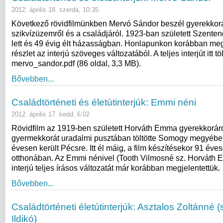
2012. április 18. szerda, 10:35
Következő rövidfilmünkben Mervó Sándor beszél gyerekkoráró
szikvízüzemről és a családjáról. 1923-ban született Szente
lett és 49 évig élt házasságban. Honlapunkon korábban meg
részlet az interjú szöveges változatából. A teljes interjút itt töl
mervo_sandor.pdf (86 oldal, 3,3 MB).
Bővebben...
Családtörténeti és életútinterjúk: Emmi néni
2012. április 17. kedd, 6:02
Rövidfilm az 1919-ben született Horváth Emma gyerekkorár
gyermekkorát uradalmi pusztában töltötte Somogy megyébe
évesen került Pécsre. Itt él máig, a film készítésekor 91 éve
otthonában. Az Emmi nénivel (Tooth Vilmosné sz. Horváth E
interjú teljes írásos változatát már korábban megjelentettük.
Bővebben...
Családtörténeti életútinterjúk: Asztalos Zoltánné 
Ildikó)