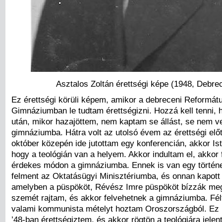
Asztalos Zoltán érettségi képe (1948, Debre
Ez érettségi körüli képem, amikor a debreceni Reformát
Gimnáziumban le tudtam érettségizni. Hozzá kell tenni, 
után, mikor hazajöttem, nem kaptam se állást, se nem ve
gimnáziumba. Hátra volt az utolsó évem az érettségi előt
október közepén ide jutottam egy konferencián, akkor I
hogy a teológián van a helyem. Akkor indultam el, akkor 
érdekes módon a gimnáziumba. Ennek is van egy törté
felment az Oktatásügyi Minisztériumba, és onnan kapott 
amelyben a püspököt, Révész Imre püspököt bízzák meg
szemét rajtam, és akkor felvehetnek a gimnáziumba. Fél
valami kommunista mételyt hoztam Oroszországból. Ez ’
’48-ban érettségiztem, és akkor rögtön a teológiára jele