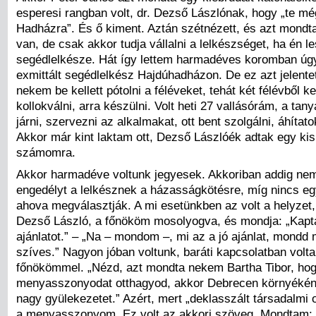
esperesi rangban volt, dr. Dezső Lászlónak, hogy „te mé
Hadházra”. És ő kiment. Aztán szétnézett, és azt mondt
van, de csak akkor tudja vállalni a lelkészséget, ha én l
segédlelkésze. Hát így lettem harmadéves koromban úg
exmittált segédlelkész Hajdúhadházon. De ez azt jelente
nekem be kellett pótolni a féléveket, tehát két félévből ke
kollokválni, arra készülni. Volt heti 27 vallásórám, a tany
járni, szervezni az alkalmakat, ott bent szolgálni, áhítatok
Akkor már kint laktam ott, Dezső Lászlóék adtak egy kis
számomra.
Akkor harmadéve voltunk jegyesek. Akkoriban addig ne
engedélyt a lelkésznek a házasságkötésre, míg nincs eg
ahova megválasztják. A mi esetünkben az volt a helyzet,
Dezső László, a főnököm mosolyogva, és mondja: „Kaptá
ajánlatot.” – „Na – mondom –, mi az a jó ajánlat, mondd m
szíves.” Nagyon jóban voltunk, baráti kapcsolatban volt
főnökömmel. „Nézd, azt mondta nekem Bartha Tibor, ho
menyasszonyodat otthagyod, akkor Debrecen környékén
nagy gyülekezetet.” Azért, mert „deklasszált társadalmi 
a menyasszonyom. Ez volt az akkori szöveg. Mondtam: 