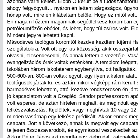
azonban várni kellett. Előbb Ö került be a tüdőszanatóri
ahogy felgyógyult… nyáron én lettem sárgaságos, úgyhog
hónap volt, mire én kilábaltam belőle. Hogy ez mitől vol
Én magam főztem magamnak segédlelkész koromban eg
petróleumfőzőn ebédet, és lehet, hogy túl zsíros volt. Él
Mindent jegyre lehetett kapni.
Másodéves teológus koromtól kezdve kezdtem kijárni H
szolgálatokra. Volt ott egy kis közösség, akik összejártak
olvasni, elcsendesedni, és annak lettem a vezetője. Va
evangelizációs órák voltak esténként. A templom leégett
iskolában három iskolaterem egybenyitva, ott hallgatták,
500-600-an, 800-an voltak együtt egy ilyen alkalom alatt
teológusok jártak ki, és aztán mikor végképp rám került 
harmadéves lehettem, attól kezdve rendszeresen én jár
jó kapcsolatom volt a Czeglédi Sándor professzorom após
volt esperes, de aztán hirtelen meghalt, és megindult eg
lelkészválasztás. Kijelöltek, vagy meghívtak 10 vagy 12 
minden vasárnap egy lelkész prédikált. Akkor ennek meg
csapata. Jött a következő, annak is megvolt egy csapata
teljesen összezavarodott, és egymással veszekedtek a
Akkor Péter János azt mondta egy kiebrudalt katonalelk