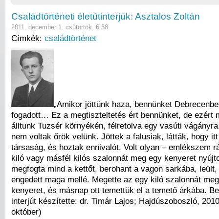
Családtörténeti életútinterjúk: Asztalos Zoltán
2011. december 1. csütörtök, 6:38
Címkék:
családtörténet
„Amikor jöttünk haza, bennünket Debrecenb
fogadott… Ez a megtiszteltetés ért bennünket, de ezért 
álltunk Tuzsér környékén, félretolva egy vasúti vágányr
nem voltak őrök velünk. Jöttek a falusiak, látták, hogy it
társaság, és hoztak ennivalót. Volt olyan – emlékszem rá
kiló vagy másfél kilós szalonnát meg egy kenyeret nyújtot
megfogta mind a kettőt, berohant a vagon sarkába, leült,
engedett maga mellé. Megette az egy kiló szalonnát meg
kenyeret, és másnap ott temettük el a temető árkába. Bel
interjút készítette: dr. Timár Lajos; Hajdúszoboszló, 2010
október)