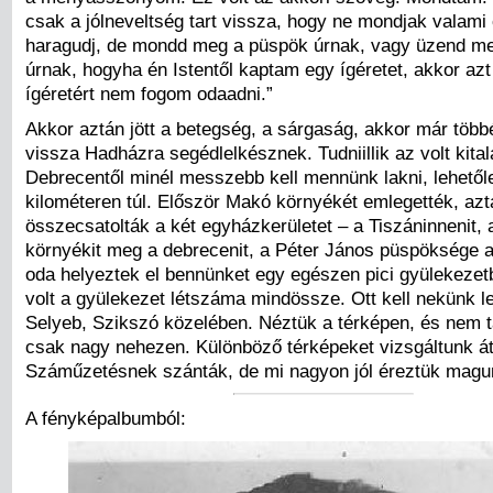
csak a jólneveltség tart vissza, hogy ne mondjak valami c
haragudj, de mondd meg a püspök úrnak, vagy üzend m
úrnak, hogyha én Istentől kaptam egy ígéretet, akkor az
ígéretért nem fogom odaadni.”
Akkor aztán jött a betegség, a sárgaság, akkor már töb
vissza Hadházra segédlelkésznek. Tudniillik az volt kital
Debrecentől minél messzebb kell mennünk lakni, lehetől
kilométeren túl. Először Makó környékét emlegették, az
összecsatolták a két egyházkerületet – a Tiszáninnenit,
környékit meg a debrecenit, a Péter János püspöksége al
oda helyeztek el bennünket egy egészen pici gyülekezetb
volt a gyülekezet létszáma mindössze. Ott kell nekünk le
Selyeb, Szikszó közelében. Néztük a térképen, és nem t
csak nagy nehezen. Különböző térképeket vizsgáltunk át
Száműzetésnek szánták, de mi nagyon jól éreztük magun
A fényképalbumból: