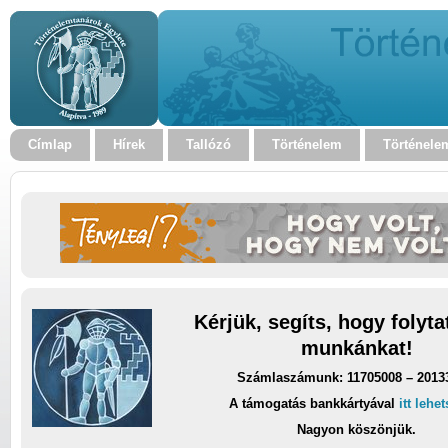
Címlap
Hírek
Tallózó
Történelem
Történele
Kérjük, segíts, hogy folyt
munkánkat!
Számlaszámunk: 11705008 – 2013
A támogatás bankkártyával
itt lehe
Nagyon köszönjük.