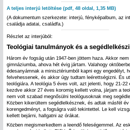
A teljes interjú letöltése (pdf, 48 oldal, 1,35 MB)
(A dokumentum szerkezete: interjú, fényképalbum, az int
családja adatai, családfa.)
Részlet az interjúból:
Teológiai tanulmányok és a segédlelkészi
Három év fogság után 1947-ben jöttem haza. Akkor nem v
gimnáziumba, ahova hét évig jártam. Valahogy októberbe
édesanyámnak a minisztériumból kapni egy engedélyt, 
felvehessenek, és akkor úgy tudtam leérettségizni. És 
teológiára. A teológia 5 éves volt, azt jelenti, hogy 21-2
kezdve akkor 27 éves koromig kellett volna, járjam a teol
nem volt szabad megnősülni teológusoknak meg segédl
Közben kikerültem segédlelkésznek, és adtak másfél év
korengedményt, a fogságra való tekintettel. Le kell vizs
kellett bejárni, hallgatni az órákat.
Közben megismerkedtem a leendő feleségemmel. Az es