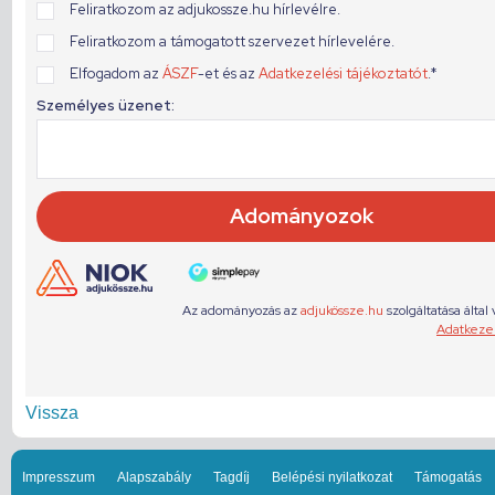
Vissza
Impresszum
Alapszabály
Tagdíj
Belépési nyilatkozat
Támogatás