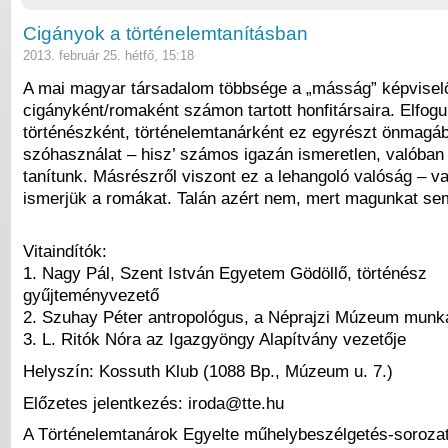
Cigányok a történelemtanításban
2013. február 25. hétfő, 15:18
A mai magyar társadalom többsége a „másság” képviselő
cigányként/romaként számon tartott honfitársaira. Elfogu
történészként, történelemtanárként ez egyrészt önmagá
szóhasználat – hisz’ számos igazán ismeretlen, valóban
tanítunk. Másrészről viszont ez a lehangoló valóság – 
ismerjük a romákat. Talán azért nem, mert magunkat se
Vitaindítók:
1. Nagy Pál, Szent István Egyetem Gödöllő, történész
gyűjteményvezető
2. Szuhay Péter antropológus, a Nép
rajzi Múzeum munka
3. L. Ritók Nóra az Igazgyöngy Alapítvány vezetője
Helyszín: Kossuth Klub (1088 Bp., Múzeum u. 7.)
Előzetes jelentkezés: iroda@tte.hu
A Történelemtanárok Egyelte műhelybeszélgetés-soroza