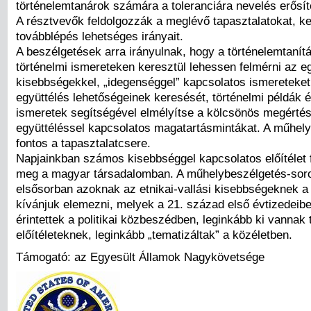
történelemtanárok számára a toleranciára nevelés erősí
A résztvevők feldolgozzák a meglévő tapasztalatokat, ke
továbblépés lehetséges irányait.
A beszélgetések arra irányulnak, hogy a történelemtanít
történelmi ismereteken keresztül lehessen felmérni az e
kisebbségekkel, „idegenséggel” kapcsolatos ismereteket,
együttélés lehetőségeinek keresését, történelmi példák é
ismeretek segítségével elmélyítse a kölcsönös megértés
együttéléssel kapcsolatos magatartásmintákat. A műhe
fontos a tapasztalatcsere.
Napjainkban számos kisebbséggel kapcsolatos előítélet
meg a magyar társadalomban. A műhelybeszélgetés-soro
elsősorban azoknak az etnikai-vallási kisebbségeknek a 
kívánjuk elemezni, melyek a 21. század első évtizedeib
érintettek a politikai közbeszédben, leginkább ki vannak 
előítéleteknek, leginkább „tematizáltak” a közéletben.
Támogató: az Egyesült Államok Nagykövetsége