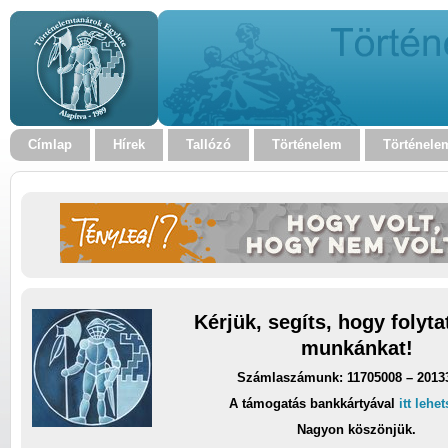
Címlap
Hírek
Tallózó
Történelem
Történele
Kérjük, segíts, hogy folyt
munkánkat!
Számlaszámunk: 11705008 – 2013
A támogatás bankkártyával
itt lehe
Nagyon köszönjük.