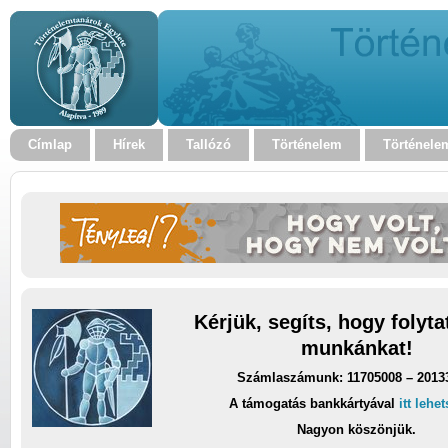
Címlap
Hírek
Tallózó
Történelem
Történele
Kérjük, segíts, hogy folyt
munkánkat!
Számlaszámunk: 11705008 – 2013
A támogatás bankkártyával
itt lehe
Nagyon köszönjük.