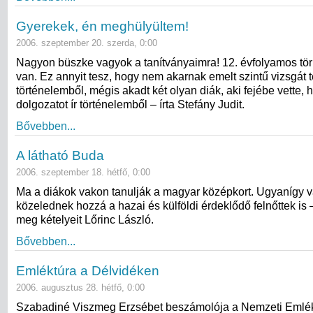
Gyerekek, én meghülyültem!
2006. szeptember 20. szerda, 0:00
Nagyon büszke vagyok a tanítványaimra! 12. évfolyamos tör
van. Ez annyit tesz, hogy nem akarnak emelt szintű vizsgát 
történelemből, mégis akadt két olyan diák, aki fejébe vette
dolgozatot ír történelemből – írta Stefány Judit.
Bővebben...
A látható Buda
2006. szeptember 18. hétfő, 0:00
Ma a diákok vakon tanulják a magyar középkort. Ugyanígy 
közelednek hozzá a hazai és külföldi érdeklődő felnőttek is
meg kételyeit Lőrinc László.
Bővebben...
Emléktúra a Délvidéken
2006. augusztus 28. hétfő, 0:00
Szabadiné Viszmeg Erzsébet beszámolója a Nemzeti Emlé