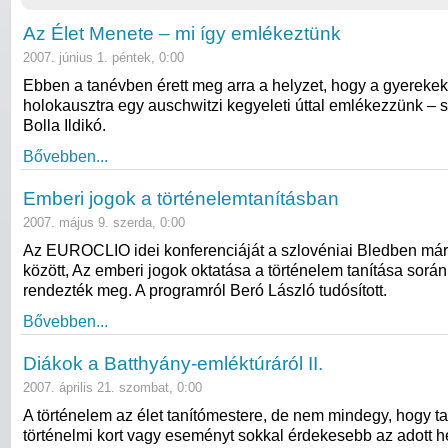
Az Élet Menete – mi így emlékeztünk
2007. június 1. péntek, 0:00
Ebben a tanévben érett meg arra a helyzet, hogy a gyerekek
holokausztra egy auschwitzi kegyeleti úttal emlékezzünk – s
Bolla Ildikó.
Bővebben...
Emberi jogok a történelemtanításban
2007. május 9. szerda, 0:00
Az EUROCLIO idei konferenciáját a szlovéniai Bledben márc
között, Az emberi jogok oktatása a történelem tanítása sorá
rendezték meg. A programról Beró László tudósított.
Bővebben...
Diákok a Batthyány-emléktúráról II.
2007. április 21. szombat, 0:00
A történelem az élet tanítómestere, de nem mindegy, hogy ta
történelmi kort vagy eseményt sokkal érdekesebb az adott h