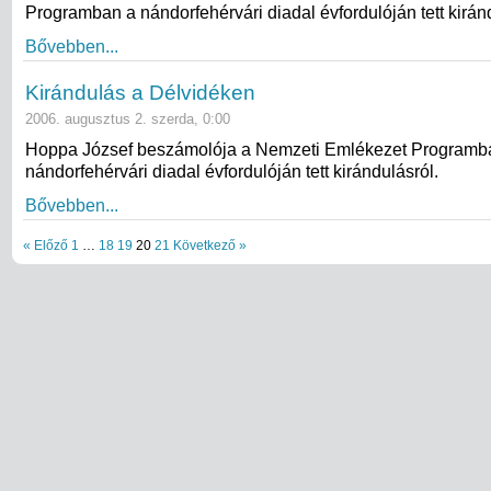
Programban a nándorfehérvári diadal évfordulóján tett kirán
Bővebben...
Kirándulás a Délvidéken
2006. augusztus 2. szerda, 0:00
Hoppa József beszámolója a Nemzeti Emlékezet Programb
nándorfehérvári diadal évfordulóján tett kirándulásról.
Bővebben...
« Előző
1
…
18
19
20
21
Következő »