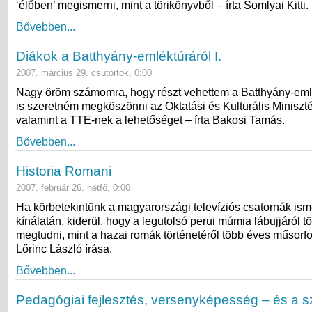
‘élőben’ megismerni, mint a törikönyvből – írta Somlyai Kitti.
Bővebben...
Diákok a Batthyány-emléktúráról I.
2007. március 29. csütörtök, 0:00
Nagy öröm számomra, hogy részt vehettem a Batthyány-eml
is szeretném megköszönni az Oktatási és Kulturális Miniszt
valamint a TTE-nek a lehetőséget – írta Bakosi Tamás.
Bővebben...
Historia Romani
2007. február 26. hétfő, 0:00
Ha körbetekintünk a magyarországi televíziós csatornák isme
kínálatán, kiderül, hogy a legutolsó perui múmia lábujjáról t
megtudni, mint a hazai romák történetéről több éves műsorf
Lőrinc László írása.
Bővebben...
Pedagógiai fejlesztés, versenyképesség – és a s