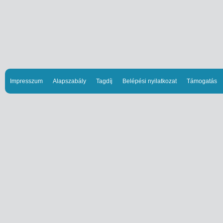
Impresszum
Alapszabály
Tagdíj
Belépési nyilatkozat
Támogatás