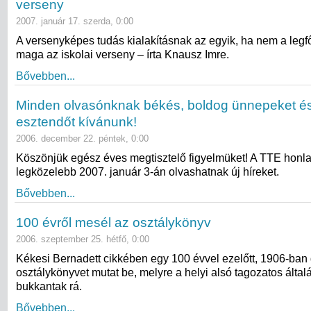
verseny
2007. január 17. szerda, 0:00
A versenyképes tudás kialakításnak az egyik, ha nem a leg
maga az iskolai verseny – írta Knausz Imre.
Bővebben...
Minden olvasónknak békés, boldog ünnepeket és 
esztendőt kívánunk!
2006. december 22. péntek, 0:00
Köszönjük egész éves megtisztelő figyelmüket! A TTE honl
legközelebb 2007. január 3-án olvashatnak új híreket.
Bővebben...
100 évről mesél az osztálykönyv
2006. szeptember 25. hétfő, 0:00
Kékesi Bernadett cikkében egy 100 évvel ezelőtt, 1906-ban 
osztálykönyvet mutat be, melyre a helyi alsó tagozatos álta
bukkantak rá.
Bővebben...