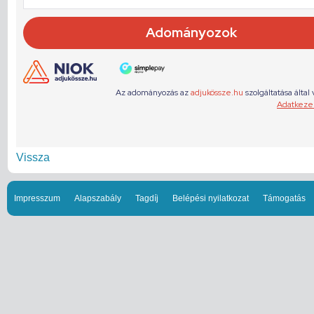
Vissza
Impresszum
Alapszabály
Tagdíj
Belépési nyilatkozat
Támogatás