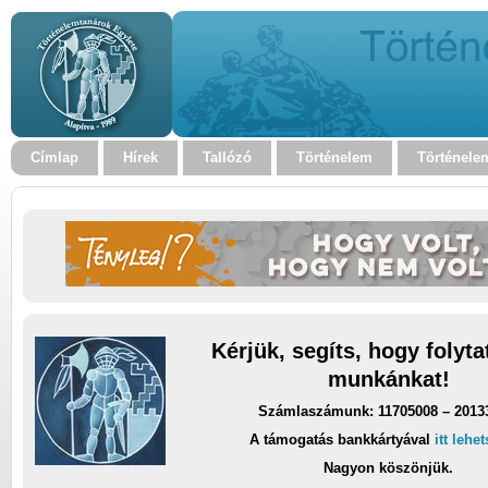
Címlap
Hírek
Tallózó
Történelem
Történele
Kérjük, segíts, hogy folyt
munkánkat!
Számlaszámunk: 11705008 – 2013
A támogatás bankkártyával
itt lehe
Nagyon köszönjük.