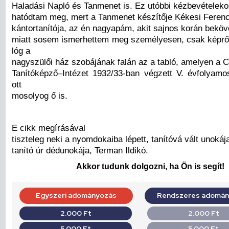
Haladási Napló és Tanmenet is. Ez utóbbi kézbevételeko
hatódtam meg, mert a Tanmenet készítője Kékesi Ferenc
kántortanítója, az én nagyapám, akit sajnos korán beköv
miatt sosem ismerhettem meg személyesen, csak képről
lóg a
nagyszülői ház szobájának falán az a tabló, amelyen a C
Tanítóképző–Intézet 1932/33-ban végzett V. évfolyamos
ott
mosolyog ő is.
E cikk megírásával
tiszteleg neki a nyomdokaiba lépett, tanítóvá vált unoká
tanító úr dédunokája, Terman Ildikó.
Akkor tudunk dolgozni, ha Ön is segít!