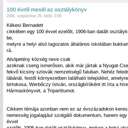
100 évről mesél az osztálykönyv
2006. szeptember 25. hétfő, 0:00
Kékesi Bernadett
cikkében egy 100 évvel ezelőtt, 1906-ban datált osztály
be,
melyre a helyi alsó tagozatos általános iskolában bukka
rá.
Alsópetény község neve csak
azoknak cseng ismerősen, akik már jártak a Nyugat-Cse
fekvő kicsiny szlovák nemzetiségű faluban. Nehéz feled
lábánál, festői környezetben található települést, amelyn
birtokosa, Werbőczy István, országbíróként itt írta a hír
Hármaskönyvet, a Tripartitumot.
Cikkem témája azonban nem ez az évszázadokon keresz
nemesség jogalapjául szolgáló dokumentum, hanem egy
évvel
ezelőtt, 1906-ban datált osztálykönyv, melyre a helyi als