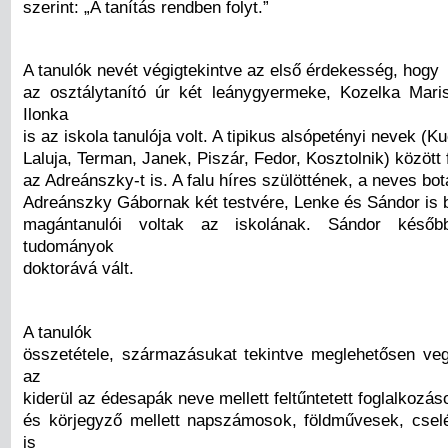
szerint: „A tanítás rendben folyt.”
A tanulók nevét végigtekintve az első érdekesség, hogy
az osztálytanító úr két leánygyermeke, Kozelka Mar
Ilonka
is az iskola tanulója volt. A tipikus alsópetényi nevek (K
Laluja, Terman, Janek, Piszár, Fedor, Kosztolnik) között 
az Adreánszky-t is. A falu híres szülöttének, a neves bo
Adreánszky Gábornak két testvére, Lenke és Sándor is 
magántanulói voltak az iskolának. Sándor kés
tudományok
doktorává vált.
A tanulók
összetétele, származásukat tekintve meglehetősen veg
az
kiderül az édesapák neve mellett feltűntetett foglalkozás
és körjegyző mellett napszámosok, földművesek, cse
is