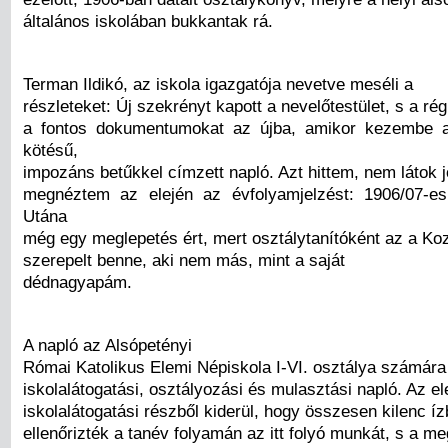
általános iskolában bukkantak rá.
Terman Ildikó, az iskola igazgatója nevetve meséli a
részleteket: Új szekrényt kapott a nevelőtestület, s a rég
a fontos dokumentumokat az újba, amikor kezembe a
kötésű,
impozáns betűkkel címzett napló. Azt hittem, nem látok j
megnéztem az elején az évfolyamjelzést: 1906/07-es
Utána
még egy meglepetés ért, mert osztálytanítóként az a Koz
szerepelt benne, aki nem más, mint a saját
dédnagyapám.
A napló az Alsópetényi
Római Katolikus Elemi Népiskola I-VI. osztálya számára
iskolalátogatási, osztályozási és mulasztási napló. Az ele
iskolalátogatási részből kiderül, hogy összesen kilenc í
ellenőrizték a tanév folyamán az itt folyó munkát, s a m