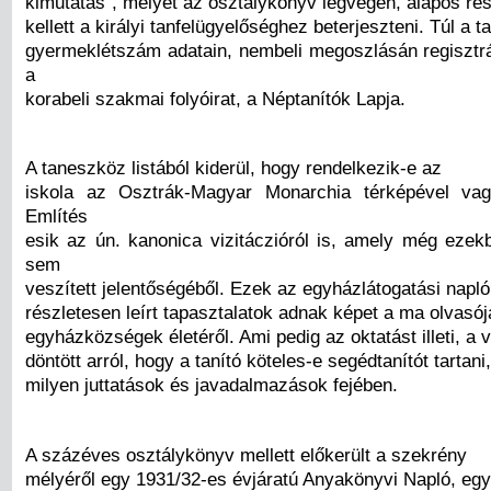
kimutatás”, melyet az osztálykönyv legvégén, alapos ré
kellett a királyi tanfelügyelőséghez beterjeszteni. Túl a t
gyermeklétszám adatain, nembeli megoszlásán regisztráln
a
korabeli szakmai folyóirat, a Néptanítók Lapja.
A taneszköz listából kiderül, hogy rendelkezik-e az
iskola az Osztrák-Magyar Monarchia térképével vagy
Említés
esik az ún. kanonica vizitáczióról is, amely még eze
sem
veszített jelentőségéből. Ezek az egyházlátogatási napl
részletesen leírt tapasztalatok adnak képet a ma olvasó
egyházközségek életéről. Ami pedig az oktatást illeti, a v
döntött arról, hogy a tanító köteles-e segédtanítót tartani
milyen juttatások és javadalmazások fejében.
A százéves osztálykönyv mellett előkerült a szekrény
mélyéről egy 1931/32-es évjáratú Anyakönyvi Napló, eg