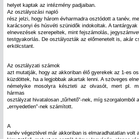
helyet kaptak az intézmény padjaiban.
Az osztályozási napló
rész jelzi, hogy három évharmadra osztódott a tanév, mel
karácsonyi és húsvéti szünidők indokoltak. A tantárgyak 
elnevezések szerepeltek, mint fejszámolás, jegyszámvet
testgyakorlás. De osztályozták az előmenetelt is, akár cs
erkölcstant.
Az osztályzati számok
azt mutatják, hogy az akkoriban élő gyerekek az 1-es os
küzdöttek, ha a legjobbak akartak lenni. A szöveges el
némelyike mosolyra készteti az olvasót, mert pl. m
hármas
osztályzat hivatalosan „tűrhető”-nek, míg szorgalomból 
„ernyedetlen”-nek számított.
A
tanév végeztével már akkoriban is elmaradhatatlan volt a 