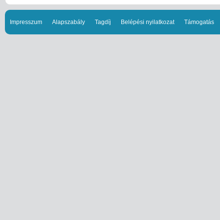
Impresszum
Alapszabály
Tagdíj
Belépési nyilatkozat
Támogatás