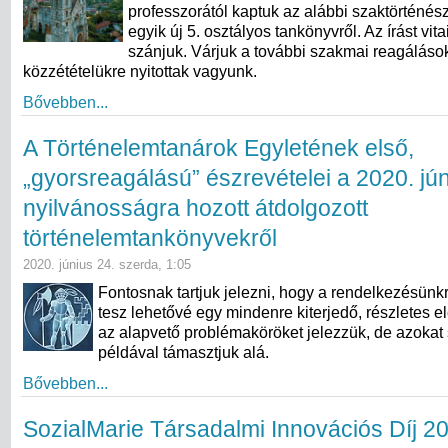
professzorától kaptuk az alábbi szaktörténés
egyik új 5. osztályos tankönyvről. Az írást vit
szánjuk. Várjuk a további szakmai reagálások
közzétételükre nyitottak vagyunk.
Bővebben...
A Történelemtanárok Egyletének első,
„gyorsreagálású” észrevételei a 2020. jú
nyilvánosságra hozott átdolgozott
történelemtankönyvekről
2020. június 24. szerda, 1:05
Fontosnak tartjuk jelezni, hogy a rendelkezésünk
tesz lehetővé egy mindenre kiterjedő, részletes e
az alapvető problémaköröket jelezzük, de azoka
példával támasztjuk alá.
Bővebben...
SozialMarie Társadalmi Innovációs Díj 2