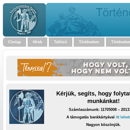
Címlap
Hírek
Tallózó
Történelem
Történele
Kérjük, segíts, hogy folyt
munkánkat!
Számlaszámunk: 11705008 – 2013
A támogatás bankkártyával
itt lehe
Nagyon köszönjük.