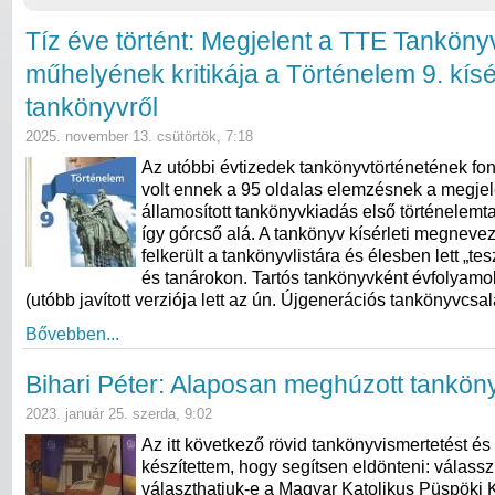
Tíz éve történt: Megjelent a TTE Tankön
műhelyének kritikája a Történelem 9. kísér
tankönyvről
2025. november 13. csütörtök, 7:18
Az utóbbi évtizedek tankönyvtörténetének f
volt ennek a 95 oldalas elemzésnek a megje
államosított tankönyvkiadás első történelemt
így górcső alá. A tankönyv kísérleti megneve
felkerült a tankönyvlistára és élesben lett „te
és tanárokon. Tartós tankönyvként évfolyamok
(utóbb javított verziója lett az ún. Újgenerációs tankönyvcs
Bővebben...
Bihari Péter: Alaposan meghúzott tankön
2023. január 25. szerda, 9:02
Az itt következő rövid tankönyvismertetést és -
készítettem, hogy segítsen eldönteni: válassz
választhatjuk-e a Magyar Katolikus Püspöki K