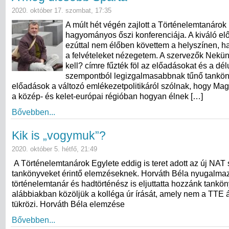
2020. október 17. szombat, 17:35
A múlt hét végén zajlott a Történelemtanárok
hagyományos őszi konferenciája. A kiváló e
ezúttal nem élőben követtem a helyszínen, 
a felvételeket nézegetem. A szervezők Nek
kell? címre fűzték föl az előadásokat és a dé
szempontból legizgalmasabbnak tűnő tanköny
előadások a változó emlékezetpolitikáról szólnak, hogy Ma
a közép- és kelet-európai régióban hogyan élnek […]
Bővebben...
Kik is „vogymuk”?
2020. október 5. hétfő, 21:49
A Történelemtanárok Egylete eddig is teret adott az új NAT s
tankönyveket érintő elemzéseknek. Horváth Béla nyugalmaz
történelemtanár és hadtörténész is eljuttatta hozzánk tankö
alábbiakban közöljük a kolléga úr írását, amely nem a TTE á
tükrözi. Horváth Béla elemzése
Bővebben...