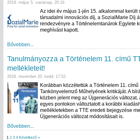
2019. május 5. vasárnap, 20:16
Az idei év május 1-jén 15. alkalommal került 
társadalmi innovációs díj, a SozialMarie Díj á
rendezvényre a Történelemtanárok Egylete kü
meghívást kapott.
Bővebben...
Tanulmányozza a Történelem 11. című 
mellékleteit!
2018. november 20. kedd, 17:52
Korábban közzétettük a Történelem 11. című
Tankönyvelemző Műhelyének kritikáját. A bírá
közben jelent meg az Újgenerációs változat, 
egyes pontokon változtatott a korábbi kiadás
mellékletekben a TTE eredeti bejegyzése mell
Újgenerációs változat módosításait is.
Bővebben...
1
2
3
4
Következő »