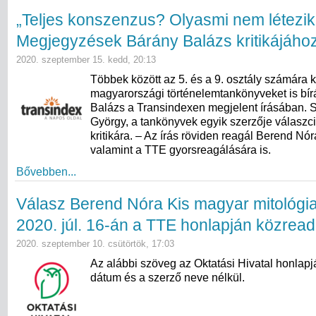
„Teljes konszenzus? Olyasmi nem létezik
Megjegyzések Bárány Balázs kritikájáho
2020. szeptember 15. kedd, 20:13
Többek között az 5. és a 9. osztály számára k
magyarországi történelemtankönyveket is bír
Balázs a Transindexen megjelent írásában.
György, a tankönyvek egyik szerzője válaszc
kritikára. – Az írás röviden reagál Berend Nó
valamint a TTE gyorsreagálására is.
Bővebben...
Válasz Berend Nóra Kis magyar mitológia
2020. júl. 16-án a TTE honlapján közread
2020. szeptember 10. csütörtök, 17:03
Az alábbi szöveg az Oktatási Hivatal honlapj
dátum és a szerző neve nélkül.