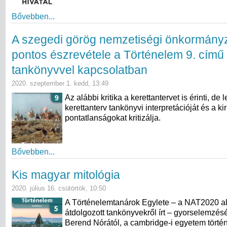
Bővebben...
A szegedi görög nemzetiségi önkormány
pontos észrevétele a Történelem 9. című
tankönyvvel kapcsolatban
2020. szeptember 1. kedd, 13:49
Az alábbi kritika a kerettantervet is érinti, de
kerettanterv tankönyvi interpretációját és a k
pontatlanságokat kritizálja.
Bővebben...
Kis magyar mitológia
2020. július 16. csütörtök, 10:50
A Történelemtanárok Egylete – a NAT2020 a
átdolgozott tankönyvekről írt – gyorselemzés
Berend Nórától, a cambridge-i egyetem törté