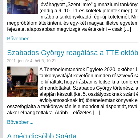
jóváhagyott „Szent Imre” gimnáziumi tanköny
(eddig a 9–10–11-es kötetek jelentek meg), 
inkább a tankönyvkiadó régi-új köteteinél. M
megpróbálom áttekinteni, és egy-két magyar, illetve egyetem
fejezetet alaposabban megvizsgálva értékelni – csak […]
Bővebben...
Szabados György reagálása a TTE október
2021. január 4. hétfő, 10:21
A Történelemtanárok Egylete 2020. október 10
tankönyvvitáját követően minden résztvevő 
felkínáltuk, hogy írásban is fejtse ki a konfere
elmondottakat. Szabados György történész,
alapján készült (két 5. osztályosoknak szánt é
évfolyamosoknak írt) történelemtankönyvek e
összefoglalta a tankönyvvitán is elmondott álláspontját, tov
akkor elhangzottakra. Alább – előzetes […]
Bővebben...
A még dicsőbb Spárta