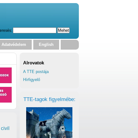
eresés:
Adatvédelem
English
Alrovatok
A TTE postája
Hírfigyelő
TTE-tagok figyelmébe:
civil