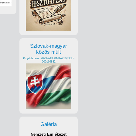
Szlovák-magyar
közös múlt
Projektszám: 2023-2-HU01-KA210-SCH-
000169882
Galéria
Nemzeti Emlékezet