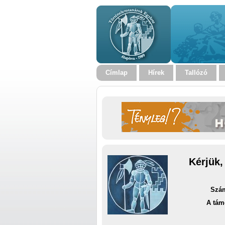
Címlap
Hírek
Tallózó
Kérjük,
Szám
A tám