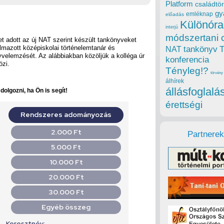
Platform
családtör
gy
emléknap
előadás
Különóra
interjú
módszertani 
et adott az új NAT szerint készült tankönyveket
mazott középiskolai történelemtanár és
tankönyv
NAT
yvelemzését. Az alábbiakban közöljük a kolléga úr
konferencia
özi.
Tényleg!?
törvény
álhírek
állásfoglalá
olgozni, ha Ön is segít!
érettségi
Partnerek