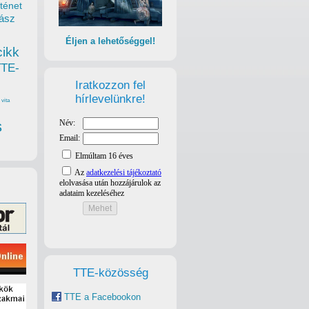
ténet
ász
Éljen a lehetőséggel!
cikk
TTE-
Iratkozzon fel
hírlevelünkre!
vita
s
TTE-közösség
TTE a Facebookon