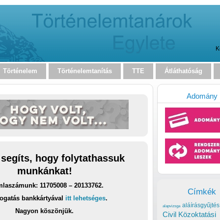
K
Történelem
Történelemtanítás
TTE
Átláthatóság
Adomány
 segíts, hogy folytathassuk
munkánkat!
laszámunk: 11705008 – 20133762.
Címkék
ogatás bankkártyával
itt lehetséges
.
aláírásgyűjtés
alapvizsga
Nagyon köszönjük.
Civil Közoktatási