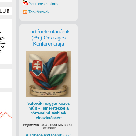
Youtube-csatorna
Tankönyvek
Történelemtanárok
(35.) Országos
Konferenciája
Szlovák-magyar közös
múlt – ismeretekkel a
történelmi tévhitek
eloszlatásáért
Projektszám: 2023-2-HU01-KA210-SCH-
000169882
A Történelemtanárok (35.)