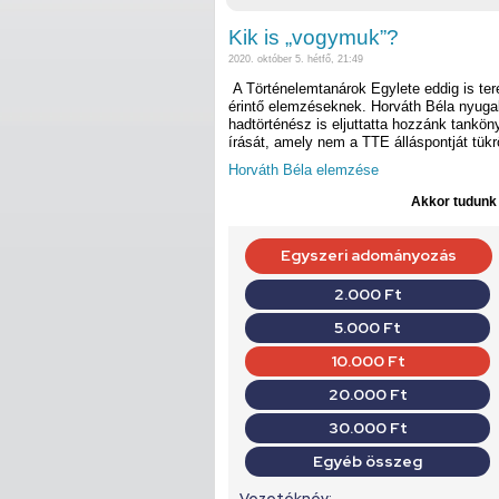
Kik is „vogymuk”?
2020. október 5. hétfő, 21:49
A Történelemtanárok Egylete eddig is ter
érintő elemzéseknek. Horváth Béla nyugal
hadtörténész is eljuttatta hozzánk tankön
írását, amely nem a TTE álláspontját tükr
Horváth Béla elemzése
Akkor tudunk d