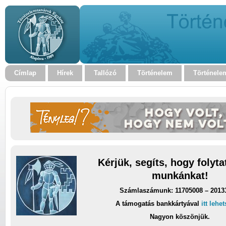
Címlap
Hírek
Tallózó
Történelem
Történele
Kérjük, segíts, hogy folyt
munkánkat!
Számlaszámunk: 11705008 – 2013
A támogatás bankkártyával
itt lehe
Nagyon köszönjük.