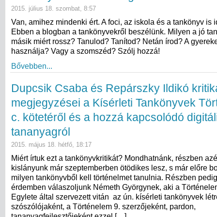
2015. július 18. szombat, 8:57
Van, amihez mindenki ért. A foci, az iskola és a tankönyv is id
Ebben a blogban a tankönyvekről beszélünk. Milyen a jó t
másik miért rossz? Tanulod? Tanítod? Netán írod? A gyerek
használja? Vagy a szomszéd? Szólj hozzá!
Bővebben...
Dupcsik Csaba és Repárszky Ildikó kritik
megjegyzései a Kísérleti Tankönyvek Tör
c. kötetéről és a hozzá kapcsolódó digitál
tananyagról
2015. május 18. hétfő, 18:17
Miért írtuk ezt a tankönyvkritikát? Mondhatnánk, részben azér
kislányunk már szeptemberben ötödikes lesz, s már előre bo
milyen tankönyvből kell történelmet tanulnia. Részben pedig
érdemben válaszoljunk Németh Györgynek, aki a Történele
Egylete által szervezett vitán az ún. kísérleti tankönyvek lé
szószólójaként, a Történelem 9. szerzőjeként, pardon,
tananyagfejlesztőjeként ezzel […]