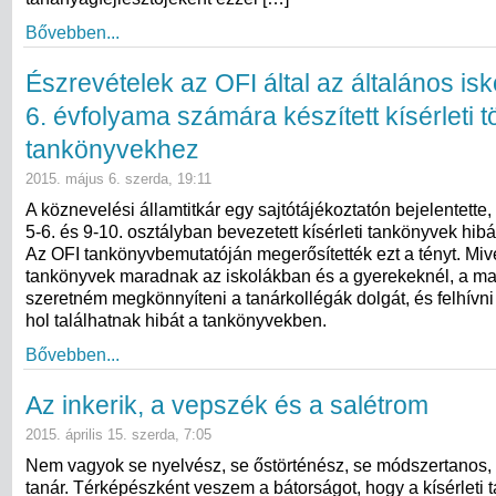
Bővebben...
Észrevételek az OFI által az általános isk
6. évfolyama számára készített kísérleti 
tankönyvekhez
2015. május 6. szerda, 19:11
A köznevelési államtitkár egy sajtótájékoztatón bejelentette, 
5-6. és 9-10. osztályban bevezetett kísérleti tankönyvek hibái
Az OFI tankönyvbemutatóján megerősítették ezt a tényt. Miv
tankönyvek maradnak az iskolákban és a gyerekeknél, a 
szeretném megkönnyíteni a tanárkollégák dolgát, és felhívni
hol találhatnak hibát a tankönyvekben.
Bővebben...
Az inkerik, a vepszék és a salétrom
2015. április 15. szerda, 7:05
Nem vagyok se nyelvész, se őstörténész, se módszertanos, 
tanár. Térképészként veszem a bátorságot, hogy a kísérleti 