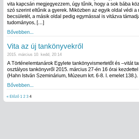
vita kapcsán megjegyezzem, úgy tűnik, hogy a sok bába köz
szó szerint eltűnik a gyerek. Miközben az egyik oldal védi 
becsületét, a másik oldal pedig egymással is vitázva támad
tudományos, […]
Bővebben...
Vita az új tankönyvekről
2015. március 10. kedd, 20:14
A Történelemtanárok Egylete tankönyvismertetőt és –vitát tart
osztályos tankönyvről 2015. március 27-én 16 órai kezdette
(Hahn István Szeminárium, Múzeum krt. 6-8. I. emelet 138.).
Bővebben...
« Előző
1
2
3
4