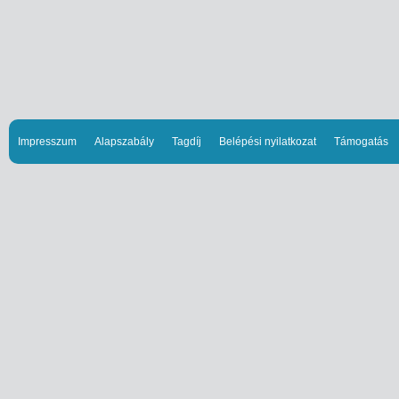
Impresszum
Alapszabály
Tagdíj
Belépési nyilatkozat
Támogatás