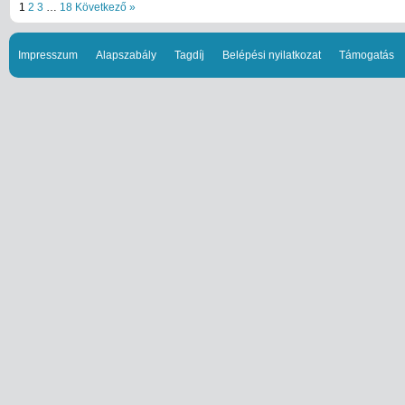
1
2
3
…
18
Következő »
Impresszum
Alapszabály
Tagdíj
Belépési nyilatkozat
Támogatás