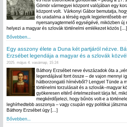
Gömör vármegyei központ valójában egy kora 
központ volt. Várkonyi Gábor bemutatja, hog
és uradalma a térség egyik legjelentősebb en
nyersanyagtermelő egységévé, miközben új 
helyezi a magyar és szlovák történelmi emlékezet közös […]
Bővebben...
Egy asszony élete a Duna két partjáról nézve. Bá
Erzsébet legendája a magyar és a szlovák közv
2025. május 4. vasárnap, 15:24
Báthory Erzsébet neve évszázadok óta a „vér
legendájával forrt össze – de vajon mennyi i
hátborzongató hírnévből? Lengyel Tünde a mí
történelmi torzulásait és a szlovák–magyar 
gyökeresen eltérő értelmezéseit tárja fel, mi
megkérdőjelezi, hogy bűnös volt-e a történel
leghírhedtebb asszonya – vagy csupán egy politikai játszm
Báthory Erzsébet úgy […]
Bővebben...