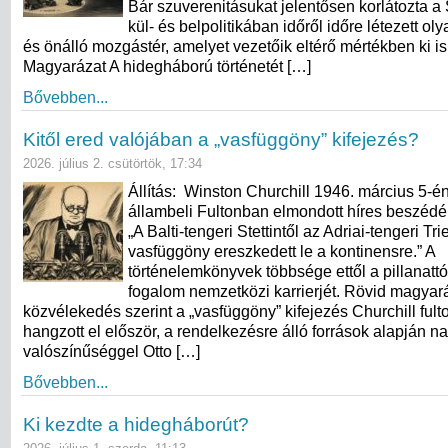
Bár szuverenitásukat jelentősen korlátozta a 
kül- és belpolitikában időről időre létezett ol
és önálló mozgástér, amelyet vezetőik eltérő mértékben ki is
Magyarázat A hidegháború történetét […]
Bővebben...
Kitől ered valójában a „vasfüggöny” kifejezés?
2026. július 2. csütörtök, 17:34
Állítás: Winston Churchill 1946. március 5-én
állambeli Fultonban elmondott híres beszédéb
„A Balti-tengeri Stettintől az Adriai-tengeri Tri
vasfüggöny ereszkedett le a kontinensre.” A
történelemkönyvek többsége ettől a pillanattó
fogalom nemzetközi karrierjét. Rövid magyará
közvélekedés szerint a „vasfüggöny” kifejezés Churchill ful
hangzott el először, a rendelkezésre álló források alapján n
valószínűséggel Otto […]
Bővebben...
Ki kezdte a hidegháborút?