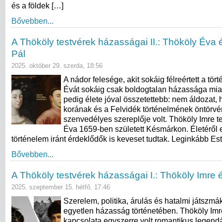
és a földek […]
Bővebben...
A Thököly testvérek házasságai II.: Thököly Éva 
Pál
2025. október 29. szerda, 18:56
A nádor felesége, akit sokáig félreértett a tö
Évát sokáig csak boldogtalan házassága miat
pedig élete jóval összetettebb: nem áldozat,
korának és a Felvidék történelmének öntörv
szenvedélyes szereplője volt. Thököly Imre t
Éva 1659-ben született Késmárkon. Életéről 
történelem iránt érdeklődők is keveset tudtak. Leginkább Es
Bővebben...
A Thököly testvérek házasságai I.: Thököly Imre é
2025. szeptember 15. hétfő, 17:46
Szerelem, politika, árulás és hatalmi játszm
egyetlen házasság történetében. Thököly Imre
kapcsolata egyszerre volt romantikus legend