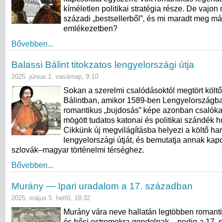
kíméletlen politikai stratégia része. De vajon 
századi „bestsellerből”, és mi maradt meg má
emlékezetben?
Bővebben...
Balassi Bálint titokzatos lengyelországi útja
2025. június 1. vasárnap, 9:10
Sokan a szerelmi csalódásoktól megtört költőt
Bálintban, amikor 1589-ben Lengyelországba 
romantikus „bujdosás” képe azonban csalóka:
mögött tudatos katonai és politikai szándék 
Cikkünk új megvilágításba helyezi a költő ha
lengyelországi útját, és bemutatja annak kap
szlovák–magyar történelmi térséghez.
Bővebben...
Murány — Ipari uradalom a 17. században
2025. május 5. hétfő, 18:32
Murány vára neve hallatán legtöbben romanti
és hősi ostromokra gondolnak – pedig a 17.