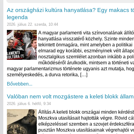
Az országházi kultúra hanyatlása? Egy makacs t
legenda
2026. július 22. szerda, 10:44
A magyar parlamenti vita színvonalának állít
hanyatlása visszatérő közhely. Szinte minde
tekintett önmagára, mint amelyben a politikai
elmarad egy korábbi, eszményinek vélt állapo
nosztalgikus szemlélet azonban inkább a poli
működéséről árulkodik, mintsem a történeti va
magyar parlamentarizmus története ugyanis azt mutatja, ho
személyeskedés, a durva retorika, […]
Bővebben...
Valóban nem volt mozgástere a keleti blokk álla
2026. július 6. hétfő, 9:34
Állítás A keleti blokk országai minden kérdés
Moszkva utasításait hajtották végre. Rövid cá
elképzeléssel szemben a szovjet érdekszfér
pusztán Moszkva utasításainak végrehajtói vo