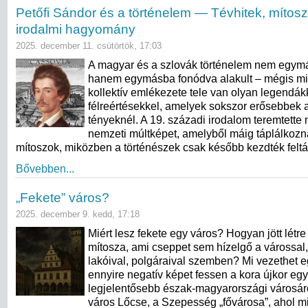
Petőfi Sándor és a történelem — Tévhitek, mítos
irodalmi hagyomány
2025. december 11. csütörtök, 17:03
A magyar és a szlovák történelem nem egymá
hanem egymásba fonódva alakult – mégis mi
kollektív emlékezete tele van olyan legendák
félreértésekkel, amelyek sokszor erősebbek a
tényeknél. A 19. századi irodalom teremtette 
nemzeti múltképet, amelyből máig táplálkozn
mítoszok, miközben a történészek csak később kezdték feltá
Bővebben...
„Fekete” város?
2025. december 9. kedd, 17:18
Miért lesz fekete egy város? Hogyan jött létre
mítosza, ami cseppet sem hízelgő a várossal,
lakóival, polgáraival szemben? Mi vezethet eg
ennyire negatív képet fessen a kora újkor egy
legjelentősebb észak-magyarországi városáró
város Lőcse, a Szepesség „fővárosa”, ahol mi