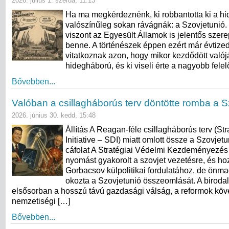
2026. július 1. szerda, 11:13
Ha ma megkérdeznénk, ki robbantotta ki a hi
valószínűleg sokan rávágnák: a Szovjetunió.
viszont az Egyesült Államok is jelentős szerep
benne. A történészek éppen ezért már évtize
vitatkoznak azon, hogy mikor kezdődött való
hidegháború, és ki viseli érte a nagyobb fele
Bővebben...
Valóban a csillagháborús terv döntötte romba a S
2026. június 30. kedd, 15:48
Állítás A Reagan-féle csillagháborús terv (St
Initiative – SDI) miatt omlott össze a Szovjet
cáfolat A Stratégiai Védelmi Kezdeményezés
nyomást gyakorolt a szovjet vezetésre, és hoz
Gorbacsov külpolitikai fordulatához, de ön
okozta a Szovjetunió összeomlását. A birod
elsősorban a hosszú távú gazdasági válság, a reformok köv
nemzetiségi […]
Bővebben...