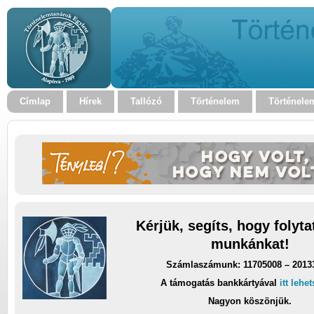
Címlap
Hírek
Tallózó
Történelem
Történele
Kérjük, segíts, hogy folyt
munkánkat!
Számlaszámunk: 11705008 – 2013
A támogatás bankkártyával
itt lehe
Nagyon köszönjük.