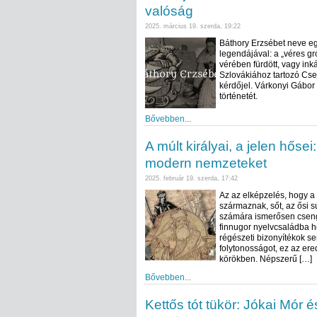
valóság
2025. március 19. szerda, 19:22
Báthory Erzsébet neve eg
legendájával: a „véres gr
vérében fürdött, vagy ink
Szlovákiához tartozó Cse
kérdőjel. Várkonyi Gábor 
történetét.
Bővebben...
A múlt királyai, a jelen hőse
modern nemzeteket
2025. február 19. szerda, 17:42
Az az elképzelés, hogy a
származnak, sőt, az ősi s
számára ismerősen csengh
finnugor nyelvcsaládba he
régészeti bizonyítékok s
folytonosságot, ez az ere
körökben. Népszerű […]
Bővebben...
Kettős tót tükör: Jókai Mór 