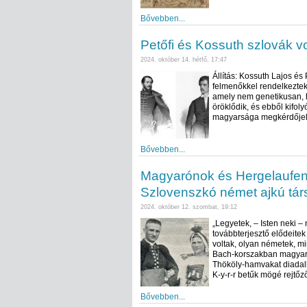
Bővebben...
Petőfi és Kossuth szlovák vo
2024. október 14. hétfő, 17:47
Állítás: Kossuth Lajos és
felmenőkkel rendelkeztek.
amely nem genetikusan, h
öröklődik, és ebből kifoly
magyarsága megkérdőjel
Bővebben...
Magyarónok és Hergelaufener
Szlovenszkó német ajkú tár
2024. október 12. szombat, 19:12
„Legyetek, – Isten neki –
továbbterjesztő elődeitek
voltak, olyan németek, m
Bach-korszakban magyar r
Thököly-hamvakat diadall
K-y-r-r betűk mögé rejtő
Bővebben...