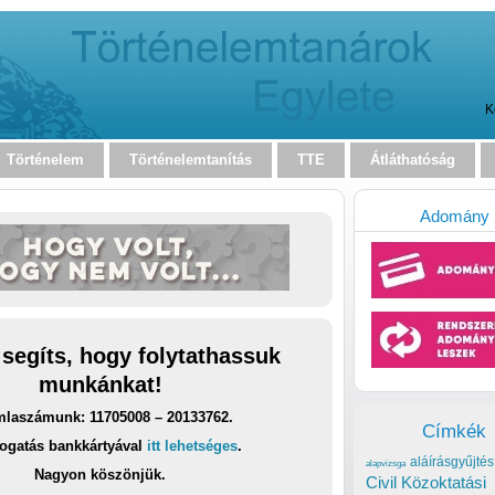
K
Történelem
Történelemtanítás
TTE
Átláthatóság
Adomány
 segíts, hogy folytathassuk
munkánkat!
laszámunk: 11705008 – 20133762.
Címkék
ogatás bankkártyával
itt lehetséges
.
aláírásgyűjtés
alapvizsga
Nagyon köszönjük.
Civil Közoktatási