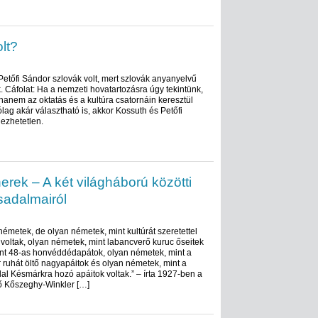
lt?
 Petőfi Sándor szlovák volt, mert szlovák anyanyelvű
 Cáfolat: Ha a nemzeti hovatartozásra úgy tekintünk,
anem az oktatás és a kultúra csatornáin keresztül
ólag akár választható is, akkor Kossuth és Petőfi
ezhetetlen.
ek – A két világháború közötti
sadalmairól
 németek, de olyan németek, mint kultúrát szeretettel
 voltak, olyan németek, mint labancverő kuruc őseitek
int 48-as honvéddédapátok, olyan németek, mint a
uhát öltő nagyapáitok és olyan németek, mint a
al Késmárkra hozó apáitok voltak.” – írta 1927-ben a
ző Kőszeghy-Winkler […]