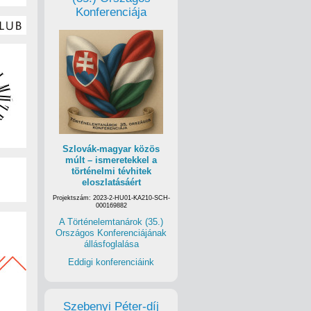
Konferenciája
Szlovák-magyar közös
múlt – ismeretekkel a
történelmi tévhitek
eloszlatásáért
Projektszám: 2023-2-HU01-KA210-SCH-
000169882
A Történelemtanárok (35.)
Országos Konferenciájának
állásfoglalása
Eddigi konferenciáink
Szebenyi Péter-díj