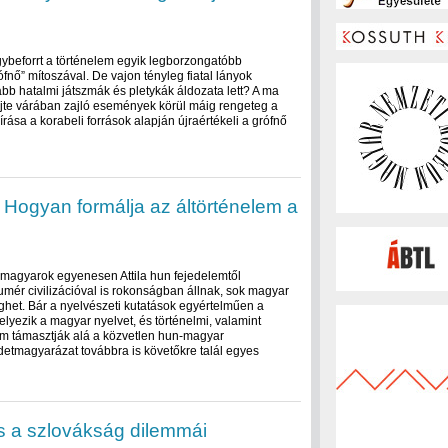
ybeforrt a történelem egyik legborzongatóbb
ófnő” mítoszával. De vajon tényleg fiatal lányok
ább hatalmi játszmák és pletykák áldozata lett? A ma
jte várában zajló események körül máig rengeteg a
írása a korabeli források alapján újraértékeli a grófnő
i: Hogyan formálja az áltörténelem a
 magyarok egyenesen Attila hun fejedelemtől
umér civilizációval is rokonságban állnak, sok magyar
et. Bár a nyelvészeti kutatások egyértelműen a
lyezik a magyar nyelvet, és történelmi, valamint
em támasztják alá a közvetlen hun-magyar
detmagyarázat továbbra is követőkre talál egyes
és a szlovákság dilemmái