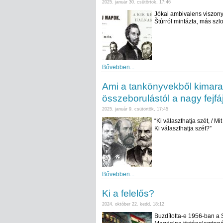
2025. január 30. csütörtök, 17:46
Jókai ambivalens viszony
Štúrról mintázta, más szl
Bővebben...
Ami a tankönyvekből kimara
összeborulástól a nagy fejfá
2025. január 9. csütörtök, 17:45
“Ki választhatja szét, / M
Ki választhatja szét?”
Bővebben...
Ki a felelős?
2024. október 22. kedd, 18:12
Buzdította-e 1956-ban a 