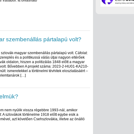
írásából. Itt olvasható
ar szembenállás pártalapú volt?
a szlovák-magyar szembenállás pártalapú volt. Cáfolat:
zereplés és a politikussá válás útjai nagyon eltérőek
vák oldalon, hiszen a politizálás 1848 előtt a magyar
olt. Bővebben A projekt száma: 2023-2-HU01-KA210-
: ismeretekkel a történelmi tévhitek eloszlatásáért –
elemtanárok […]
nelmük?
elem nem nyúlik vissza régebbre 1993-nál, amikor
at: A szlovákok történelme 1918 előtt egybe esik a
mével, azt követően Csehszlovákia, illetve az önálló