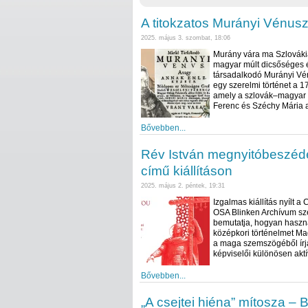
A titokzatos Murányi Vénus
2025. május 3. szombat, 18:06
Murány vára ma Szlovákiá
magyar múlt dicsőséges és
társadalkodó Murányi Vé
egy szerelmi történet a 
amely a szlovák–magyar k
Ferenc és Széchy Mária a
Bővebben...
Rév István megnyitóbeszéde
című kiállításon
2025. május 2. péntek, 19:31
Izgalmas kiállítás nyílt a
OSA Blinken Archívum sze
bemutatja, hogyan használ
középkori történelmet M
a maga szemszögéből írja
képviselői különösen akt
Bővebben...
„A csejtei hiéna” mítosza – 