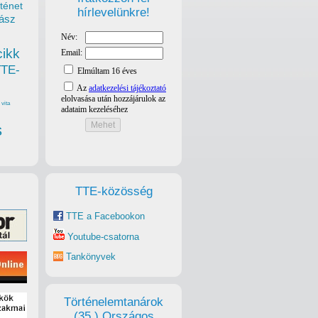
ténet
hírlevelünkre!
ász
cikk
TTE-
vita
s
TTE-közösség
TTE a Facebookon
Youtube-csatorna
Tankönyvek
Történelemtanárok
(35.) Országos