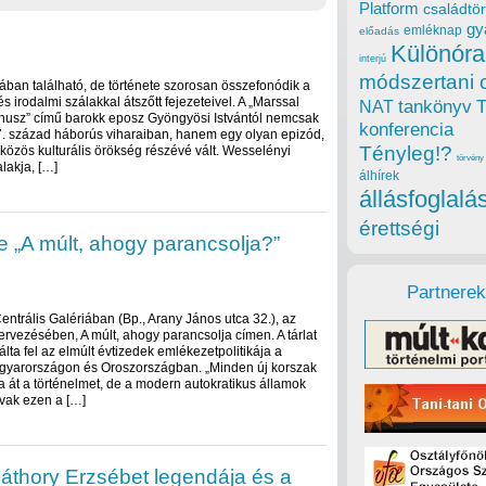
Platform
családtör
gy
emléknap
z
előadás
Különóra
interjú
módszertani 
ban található, de története szorosan összefonódik a
 irodalmi szálakkal átszőtt fejezeteivel. A „Marssal
tankönyv
NAT
nusz” című barokk eposz Gyöngyösi Istvántól nemcsak
konferencia
17. század háborús viharaiban, hanem egy olyan epizód,
Tényleg!?
özös kulturális örökség részévé vált. Wesselényi
törvény
lakja, […]
álhírek
állásfoglalá
érettségi
 „A múlt, ahogy parancsolja?”
Partnerek
 Centrális Galériában (Bp., Arany János utca 32.), az
rvezésében, A múlt, ahogy parancsolja címen. A tárlat
ta fel az elmúlt évtizedek emlékezetpolitikája a
agyarországon és Oroszországban. „Minden új korszak
 át a történelmet, de a modern autokratikus államok
ívak ezen a […]
Báthory Erzsébet legendája és a