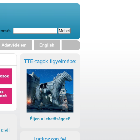
eresés:
Adatvédelem
English
TTE-tagok figyelmébe:
Éljen a lehetőséggel!
civil
Iratkozzon fel