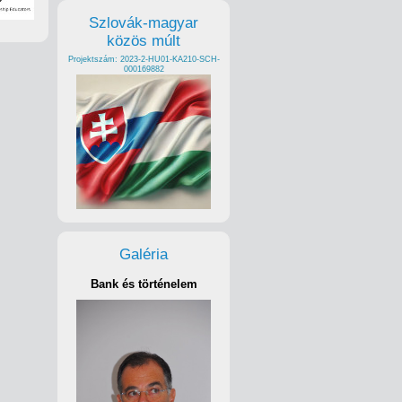
Szlovák-magyar
közös múlt
Projektszám: 2023-2-HU01-KA210-SCH-
000169882
Galéria
Bank és történelem