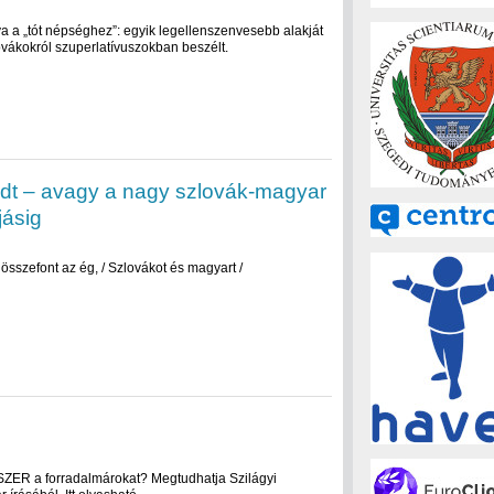
a a „tót népséghez”: egyik legellenszenvesebb alakját
ovákokról szuperlatívuszokban beszélt.
dt – avagy a nagy szlovák-magyar
jásig
it összefont az ég, / Szlovákot és magyart /
SZER a forradalmárokat? Megtudhatja Szilágyi