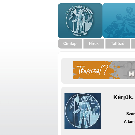
Címlap
Hírek
Tallózó
Kérjük,
Szám
A tám