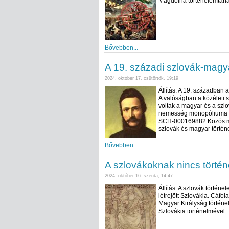
Magdolna történelemtanár 
Bővebben...
A 19. századi szlovák-magy
2024. október 17. csütörtök, 19:19
Állítás: A 19. században 
A valóságban a közéleti s
voltak a magyar és a szlo
nemesség monopóliuma v
SCH-000169882 Közös múlt
szlovák és magyar történ
Bővebben...
A szlovákoknak nincs törté
2024. október 16. szerda, 14:47
Állítás: A szlovák történ
létrejött Szlovákia. Cáfol
Magyar Királyság történel
Szlovákia történelmével.