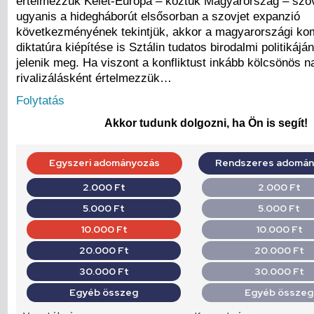
értelmezzük Kelet-Európa – köztük Magyarország – szov
ugyanis a hidegháborút elsősorban a szovjet expanzió
következményének tekintjük, akkor a magyarországi k
diktatúra kiépítése is Sztálin tudatos birodalmi politikáj
jelenik meg. Ha viszont a konfliktust inkább kölcsönös 
rivalizálásként értelmezzük…
Folytatás
Akkor tudunk dolgozni, ha Ön is segít!