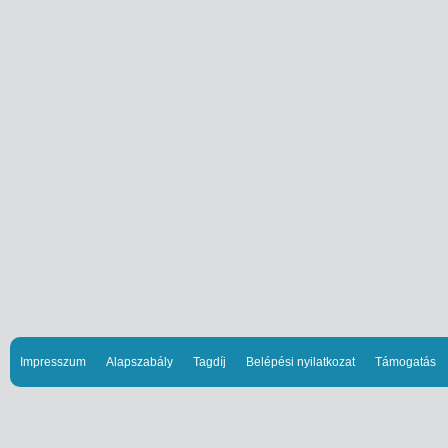
Impresszum
Alapszabály
Tagdíj
Belépési nyilatkozat
Támogatás