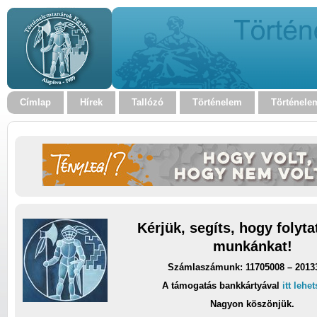
Címlap
Hírek
Tallózó
Történelem
Történele
Kérjük, segíts, hogy folyt
munkánkat!
Számlaszámunk: 11705008 – 2013
A támogatás bankkártyával
itt lehe
Nagyon köszönjük.