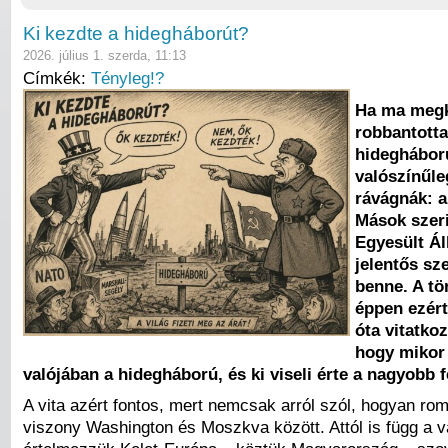
Ki kezdte a hidegháborút?
2026. július 1. szerda, 11:13
Címkék:
Tényleg!?
Ha ma megk
robbantotta
hideghábor
valószínűle
rávágnák: a
Mások szeri
Egyesült Ál
jelentős sze
benne. A tö
éppen ezért
óta vitatko
hogy mikor
valójában a hidegháború, és ki viseli érte a nagyobb f
A vita azért fontos, mert nemcsak arról szól, hogyan rom
viszony Washington és Moszkva között. Attól is függ a 