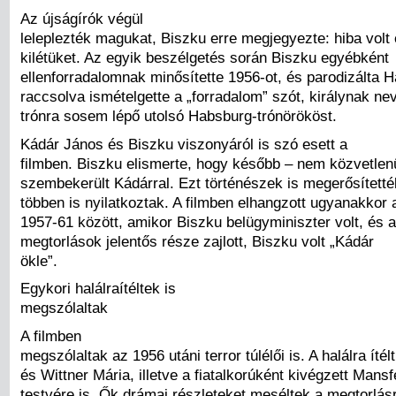
Az újságírók végül
leleplezték magukat, Biszku erre megjegyezte: hiba volt e
kilétüket. Az egyik beszélgetés során Biszku egyébként
ellenforradalomnak minősítette 1956-ot, és parodizálta H
raccsolva ismételgette a „forradalom” szót, királynak n
trónra sosem lépő utolsó Habsburg-trónörököst.
Kádár János és Biszku viszonyáról is szó esett a
filmben. Biszku elismerte, hogy később – nem közvetlen
szembekerült Kádárral. Ezt történészek is megerősítetté
többen is nyilatkoztak. A filmben elhangzott ugyanakkor 
1957-61 között, amikor Biszku belügyminiszter volt, és 
megtorlások jelentős része zajlott, Biszku volt „Kádár
ökle”.
Egykori halálraítéltek is
megszólaltak
A filmben
megszólaltak az 1956 utáni terror túlélői is. A halálra íté
és Wittner Mária, illetve a fiatalkorúként kivégzett Mansf
testvére is. Ők drámai részleteket meséltek a megtorlás