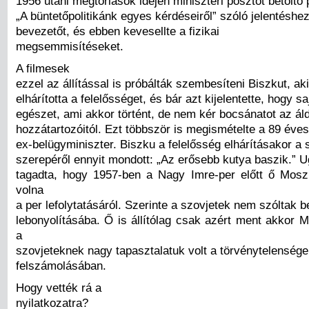
1956 utáni megtorlások idején miniszteri posztot betöltő 
„A büntetőpolitikánk egyes kérdéseiről” szóló jelentéshez
bevezetőt, és ebben kevesellte a fizikai
megsemmisítéseket.
A filmesek
ezzel az állítással is próbálták szembesíteni Biszkut, a
elhárította a felelősséget, és bár azt kijelentette, hogy sa
egészet, ami akkor történt, de nem kér bocsánatot az ál
hozzátartozóitól. Ezt többször is megismételte a 89 éves
ex-belügyminiszter. Biszku a felelősség elhárításakor a 
szerepéről ennyit mondott: „Az erősebb kutya baszik.” 
tagadta, hogy 1957-ben a Nagy Imre-per előtt ő Mosz
volna
a per lefolytatásáról. Szerinte a szovjetek nem szóltak b
lebonyolításába. Ő is állítólag csak azért ment akkor 
a
szovjeteknek nagy tapasztalatuk volt a törvénytelenség
felszámolásában.
Hogy vették rá a
nyilatkozatra?