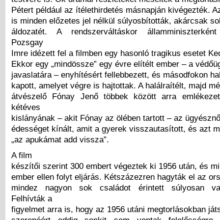
Pétert például az ítélethirdetés másnapján kivégezték. Az
is minden előzetes jel nélkül súlyosbították, akárcsak s
áldozatét. A rendszerváltáskor államminiszterkén
Pozsgay
Imre idézett fel a filmben egy hasonló tragikus esetet K
Ekkor egy „mindössze” egy évre elítélt ember – a védőü
javaslatára – enyhítésért fellebbezett, és másodfokon hal
kapott, amelyet végre is hajtottak. A halálraítélt, majd mé
átvészelő Fónay Jenő többek között arra emlékezet
kétéves
kislányának – akit Fónay az ölében tartott – az ügyészn
édességet kínált, amit a gyerek visszautasított, és azt 
„az apukámat add vissza”.
A film
készítői szerint 300 embert végeztek ki 1956 után, és m
ember ellen folyt eljárás. Kétszázezren hagyták el az or
mindez nagyon sok családot érintett súlyosan va
Felhívták a
figyelmet arra is, hogy az 1956 utáni megtorlásokban ját
szerepéért eddig senkit sem vontak felelősségre