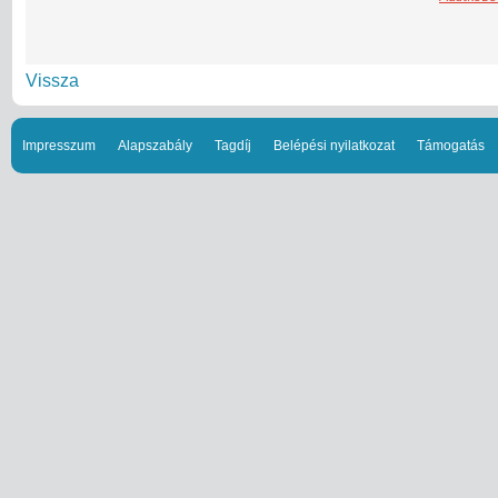
Vissza
Impresszum
Alapszabály
Tagdíj
Belépési nyilatkozat
Támogatás