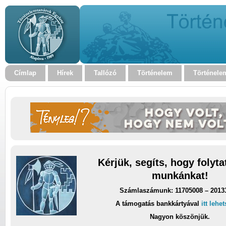
Címlap
Hírek
Tallózó
Történelem
Történele
Kérjük, segíts, hogy folyt
munkánkat!
Számlaszámunk: 11705008 – 2013
A támogatás bankkártyával
itt lehe
Nagyon köszönjük.