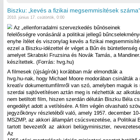
Biszku: „kevés a fizikai megsemmisítések száma
2010. június 17. csütörtök, 0:00
Az „ellenforradalmi szervezkedés bűnöseinek
felelősségre vonásánál a politikai jellegű bűncselekmén
enyhe ítélet és viszonylag kevés a fizikai megsemmisít
ezzel a Biszku-idézettel ér véget a Bűn és büntetlenség 
amelyet Skrabski Fruzsina és Novák Tamás, a Mandiner
készítettek. (Forrás: hvg.hu)
A filmesek (újságírók) korábban már elmondták a
hvg.hu-nak, hogy Michael Moore modorában csinálták a 
kreatív dokumentumfilmről van szó, amelyben maguk is 
szerdai sajtóvetítésen aztán meg is nézhettük az alkotá
nem betiltott film, hiszen szerdán délután Biszku Béla cs
engedélyt adott a vetítésére. A film végén olvasható szö
jegyzőkönyv részletéből való, amely 1957. december 10-
MSZMP, az akkori állampárt csúcsvezetése, a Politikai 
tartott bevezetőt az akkori belügyminiszter, nevezetes
Az