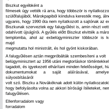
Biszkut egyébként a
filmesek úgy vették rá arra, hogy többször is nyilatkozz
szülőfalujából, Márokpapiból kiindulva keresték meg, ál
ugyanis, hogy 1990 óta nem nyilatkozott a sajtónak az ex
Biszkunak szerveztek egy falugyűlést is, amin részt vet
odahívott újságírói. A gyűlés előtt Biszkut elvitték a már
templomba, ahol az exbelügyminiszter többször is ke
majd
megmutatta hol ministrált, és hol gyónt kiskorában.
A falugyűlésen aztán megpróbálták szembesíteni a volt
belügyminisztert az 1956 utáni megtorláskor történtekkel
tagadott, és igyekezett elhárítani minden felelősséget, hi
dokumentumokat a saját aláírásával, amelyek
súlyosbításáról
volt szó. Biszku a Novákéknak adott külön nyilatkozatok
hogy befolyásolta volna az akkori bírósági ítéleteket, n
falugyűlésen.
Ellenforradalom vagy
forradalom