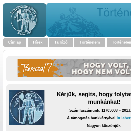
Címlap
Hírek
Tallózó
Történelem
Történele
Kérjük, segíts, hogy folyt
munkánkat!
Számlaszámunk: 11705008 – 2013
A támogatás bankkártyával
itt lehe
Nagyon köszönjük.