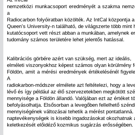
nemzetközi munkacsoport eredményét a szakma nemzet
a
Radiocarbon folyóiratban közölték. Az IntCal központja a 
Queen’s University-n található, de világszerte több mint 
kutatócsoport vett részt abban a munkában, amelynek 
tudomány számos területére lehet jelentős hatással.
Kalibrációs görbére azért van szükség, mert az ideális,
elméleti viszonyokhoz képest számos olyan körülmény fo
Földön, amit a mérési eredmények értékelésénél figyele
A
radiokarbon-módszer elmélete azt feltételezi, hogy a lev
lévő és így például az élő szervezetekben megkötött sz
mennyisége a Földön állandó. Valójában ezt az értéket t
befolyásolhatja. Elsősorban a levegőben fellelhető szénd
mennyiségének változásai tehetik a mérést pontatlanná. 
naptevékenységek is kisebb ingadozásokat okozhatnak 
keletkezését előidéző kozmikus sugárzás erősségében.