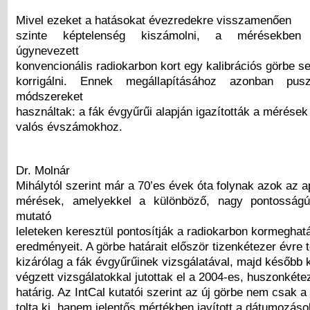
Mivel ezeket a hatásokat évezredekre visszamenően
szinte képtelenség kiszámolni, a mérésekben 
úgynevezett
konvencionális radiokarbon kort egy kalibrációs görbe se
korrigálni. Ennek megállapításához azonban pusz
módszereket
használtak: a fák évgyűrűi alapján igazították a mérések 
valós évszámokhoz.
Dr. Molnár
Mihálytól szerint már a 70’es évek óta folynak azok az 
mérések, amelyekkel a különböző, nagy pontosságú
mutató
leleteken keresztül pontosítják a radiokarbon kormeghat
eredményeit. A görbe határait először tizenkétezer évre t
kizárólag a fák évgyűrűinek vizsgálatával, majd később 
végzett vizsgálatokkal jutottak el a 2004-es, huszonkéte
határig. Az IntCal kutatói szerint az új görbe nem csak a
tolta ki, hanem jelentős mértékben javított a dátumozás