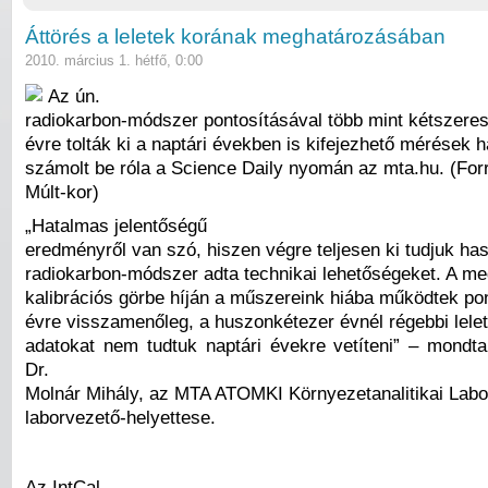
Áttörés a leletek korának meghatározásában
2010. március 1. hétfő, 0:00
Az ún.
radiokarbon-módszer pontosításával több mint kétszeres
évre tolták ki a naptári években is kifejezhető mérések h
számolt be róla a Science Daily nyomán az mta.hu. (For
Múlt-kor)
„Hatalmas jelentőségű
eredményről van szó, hiszen végre teljesen ki tudjuk has
radiokarbon-módszer adta technikai lehetőségeket. A me
kalibrációs görbe híján a műszereink hiába működtek po
évre visszamenőleg, a huszonkétezer évnél régebbi lele
adatokat nem tudtuk naptári évekre vetíteni” – mondt
Dr.
Molnár Mihály, az MTA ATOMKI Környezetanalitikai Lab
laborvezető-helyettese.
Az IntCal