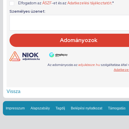
Vissza
Impresszum
Alapszabály
Tagdíj
Belépési nyilatkozat
Támogatás