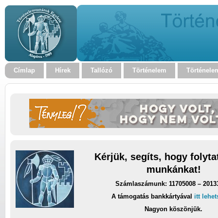
Címlap
Hírek
Tallózó
Történelem
Történele
Kérjük, segíts, hogy folyt
munkánkat!
Számlaszámunk: 11705008 – 2013
A támogatás bankkártyával
itt lehe
Nagyon köszönjük.