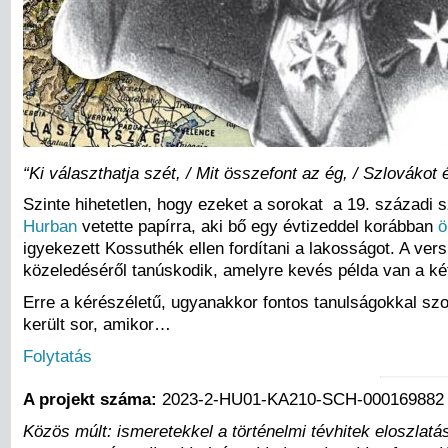
“Ki választhatja szét, / Mit összefont az ég, / Szlovákot 
Szinte hihetetlen, hogy ezeket a sorokat a 19. századi
Hurban
vetette papírra, aki bő egy évtizeddel korábban
ö
igyekezett Kossuthék ellen fordítani a lakosságot. A vers
közeledéséről tanúskodik, amelyre kevés példa van a k
Erre a kérészéletű, ugyanakkor fontos tanulságokkal sz
került sor, amikor…
Folytatás
A projekt száma:
2023-2-HU01-KA210-SCH-000169882
Közös múlt: ismeretekkel a történelmi tévhitek eloszla