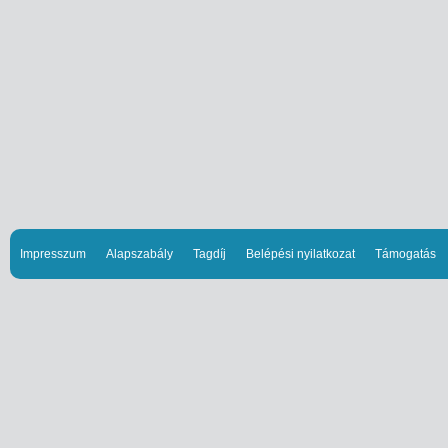
Impresszum
Alapszabály
Tagdíj
Belépési nyilatkozat
Támogatás