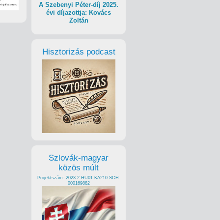
A Szebenyi Péter-díj 2025.
évi díjazottja: Kovács
Zoltán
Hisztorizás podcast
Szlovák-magyar
közös múlt
Projektszám: 2023-2-HU01-KA210-SCH-
000169882