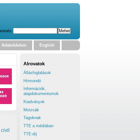
eresés:
Adatvédelem
English
Alrovatok
Állásfoglalások
Hírmondó
Információk,
alapdokumentumok
Kiadványok
Morzsák
Tagoknak
TTE a médiában
civil
TTE-díj