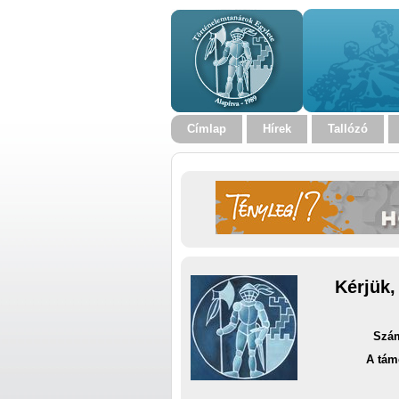
Címlap
Hírek
Tallózó
Kérjük,
Szám
A tám