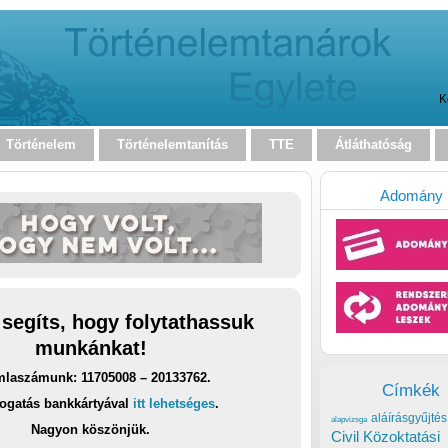
K
Történelem
Történelemtanítás
TTE
Átláthatóság
Adomány
 segíts, hogy folytathassuk
munkánkat!
laszámunk: 11705008 – 20133762.
Címkék
ogatás bankkártyával
itt lehetséges
.
aláírásgyűjtés
alapvizsga
Nagyon köszönjük.
Civil Közoktatási