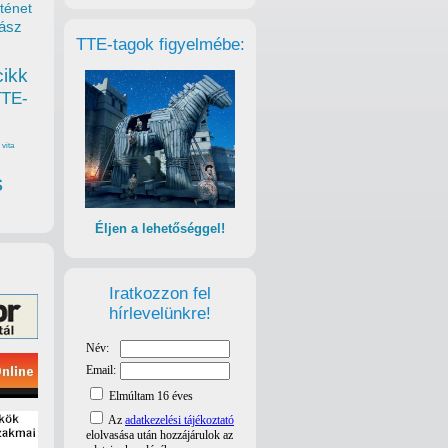
ténet
ász
TTE-tagok figyelmébe:
cikk
TTE-
vita
s
Éljen a lehetőséggel!
Iratkozzon fel
hírlevelünkre!