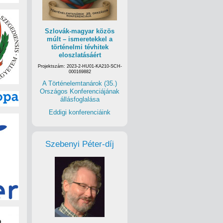
Szlovák-magyar közös
múlt – ismeretekkel a
történelmi tévhitek
eloszlatásáért
Projektszám: 2023-2-HU01-KA210-SCH-
000169882
A Történelemtanárok (35.)
Országos Konferenciájának
állásfoglalása
Eddigi konferenciáink
Szebenyi Péter-díj