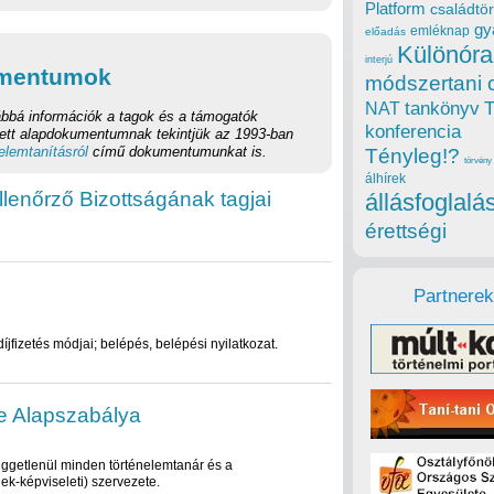
Platform
családtör
gy
emléknap
előadás
Különóra
interjú
umentumok
módszertani 
tankönyv
NAT
bbá információk a tagok és a támogatók
konferencia
ett alapdokumentumnak tekintjük az 1993-ban
nelemtanításról
című dokumentumunkat is.
Tényleg!?
törvény
álhírek
lenőrző Bizottságának tagjai
állásfoglalá
érettségi
Partnerek
díjfizetés módjai; belépés, belépési nyilatkozat.
e Alapszabálya
függetlenül minden történelemtanár és a
ek-képviseleti) szervezete.