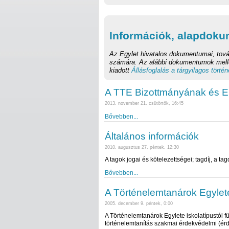
Információk, alapdok
Az Egylet hivatalos dokumentumai, tová
számára. Az alábbi dokumentumok mell
kiadott
Állásfoglalás a tárgyilagos törté
A TTE Bizottmányának és El
2013. november 21. csütörtök, 16:45
Bővebben...
Általános információk
2010. augusztus 27. péntek, 12:30
A tagok jogai és kötelezettségei; tagdíj, a tag
Bővebben...
A Történelemtanárok Egylet
2005. december 9. péntek, 0:00
A Történelemtanárok Egylete iskolatípustól 
történelemtanítás szakmai érdekvédelmi (érd