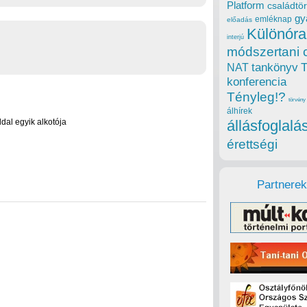
Platform
családtör
gy
emléknap
előadás
Különóra
interjú
módszertani 
tankönyv
NAT
konferencia
Tényleg!?
törvény
álhírek
oldal egyik alkotója
állásfoglalá
érettségi
Partnerek