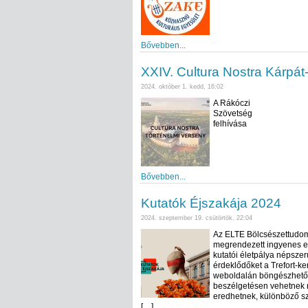
Bővebben...
XXIV. Cultura Nostra Kárpát
2024. október 1. kedd, 16:02
A Rákóczi
Szövetség
felhívása
Bővebben...
Kutatók Éjszakája 2024
2024. szeptember 19. csütörtök, 22:04
Az ELTE Bölcsészettudomá
megrendezett ingyenes e
kutatói életpálya népszer
érdeklődőket a Trefort-ke
weboldalán böngészhetőe
beszélgetésen vehetnek r
eredhetnek, különböző s
[…]