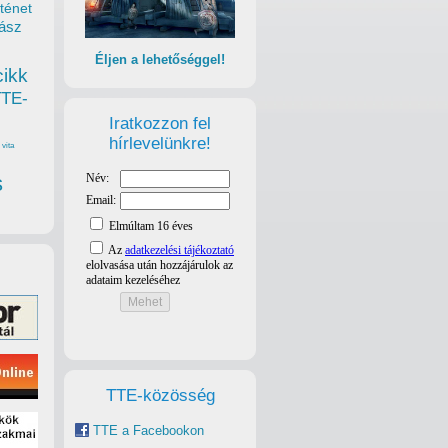
ténet
ász
Éljen a lehetőséggel!
cikk
TTE-
Iratkozzon fel
hírlevelünkre!
vita
s
TTE-közösség
TTE a Facebookon