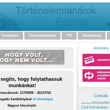
K
Történelem
Történelemtanítás
TTE
Átláthatóság
Adomány
 segíts, hogy folytathassuk
munkánkat!
laszámunk: 11705008 – 20133762.
Címkék
ogatás bankkártyával
itt lehetséges
.
aláírásgyűjtés
alapvizsga
Nagyon köszönjük.
Civil Közoktatási