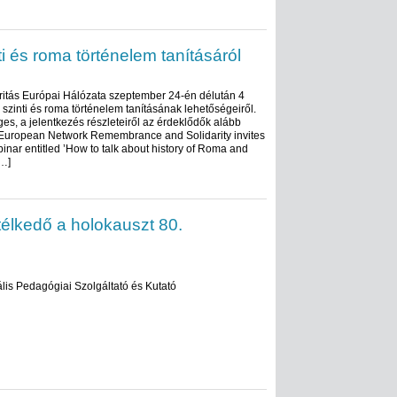
i és roma történelem tanításáról
itás Európai Hálózata szeptember 24-én délután 4
a szinti és roma történelem tanításának lehetőségeiről.
es, a jelentkezés részleteiről az érdeklődők alább
 European Network Remembrance and Solidarity invites
binar entitled ’How to talk about history of Roma and
[…]
télkedő a holokauszt 80.
is Pedagógiai Szolgáltató és Kutató