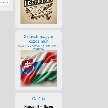
Szlovák-magyar
közös múlt
Projektszám: 2023-2-HU01-KA210-SCH-
000169882
Galéria
Nemzeti Emlékezet