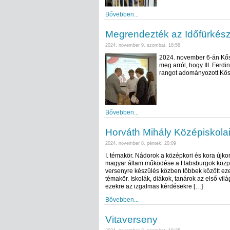
Bővebben...
Megrendezték az Időfürkész
2024. november 9. szombat, 18:58
2024. november 6-án Kő
meg arról, hogy III. Ferd
rangot adományozott Kő
Bővebben...
Horváth Mihály Középiskola
2024. november 8. péntek, 20:09
I. témakör. Nádorok a középkori és kora új
magyar állam működése a Habsburgok központ
versenyre készülés közben többek között ezekr
témakör. Iskolák, diákok, tanárok az első v
ezekre az izgalmas kérdésekre […]
Bővebben...
Vitaverseny