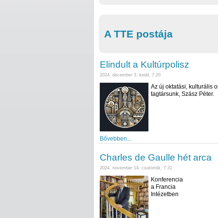
A TTE postája
Elindult a Kultúrpolisz
2024. december 3. kedd, 7:20
Az új oktatási, kulturális 
tagtársunk, Szász Péter.
Bővebben...
Charles de Gaulle hét arca
2024. november 14. csütörtök, 7:31
Konferencia
a Francia
Intézetben