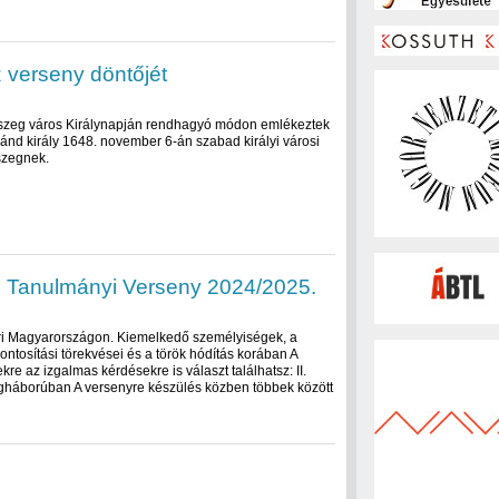
 verseny döntőjét
szeg város Királynapján rendhagyó módon emlékeztek
inánd király 1648. november 6-án szabad királyi városi
szegnek.
i Tanulmányi Verseny 2024/2025.
kori Magyarországon. Kiemelkedő személyiségek, a
osítási törekvései és a török hódítás korában A
e az izgalmas kérdésekre is választ találhatsz: II.
ilágháborúban A versenyre készülés közben többek között