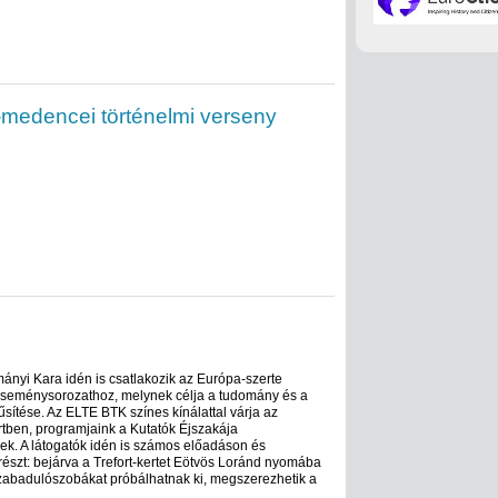
-medencei történelmi verseny
nyi Kara idén is csatlakozik az Európa-szerte
seménysorozathoz, melynek célja a tudomány és a
űsítése. Az ELTE BTK színes kínálattal várja az
rtben, programjaink a Kutatók Éjszakája
k. A látogatók idén is számos előadáson és
észt: bejárva a Trefort-kertet Eötvös Loránd nyomába
zabadulószobákat próbálhatnak ki, megszerezhetik a