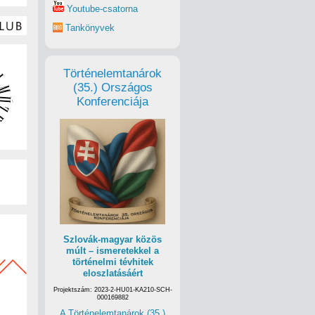
Youtube-csatorna
Tankönyvek
Történelemtanárok
(35.) Országos
Konferenciája
Szlovák-magyar közös
múlt – ismeretekkel a
történelmi tévhitek
eloszlatásáért
Projektszám: 2023-2-HU01-KA210-SCH-
000169882
A Történelemtanárok (35.)