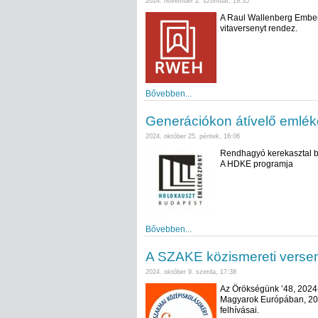
2024. november 2. szombat, 19:35
A Raul Wallenberg Embe
vitaversenyt rendez.
Bővebben...
Generációkon átívelő emlék
2024. október 25. péntek, 16:06
Rendhagyó kerekasztal be
A HDKE programja
Bővebben...
A SZAKE közismereti versen
2024. október 9. szerda, 17:38
Az Örökségünk ’48, 2024
Magyarok Európában, 202
felhívásai.