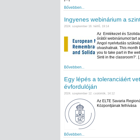
Bővebben...
Ingyenes webinárium a szint
2024. szeptember 16. hétfő, 19:14
Az Emlékezet és Szolidar
órától webináriumot tart 
Angol nyelvtudás szükség
olvashatnak. This month
you to take part in the we
Sinti in the classroom?’. 
Bővebben...
Egy lépés a toleranciáért ve
évfordulóján
2024. szeptember 12. csütörtök, 14:12
Az ELTE Savaria Regionál
Központjának felhívása
Bővebben...