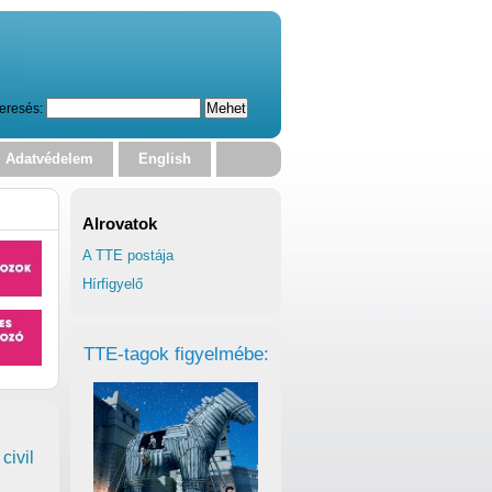
eresés:
Adatvédelem
English
Alrovatok
A TTE postája
Hírfigyelő
TTE-tagok figyelmébe:
civil