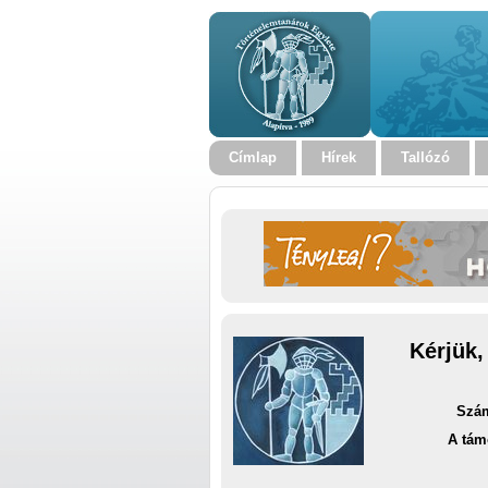
Címlap
Hírek
Tallózó
Kérjük,
Szám
A tám