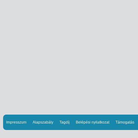
Impresszum
Alapszabály
Tagdíj
Belépési nyilatkozat
Támogatás