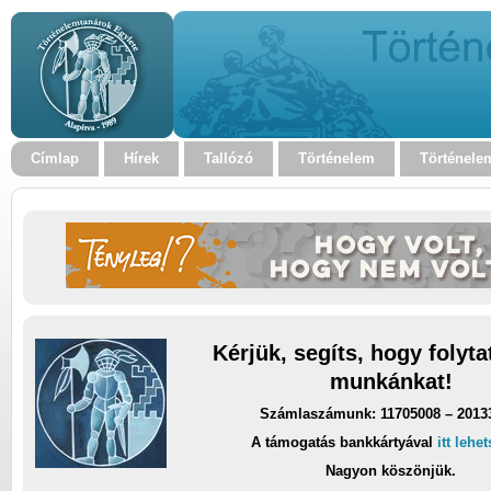
Címlap
Hírek
Tallózó
Történelem
Történele
Kérjük, segíts, hogy folyt
munkánkat!
Számlaszámunk: 11705008 – 2013
A támogatás bankkártyával
itt lehe
Nagyon köszönjük.