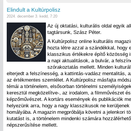
Elindult a Kultúrpolisz
2024. december 3. kedd, 7:20
Az új oktatási, kulturális oldal egyik a
tagtársunk, Szász Péter.
A Kultúrpolisz online kulturális magaz
hozta létre azzal a szándékkal, hogy 
klasszikus értékekre építő közösség i
a napi aktualitások, a bulvár, a felszí
szórakoztatás mellett. Minden kulturál
elterjedt a felszínesség, a kattintás-vadász mentalitás, a
az értékmentes szemlélet. A Kultúrpolisz másfajta módsz
témái a történelem, elsősorban történelmi személyiségek
keresztül megközelítve-, az irodalom, a filmművészet és
képzőművészet. A kortárs események és publikációk mel
helyezünk arra, hogy a nagy klasszikusok ne kerüljenek 
homályába. A magazin megpróbálja követni a jelenkori tö
kutatást is, a történelem mindenki számára hozzáférhető
népszerűsítése mellett.