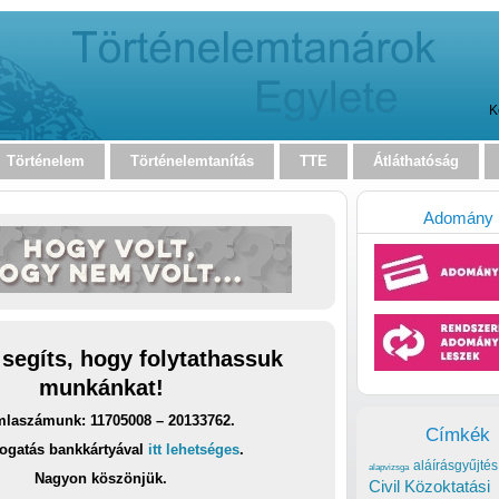
K
Történelem
Történelemtanítás
TTE
Átláthatóság
Adomány
 segíts, hogy folytathassuk
munkánkat!
laszámunk: 11705008 – 20133762.
Címkék
ogatás bankkártyával
itt lehetséges
.
aláírásgyűjtés
alapvizsga
Nagyon köszönjük.
Civil Közoktatási