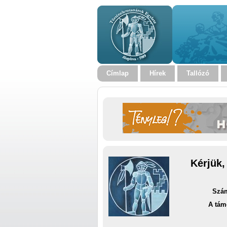
Címlap
Hírek
Tallózó
Kérjük,
Szám
A tám