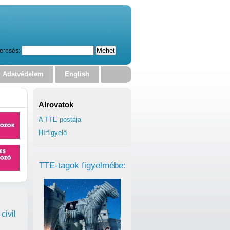
eresés:
Adatvédelem
English
Alrovatok
A TTE postája
Hírfigyelő
TTE-tagok figyelmébe:
civil