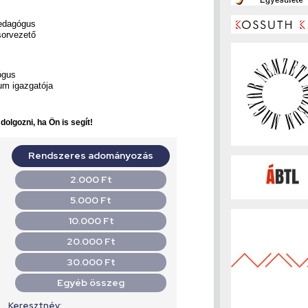
pedagógus
sorvezető
ógus
um igazgatója
olgozni, ha Ön is segít!