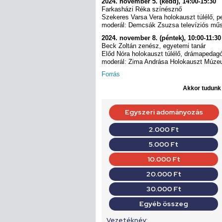
2024. november 5. (kedd), 14:00-15:30
Farkasházi Réka színésznő
Szekeres Varsa Vera holokauszt túlélő, 
moderál: Demcsák Zsuzsa televíziós mű
2024. november 8. (péntek), 10:00-11:30
Beck Zoltán zenész, egyetemi tanár
Előd Nóra holokauszt túlélő, drámapedag
moderál: Zima Andrása Holokauszt Múze
Forrás
Akkor tudunk d