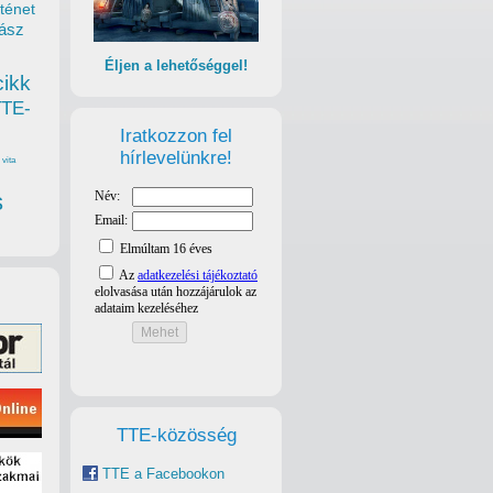
ténet
ász
Éljen a lehetőséggel!
cikk
TTE-
Iratkozzon fel
hírlevelünkre!
vita
s
TTE-közösség
TTE a Facebookon