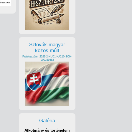
Szlovák-magyar
közös múlt
Projektszám: 2023-2-HU01-KA210-SCH-
000169882
Galéria
Alkotmány és történelem