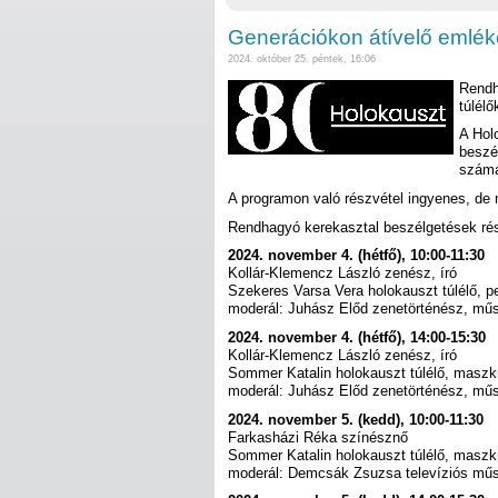
Generációkon átívelő emlék
2024. október 25. péntek, 16:06
Rendh
túlél
A Hol
beszé
számá
A programon való részvétel ingyenes, de r
Rendhagyó kerekasztal beszélgetések rés
2024. november 4. (hétfő), 10:00-11:30
Kollár-Klemencz László zenész, író
Szekeres Varsa Vera holokauszt túlélő, 
moderál: Juhász Előd zenetörténész, mű
2024. november 4. (hétfő), 14:00-15:30
Kollár-Klemencz László zenész, író
Sommer Katalin holokauszt túlélő, masz
moderál: Juhász Előd zenetörténész, mű
2024. november 5. (kedd), 10:00-11:30
Farkasházi Réka színésznő
Sommer Katalin holokauszt túlélő, masz
moderál: Demcsák Zsuzsa televíziós mű