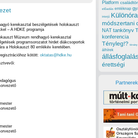
Platform
családtör
gy
emléknap
ezet
előadás
Különóra
interjú
módszertani 
agyó kerekasztal beszélgetések holokauszt
őkkel – A HDKE programja
tankönyv
NAT
konferencia
okauszt Múzeum rendhagyó kerekasztal
lgetések programsorozatot hirdet diákcsoportok
Tényleg!?
törvény
ra a Holokauszt 80 emlékév keretében.
álhírek
egisztrációhoz kötött:
oktatas@hdke.hu
állásfoglalá
ztvevői:
érettségi
pedagógus
Partnerek
sorvezető
kmester
sorvezető
kmester
sorvezető