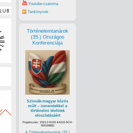
Youtube-csatorna
Tankönyvek
Történelemtanárok
(35.) Országos
Konferenciája
Szlovák-magyar közös
múlt – ismeretekkel a
történelmi tévhitek
eloszlatásáért
Projektszám: 2023-2-HU01-KA210-SCH-
000169882
A Történelemtanárok (35.)