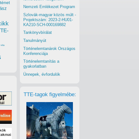
ténet
Nemzeti Emlékezet Program
ász
Szlovák-magyar közös múlt -
Projektszám: 2023-2-HU01-
cikk
KA210-SCH-000169882
TTE-
Tankönyvbírálat
Tanulmányút
vita
Történelemtanárok Országos
Konferenciája
s
Történelemtanítás a
gyakorlatban
Ünnepek, évfordulók
TTE-tagok figyelmébe: