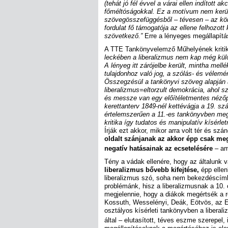
(tehát jó fél évvel a várai ellen indított a
főméltóságokkal. Ez a motívum nem kerül
szövegösszefüggésből – tévesen – az körv
fordulat fő támogatója az ellene felhozot
szövetkező.”
Erre a lényeges megállapítá
A TTE Tankönyvelemző Műhelyének kritiká
leckében a liberalizmus nem kap még külö
A lényeg itt zárójelbe került, mintha mel
tulajdonhoz való jog, a szólás- és vélem
Összegzésül a tankönyvi szöveg alapján a
liberalizmus=eltorzult demokrácia, ahol sz
és messze van egy előítéletmentes nézőp
kerettanterv 1849-nél kettévágja a 19. sz
értelemszerűen a 11.-es tankönyvben meg
kritika így tudatos és manipulatív kísérlet
Írják ezt akkor, mikor arra volt tér és sz
oldalt szánjanak az akkor épp csak m
negatív hatásainak az ecsetelésére
– am
Tény a vádak ellenére, hogy az általunk v
liberalizmus bővebb kifejtése,
épp ellen
liberalizmus szó, soha nem bekezdéscím
problémánk, hisz a liberalizmusnak a 10.
megjelennie, hogy a diákok megértsék a re
Kossuth, Wesselényi, Deák, Eötvös, az El
osztályos kísérleti tankönyvben a liberal
által – elutasított, téves eszme szerepel, 