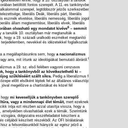
gedhetetlen lenne, hogy a 10. osztályban a tanulók
korában betöltött fontos szerepét. A 11.-es tankönyvben
alkalommal szerepel, legtöbbször jelzős szerkezetben,
lezettsége, liberális Deák, liberális párt, liberális
lis eszmék elvetése, liberális nemesség, liberális jogok,
erális állam megteremtése, liberális elvek, liberális
6
brában olvasható egy mondatot kivéve
– semmit
ogy a tanulók 10. osztályban már megtanulták a
tuk, hogy a 19. századi uralkodó eszméket megtanító
terjedelemben, nevekkel és idézetekkel foglalkoztak
ra a megállapításunkra sem, hogy
a nacionalizmus
8
agy arra, mit írtunk az ideológiákat bemutató ábráról.
ralizmus a 19. sz. első felében vagyoni cenzusos
uk, hogy a tankönyvből az következtethető ki –
jog szűkítéséért szállt síkra.
Pedig a liberalizmus fő
özepe előtt elsőként léptek fel az általános választójog
 jóval megelőzve a chartistákat és közel fél
, hogy
mi keveselljük a tankönyvben szereplő
ltúra, vagy a mindennapi élet témáit,
mert ezeknek
cikk írója ezt részben azzal utasítja vissza, hogy a
zik, amelyekben olvashatóak ezek a témák. Szerintünk
vizsgára, dolgozatra esszéfeladatot készíteni a
tés
céljából készített részekből. Az OFI bírálatának
 hisz a felsorolásunkból hiányzik az
egész
jelző a