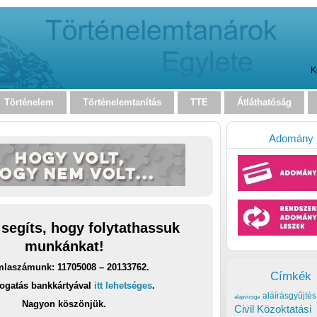
K
Történelem
Történelemtanítás
TTE
Átláthatóság
Adomány
 segíts, hogy folytathassuk
munkánkat!
laszámunk: 11705008 – 20133762.
Címkék
ogatás bankkártyával
itt lehetséges
.
aláírásgyűjtés
alapvizsga
Nagyon köszönjük.
Civil Közoktatási