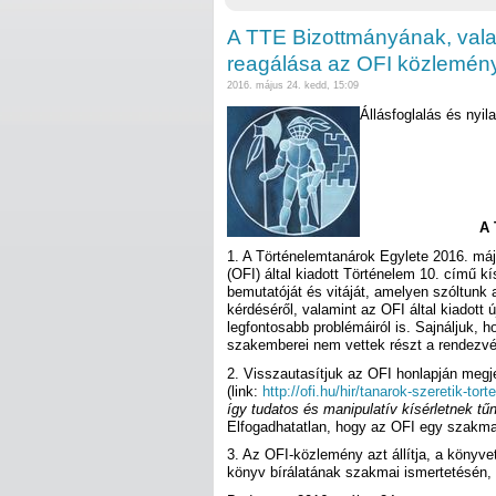
A TTE Bizottmányának, val
reagálása az OFI közlemén
2016. május 24. kedd, 15:09
Állásfoglalás és nyil
A 
1. A Történelemtanárok Egylete 2016. máju
(OFI) által kiadott Történelem 10. című k
bemutatóját és vitáját, amelyen szóltunk 
kérdéséről, valamint az OFI által kiadott 
legfontosabb problémáiról is. Sajnáljuk, ho
szakemberei nem vettek részt a rendezv
2. Visszautasítjuk az OFI honlapján megje
(link:
http://ofi.hu/hir/tanarok-szeretik-tor
így tudatos és manipulatív kísérletnek tűn
Elfogadhatatlan, hogy az OFI egy szakmai 
3. Az OFI-közlemény azt állítja, a könyve
könyv bírálatának szakmai ismertetésén, 