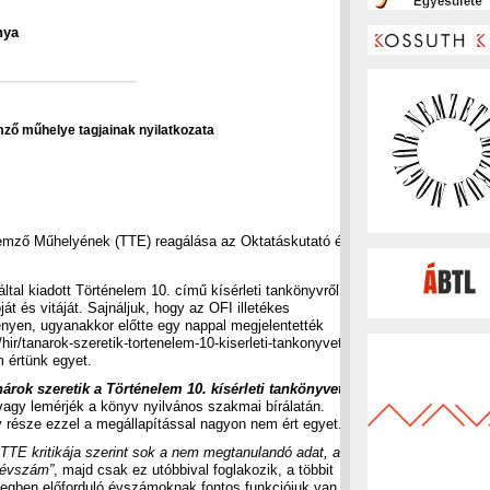
nya
ő műhelye tagjainak nyilatkozata
emző Műhelyének (TTE) reagálása az Oktatáskutató és
ltal kiadott Történelem 10. című kísérleti tankönyvről
 és vitáját. Sajnáljuk, hogy az OFI illetékes
nyen, ugyanakkor előtte egy nappal megjelentették
u/hir/tanarok-szeretik-tortenelem-10-kiserleti-tankonyvet),
 értünk egyet.
nárok szeretik a Történelem 10. kísérleti tankönyvet”
 vagy lemérjék a könyv nyilvános szakmai bírálatán.
y része ezzel a megállapítással nagyon nem ért egyet.
„TTE kritikája szerint sok a nem megtanulandó adat, a
 évszám”
, majd csak ez utóbbival foglakozik, a többit
vegben előforduló évszámoknak fontos funkciójuk van,