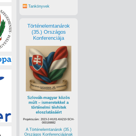
Tankönyvek
Történelemtanárok
(35.) Országos
Konferenciája
Szlovák-magyar közös
múlt – ismeretekkel a
történelmi tévhitek
eloszlatásáért
Projektszám: 2023-2-HU01-KA210-SCH-
000169882
A Történelemtanárok (35.)
Országos Konferenciájának