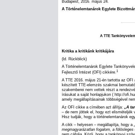
Budapest, 2016. május 24.
A Történelemtanárok Egylete Bizottmá
A TTE Tankönyvelemz
Kritika a kritikánk kritikájára
(ld. Rückblick)
A Történelemtanárok Egylete Tankönyvel
1
Fejlesztő Intézet (OFI) cikkére.
A TTE 2016. május 21-én tartotta az OFI á
készített TTE-elemzés szakmai bemutatóját
szakemberei nem vettek részt a rendezvé
írásukat a saját honlapjukon ( http://ofi.h
amely megállapításainak többségével nem
Az OFI cikke a címében azt állítja:
„A ta
– de nem jöttek el, hogy ezt elismételjék
Hisz tudják, hogy a történelemtanárok eg
A cikk – helyesen – megállapítja, hogy a
megmagyarázatlan fogalom, a fölösleges
nem cáfolja. Közli, hogy a tankönyvi szö