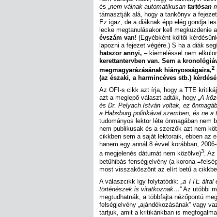
és
„nem válnak automatikusan
tartósan
m
támasztják alá, hogy a tankönyv a fejeze
Ez igaz, de a diáknak épp elég gondja l
lecke megtanulásakor kell megküzdenie
évszám van!
(Egyébként költői kérdésünk
lapozni a fejezet végére.) S ha a diák seg
hatszor annyi,
– kiemeléssel nem elkülön
kerettantervben van. Sem a kronológiáv
2
megmagyarázásának hiányosságaira,
(az északi, a harmincéves stb.) kérdésér
Az OFI-s cikk azt írja, hogy a TTE kritiká
azt a meglepő választ adták, hogy
„A köz
és Dr. Pelyach István voltak, ez önmagába
a Habsburg politikával szemben, és ne a 
tudományos lektor léte önmagában nem bi
nem publikusak és a szerzők azt nem köte
cikkben sem a saját lektoraik, ebben az e
hanem egy annál 8 évvel korábban, 2006-
3
a megjelenés dátumát nem közölve)
. Az
betűhibás fenségjelvény (a korona =felség
most visszaköszönt az elírt betű a cikkbe
A válaszcikk így folytatódik:
„a TTE által 
történészek is vitatkoznak…”
Az utóbbi mo
megtudhatnák, a többfajta nézőpontú megk
felségjelvény „ajándékozásának” vagy va
tartjuk, amit a kritikánkban is megfogal