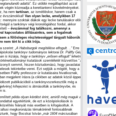
egtanulandó adattá”
. Ez utóbbi megállapítást azzal
tek végén közreadja a kerettantervi követelményeket.
esz, ha nem
tartósan
, az ismétléskor, hanem csak a
 az évszámokkal!
Van olyan lecke, amelyikben 17
: mennyire szoktak diákok egy lecke tanulásakor előre
ítségül a tankönyv végi kronológiához fordul, akkor
ített –
évszámmal fog találkozni, amennyi a
al kapcsolatos állításainkra, sem a fogalmak
sem a fölösleges részletességgel tárgyalt háborúk
e nem tért ki a cikk írója.
ja szerint:
„A Habsburgok megítélése elfogult. ..”
Erre
épiskolai tankönyv tudományos lektorai Dr. Pálffy Géza
n is kizárja, hogy e tankönyv „erősen elfogult” lehetne
történettudományi kutatások szemléletét közvetítse.”
A
zonyít semmit, hiszen köztudomású, hogy javaslatai
lesek tekintetbe venni. Ezt sejtjük a mögött, hogy a
setben Pálffy professzor úr kutatásaira hivatkoznak,
ban megjelent írásra (a cikkben az adatok közül éppen
 idézett publikációból a tankönyvszerkesztők még a
jelvény) kifejezést is átmásolták a tankönyvbe, és
n is.
említett példa olyan kérdést érint, amiről még maguk a
ndattal egyetértünk, de ezt a középiskolások is
özelítés hiányát más esetben is kifogásoltuk. A
zallusi megkoronázás témakörénél fontosabbnak
maztunk, hogy Bocskai István
„már 1604 márciusában