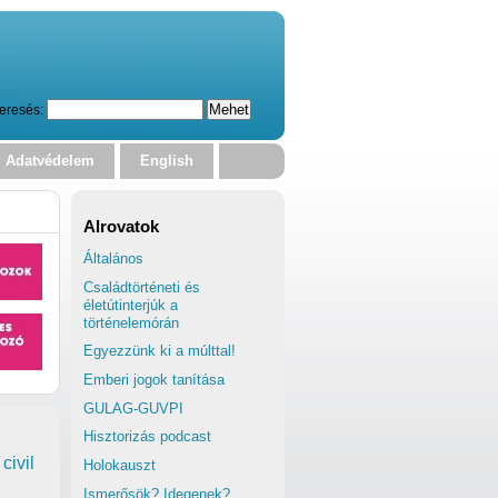
eresés:
Adatvédelem
English
Alrovatok
Általános
Családtörténeti és
életútinterjúk a
történelemórán
Egyezzünk ki a múlttal!
Emberi jogok tanítása
GULAG-GUVPI
Hisztorizás podcast
civil
Holokauszt
Ismerősök? Idegenek?