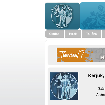
Címlap
Hírek
Tallózó
Kérjük,
Szám
A tám