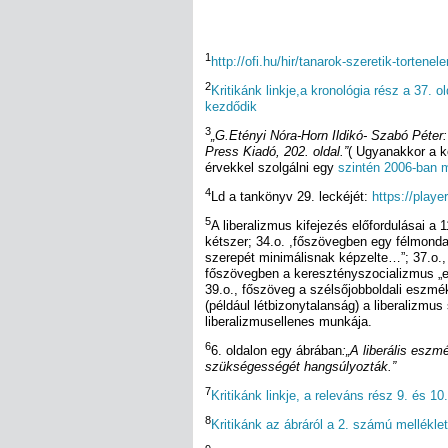
1
http://ofi.hu/hir/tanarok-szeretik-tortene
2
Kritikánk linkje,a kronológia rész a 37. 
kezdődik
3
„G.Etényi Nóra-Horn Ildikó- Szabó Péter
Press Kiadó, 202. oldal.”
( Ugyanakkor a k
érvekkel szolgálni egy
szintén 2006-ban m
4
Ld a tankönyv 29. leckéjét:
https://playe
5
A liberalizmus kifejezés előfordulásai a 
kétszer; 34.o. ,főszövegben egy félmonda
szerepét minimálisnak képzelte…”; 37.o.,
főszövegben a keresztényszocializmus „elu
39.o., főszöveg a szélsőjobboldali eszm
(például létbizonytalanság) a liberalizmus
liberalizmusellenes munkája.
6
6. oldalon egy ábrában
:„A liberális esz
szükségességét hangsúlyozták.”
7
Kritikánk linkje, a releváns rész 9. és 10
8
Kritikánk az ábráról a 2. számú melléklet