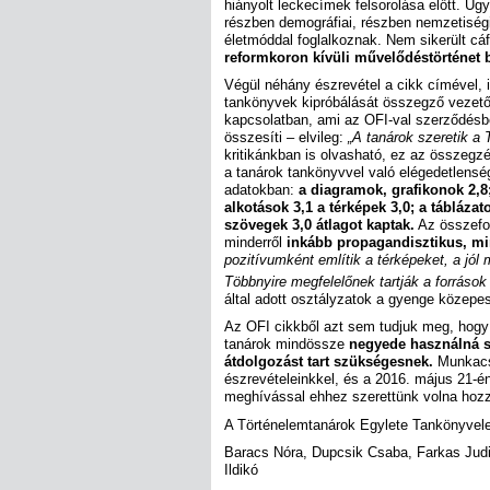
hiányolt leckecímek felsorolása előtt. Ug
részben demográfiai, részben nemzetiség
életmóddal foglalkoznak. Nem sikerült cáf
reformkoron kívüli művelődéstörténet
Végül néhány észrevétel a cikk címével, il
tankönyvek kipróbálását összegző vezető
kapcsolatban, ami az OFI-val szerződésbe
összesíti – elvileg:
„A tanárok szeretik a T
kritikánkban is olvasható, ez az összegz
a tanárok tankönyvvel való elégedetlenség
adatokban:
a diagramok, grafikonok 2,8
alkotások 3,1 a térképek 3,0; a táblázat
szövegek 3,0 átlagot kaptak.
Az összefog
minderről
inkább propagandisztikus, mi
pozitívumként említik a térképeket, a jól 
Többnyire megfelelőnek tartják a forráso
által adott osztályzatok a gyenge közepe
Az OFI cikkből azt sem tudjuk meg, hogy 
tanárok mindössze
negyede használná s
átdolgozást tart szükségesnek.
Munkacso
észrevételeinkkel, és a 2016. május 21-én
meghívással ehhez szerettünk volna hozzá
A Történelemtanárok Egylete Tankönyve
Baracs Nóra, Dupcsik Csaba, Farkas Judi
Ildikó