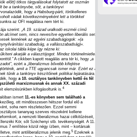
kciók előtt) titkos tárgyalásokat folytatott az oszmán
t be a tankönyvbe, sőt, a tankönyvi
onalazódik, hogy a Habsburg-párti, törökellenes
t koholt vádak következményeként lett a törökkel
sunkra az OFI reagálása nem tért ki.
ja szerint:
„A 19. század uralkodó eszméi című
n alcímet sem, nincs nevesítve egyetlen liberális sem.
lékesek lennének az egyéni szabadságjogok: »(a
énynyilvánítási szabadság, a vallásszabadság)«.
z iskolai tábla képe így nézne ki:
űkíteni akarják a választójogot. Mindez történelmietlen
onttól.”
A cikkben kapott reagálás arra tér ki, hogy
„a
ázadot”
, ezért a
„liberalizmus bővebb kifejtése
történik, amit a TTE ugyancsak ismer már. Ezért ez a
nek tűnik a tankönyv készítőinek politikai lejáratására.”
ándék, hogy
a 10. osztályos tankönyvben kettő és fél
egszülető marxizmusnak és annak XX. századi
4
it elemzésünkben kifogásoltunk is.
alóban ismert
11.-es könyvben sem található a
kezőleg, ott mindösszesen hétszer fordul elő a
ként, soha nem részletezően. Ezzel semmi
 osztályos tananyag szerves részeként kellene
formkort, a nemzeti liberalizmus hazai célkitűzéseit,
lenzéki Kör, sőt Széchenyi stb. tevékenységét. A 11.
izmus 7 említése közül négy ízben, mint – kortársak
5
illetve, mint antiliberalizmus jelenik meg.
Ezeknek a