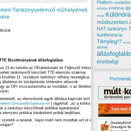
Platform
családtör
gy
emléknap
amint Tankönyvelemző műhelyének
előadás
Különóra
yére
interjú
módszertani 
tankönyv
NAT
atkozat
konferencia
Tényleg!?
törvény
álhírek
állásfoglalá
TTE Bizottmányának állásfoglalása
érettségi
s 21-én tartotta az Oktatáskutató és Fejlesztő Intézet
ísérleti tankönyvről készített TTE-elemzés szakmai
a kísérleti 11. osztályos tankönyv néhány neuralgikus
Partnerek
új általános és középiskolai történelmi atlaszok
gy az OFI visszautasította az invitálást, s az illetékes
ényen.
lentetett, az elemzésünk egyik állítása kapcsán leírt
tenelem-10-kiserleti-tankonyvet
) rágalmat:
„ez a kritika
ik a tankönyv készítőinek politikai lejáratására”
.
elemzést politikai kérdésként próbál beállítani.
t szeretik a tanárok. Vajon miért nem mondták ezt el a
vitáján?