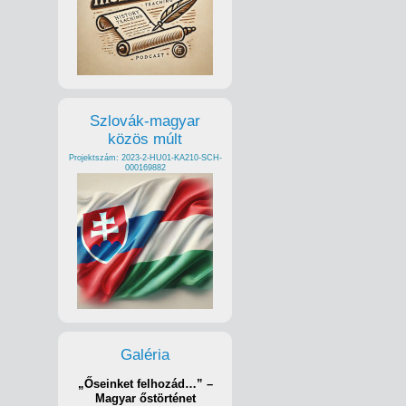
Szlovák-magyar
közös múlt
Projektszám: 2023-2-HU01-KA210-SCH-
000169882
Galéria
„Őseinket felhozád…” –
Magyar őstörténet