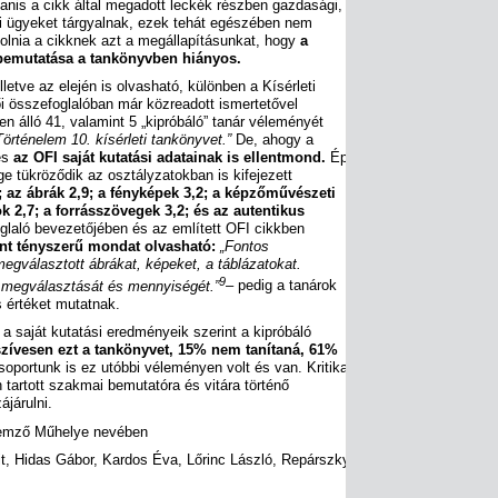
yanis a cikk által megadott leckék részben gazdasági,
i ügyeket tárgyalnak, ezek tehát egészében nem
olnia a cikknek azt a megállapításunkat, hogy
a
 bemutatása a tankönyvben hiányos.
letve az elején is olvasható, különben a Kísérleti
i összefoglalóban már közreadott ismertetővel
n álló 41, valamint 5 „kipróbáló” tanár véleményét
örténelem 10. kísérleti tankönyvet.”
De, ahogy a
és
az OFI saját kutatási adatainak is ellentmond.
Épp
e tükröződik az osztályzatokban is kifejezett
; az ábrák 2,9; a fényképek 3,2; a képzőművészeti
ok 2,7; a forrásszövegek 3,2; és az autentikus
laló bevezetőjében és az említett OFI cikkben
nt tényszerű mondat olvasható:
„Fontos
megválasztott ábrákat, képeket, a táblázatokat.
9
k megválasztását és mennyiségét.”
– pedig a tanárok
s értéket mutatnak.
a saját kutatási eredményeik szerint a kipróbáló
zívesen ezt a tankönyvet, 15% nem tanítaná, 61%
portunk is ez utóbbi véleményen volt és van. Kritikai
 tartott szakmai bemutatóra és vitára történő
járulni.
lemző Műhelye nevében
t, Hidas Gábor, Kardos Éva, Lőrinc László, Repárszky