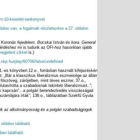
lem-10-kiserleti-tankonyvet
oldalon van, a fogalmak részletezése a 27. oldalon
: Koronás fejedelem. Bocskai István és kora. General
érdéshez mi is tudunk az OFI-hoz hasonlóan újabb
egjelent cikkel
is.)
r.nkp.hu/play/60706/false/undefined
11.-es könyvben:12.o., forrásban használt kifejezésként
t: „Bár a klasszikus liberalizmus eszmeisége az állam
 főszöveg, zárójelben, mint téves eszme; 37.o.,
tasította a szabadosnak tekintett liberalizmust..”;
ék kapcsán”…a polgári berendezkedés visszásságait
 számlájára írták”; 138.o., táblázatban Szekfű Gyula
mék az alkotmányosság és a polgári szabadságjogok
. oldalon taláható
ben található