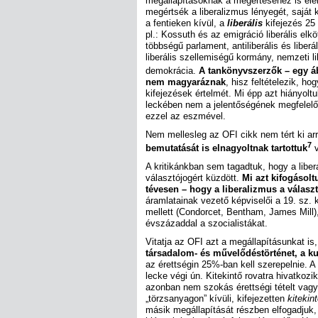
megállapításoknak a megértéséhez is elen
megértsék a liberalizmus lényegét, saját 
a fentieken kívül, a
liberális
kifejezés 25 
pl.: Kossuth és az emigráció liberális elköte
többségű parlament, antiliberális és liberá
liberális szellemiségű kormány, nemzeti lib
demokrácia.
A tankönyvszerzők – egy á
nem magyaráznak
, hisz feltételezik, h
kifejezések értelmét. Mi épp azt hiányol
leckében nem a jelentőségének megfelelő 
ezzel az eszmével.
Nem mellesleg az OFI cikk nem tért ki ar
7
bemutatását is elnagyoltnak tartottuk
v
A kritikánkban sem tagadtuk, hogy a libe
választójogért küzdött.
Mi azt kifogásolt
tévesen – hogy a liberalizmus a választó
áramlatainak vezető képviselői a 19. sz. k
mellett (Condorcet, Bentham, James Mill),
évszázaddal a szocialistákat.
Vitatja az OFI azt a megállapításunkat is
társadalom- és művelődéstörténet, a ku
az érettségin 25%-ban kell szerepelnie. A 
lecke végi ún. Kitekintő rovatra hivatko
azonban nem szokás érettségi tételt vagy 
„törzsanyagon” kívüli, kifejezetten
kitekin
másik megállapítását részben elfogadjuk,