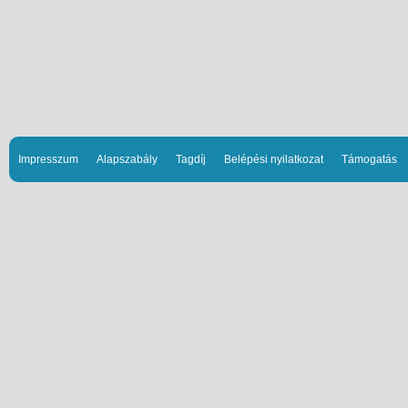
Impresszum
Alapszabály
Tagdíj
Belépési nyilatkozat
Támogatás