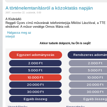
A történelemtanításról a közoktatás napján
2007. november 22. csütörtök, 0:00
A Klubrádió
Reggeli Gyors című műsorának telefoninterjúja Miklósi Lászlóval, a TTE
elnökével. A műsor vendége Ormos Mária volt.
Halgassa meg az
interjút
Akkor tudunk dolgozni, ha Ön is segít!