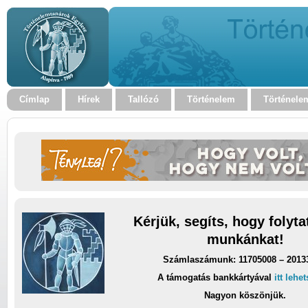
Címlap
Hírek
Tallózó
Történelem
Történele
Kérjük, segíts, hogy folyt
munkánkat!
Számlaszámunk: 11705008 – 2013
A támogatás bankkártyával
itt lehe
Nagyon köszönjük.