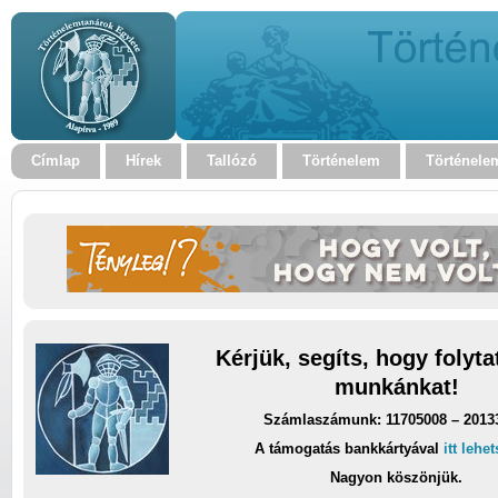
Címlap
Hírek
Tallózó
Történelem
Történele
Kérjük, segíts, hogy folyt
munkánkat!
Számlaszámunk: 11705008 – 2013
A támogatás bankkártyával
itt lehe
Nagyon köszönjük.