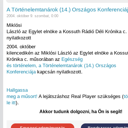
A Történelemtanárok (14.) Országos Konferenciá
2004. október 9. szombat, 0:00
Miklósi
László az Egylet elnöke a Kossuth Rádió Déli Krónika c
nyilatkozott
2004. október
kilencedikén az Miklósi László az Egylet elnöke a Kossu
Krónika c. műsorában az
Egészség
és történelem, a Történelemtanárok (14.) Országos
Konferenciája
kapcsán nyilatkozott.
Hallgassa
meg a műsort!
A lejátszáshoz Real Player szükséges (
tö
le itt
).
Akkor tudunk dolgozni, ha Ön is segít!