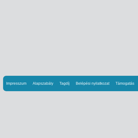
Impresszum
Alapszabály
Tagdíj
Belépési nyilatkozat
Támogatás