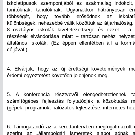
iskolatípusok szempontjából ez szakmailag indokolt
tanítóknak, tanulóknak. Ugyanakkor hátrányosan éri
többségét, hogy tovább erősödnek az iskolatí
különbségek, nehezebbé válik közöttük az átjárhatóság.
8 osztályos iskolák kivételezettsége és ezzel – a 
részének elvándorlása miatt – tartósan nehéz helyze
általános iskolák. (Ez éppen ellentétben áll a kormá
céljával.)
4. Elvárjuk, hogy az új érettségi követelmények me
érdemi egyeztetést követően jelenjenek meg.
5. A konferencia résztvevői elengedhetetlennek t
számítógépes fejlesztés folytatódjék a közoktatás m
(gépek, programok, hálózatok fejlesztése, internetes hoz
6. Támogatandó az a kerettantervben megfogalmazott 
szerint az „állampolgári ismeretek alapot adnak 