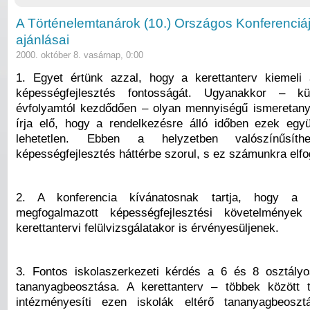
A Történelemtanárok (10.) Országos Konferenciá
ajánlásai
2000. október 8. vasárnap, 0:00
1. Egyet értünk azzal, hogy a kerettanterv kiemeli
képességfejlesztés fontosságát. Ugyanakkor – k
évfolyamtól kezdődően – olyan mennyiségű ismeretanya
írja elő, hogy a rendelkezésre álló időben ezek együt
lehetetlen. Ebben a helyzetben valószínűsít
képességfejlesztés háttérbe szorul, s ez számunkra elfo
2. A konferencia kívánatosnak tartja, hogy a ke
megfogalmazott képességfejlesztési követelménye
kerettantervi felülvizsgálatakor is érvényesüljenek.
3. Fontos iskolaszerkezeti kérdés a 6 és 8 osztály
tananyagbeosztása. A kerettanterv – többek között 
intézményesíti ezen iskolák eltérő tananyagbeoszt