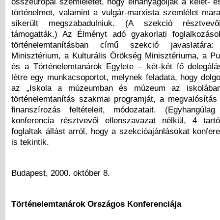
összeurópai szemléletet, hogy elhanyagolják a kelet- é
történelmet, valamint a vulgár-marxista szemlélet mar
sikerült megszabadulniuk. (A szekció résztvevő
támogatták.) Az Élményt adó gyakorlati foglalkozás
történelemtanításban című szekció javaslatára
Minisztérium, a Kulturális Örökség Minisztériuma, a P
és a Történelemtanárok Egylete – két-két fő delegál
létre egy munkacsoportot, melynek feladata, hogy dolg
az „Iskola a múzeumban és múzeum az iskolában
történelemtanítás szakmai programját, a megvalósítás 
finanszírozás feltételeit, módozatait. (Egyhangúla
konferencia résztvevői ellenszavazat nélkül, 4 tart
foglaltak állást arról, hogy a szekcióajánlásokat konfer
is tekintik.
Budapest, 2000. október 8.
Történelemtanárok Országos Konferenciája