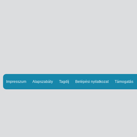
Impresszum
Alapszabály
Tagdíj
Belépési nyilatkozat
Támogatás