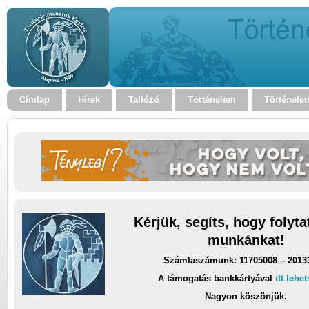
Címlap
Hírek
Tallózó
Történelem
Történele
Kérjük, segíts, hogy folyt
munkánkat!
Számlaszámunk: 11705008 – 2013
A támogatás bankkártyával
itt lehe
Nagyon köszönjük.