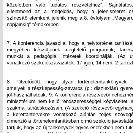
közéletben való tudatos részvételhez”. Sajnálat
ellentmond az a megoldás, hogy a jelenismeret cs
színesítő elemként jelenik meg a 8. évfolyam „Magyaro
napjainkig” témakörben.
7. A konferencia javasolja, hogy a helytörténet tanítá
megyében készüljenek megfelelő programok, tanes
munkát a pedagógiai intézetek koordinálják. (Az u
vonatkozó szekciószavazatok: 17 igen, 14 nem, 2 tartó
8. Fölvetődött, hogy olyan történelemtankönyvek i
amelyek a részképesség-zavaros (pl: diszlexiás) gyer
jól használhatóak. 9. A konferencia résztvevői nehezmé
minisztérium nem kellő rendszerességgel képviselteti 
szakmai tanácskozásain. (A szekció résztvevői egyhang
a kerettantervekre vonatkozó ajánlás teljes szöveg
dimenzió a történelemtanításban című szekció javaslatá
tartjuk, hogy az új tankönyvek egyes esetekben nem tük