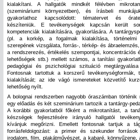
kialakítani. A hallgatók mindkét félévben mikrotan
(szemináriumi környezetben), és írásbeli munkáj
gyakorlathoz kapcsolódott: tématervet és órater
készíteniük. E tevékenységek kapcsán került so
kompetenciák kialakítására, gyakorlására. A tantárgysp
(pl. a korkép, a fogalmak kialakítása, történelmi
szerepének vizsgálata, forrás-, térkép- és ábraelemzés,
a rendszerezés, értékelés szempontjai, koncentrációs é
lehetőségek stb.) mellett számos, a tanítási gyakorla
pedagógiai és pszichológiai szituáció megtárgyalása
Fontosnak tartottuk a korszerű tevékenységformák, t
kialakítását; az ide vágó ismereteket közvetítő kur
lehetőség nyílt.
A bolognai rendszerben nagyobb óraszámban történik
egy előadás és két szeminárium tartozik a tantárgy-ped
A korábbi gyakorlatból főként a mikrotanítást, a tan
készségek fejlesztésére irányuló hallgatói tevéken
kívánjuk megőrizni. Emellett fontosnak tartjuk a tá
forrásfeldolgozást: a primer és szekunder források
irodalom, film, plakátművészet, a kabaré, könnyűzene, a