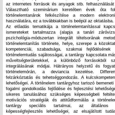
az internetes források és anyagok stb. felhasználását
Választható szeminárium keretében évek óta fo
történelemtanárok felkészítése a modern elektro
használatára, ez a továbbiakban is beépül az oktatásba.
Az előadás tematikája a történelemtanítással kapcs
ismereteket tartalmazza (alapja a tanári záróviz
pszichológia-módszertan integrált tételsorának meto
történelemtanítás története, helye, szerepe a közokta
kompetenciái, szabadsága, szakmai fejlődésének 
történelemtudás sajátosságai, a tantárgy kapcsolata má
műveltségterületekkel, a különböző forrásokból 
integrálásának módjai. Hátrányos helyzetű és fogya
történelemórán, a deviancia kezelése. Differenc
felzárkóztatás és tehetséggondozás. A kulcskompetenc
lehetőségei. A történelem tantárgyhoz tartozó bemeneti
fogalmi gondolkodás fejlődése és fejlesztési lehetőség
sikeres tanulásához szükséges képességbeli feltéte
motivációs stratégiák és attitűdformálás a történel
tantárgy speciális tartalmai, az általános 
képességfejlesztés lehetőségei, az elsajátított tud