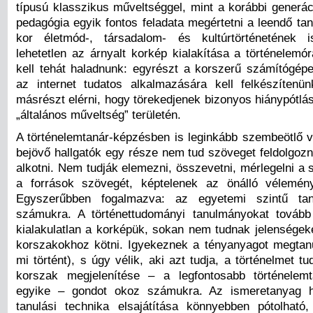
típusú klasszikus műveltséggel, mint a korábbi generác
pedagógia egyik fontos feladata megértetni a leendő ta
kor életmód-, társadalom- és kultúrtörténetének i
lehetetlen az árnyalt korkép kialakítása a történelemó
kell tehát haladnunk: egyrészt a korszerű számítógép
az internet tudatos alkalmazására kell felkészítenünk
másrészt elérni, hogy törekedjenek bizonyos hiánypótlá
„általános műveltség” területén.
A történelemtanár-képzésben is leginkább szembeötlő v
bejövő hallgatók egy része nem tud szöveget feldolgozn
alkotni. Nem tudják elemezni, összevetni, mérlegelni a
a források szövegét, képtelenek az önálló vélemény
Egyszerűbben fogalmazva: az egyetemi szintű tan
számukra. A történettudományi tanulmányokat tovább
kialakulatlan a korképük, sokan nem tudnak jelenségeke
korszakokhoz kötni. Igyekeznek a tényanyagot megtanul
mi történt), s úgy vélik, aki azt tudja, a történelmet t
korszak megjelenítése – a legfontosabb történelemt
egyike – gondot okoz számukra. Az ismeretanyag h
tanulási technika elsajátítása könnyebben pótolhat