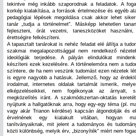
tekintve még inkább szaporodnak a feladatok. A fog
korkép kialakítása, a források értelmezése és egyéb al
pedagógiai lépések megoldása csak akkor lehet sike
tanár „tudja a történelmet”. Másképp lehetetlen tanan
fejleszteni, órát vezetni, taneszközöket használni
érettségire felkészíteni.
A tapasztalt tanárokat is nehéz feladat elé állítja a tudo
szakmai megalapozottsággal nem rendelkező nézete
ideológiák terjedése. A pályán elindulókat mindenk
készíteni ezek kezelésére. A történelemóra nem a tudo
színtere, de ha nem veszünk tudomást ezen nézetek lét
is egyre nagyobb a hatásuk. Jellemző, hogy az érdek
irodalmat, internetes oldalak tartalmát ismerik, mel
elképzeléseikkel, nem fogékonyak az árnyalt, s
megközelítés iránt. A szakmódszertan-oktatás kereté
nyújtunk a hallgatóknak arra, hogy egy-egy téma (pl. m
vagy akár Trianon kérdése) kapcsán átgondolják és e
érvelnének egy kialakult vitában, hogyan ma
tanítványaiknak, mit jelent a tudományos és tudomány
közti különbség, melyik érv, „bizonyíték” miért nem fogad