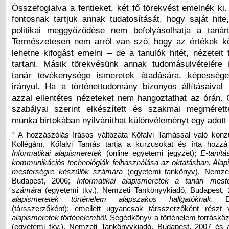
Összefoglalva a fentieket, két fő törekvést emelnék ki
fontosnak tartjuk annak tudatosítását, hogy saját hite
politikai meggyőződése nem befolyásolhatja a tanár
Természetesen nem arról van szó, hogy az értékek kö
lehetne kifogást emelni – de a tanulók hitét, nézeteit t
tartani. Másik törekvésünk annak tudomásulvételére 
tanár tevékenysége ismeretek átadására, képességek
irányul. Ha a történettudomány bizonyos állításaival
azzal ellentétes nézeteket nem hangoztathat az órán
szabályai szerint elkészített és szakmai megmérette
munka birtokában nyilváníthat különvéleményt egy adott 
*
A hozzászólás írásos változata Kőfalvi Tamással való konzul
Kollégám, Kőfalvi Tamás tartja a kurzusokat és írta hozzá
Informatikai alapismeretek
(online egyetemi jegyzet);
E-tanítá
kommunikációs technológiák felhasználása az oktatásban. Alapi
mesterségre készülők számára
(egyetemi tankönyv). Nemzet
Budapest, 2006;
Informatikai alapismeretek a tanári mest
számára
(egyetemi tkv.). Nemzeti Tankönyvkiadó, Budapest,
alapismeretek történelem alapszakos hallgatóknak.
De
(társszerzőként); emellett ugyancsak társszerzőként részt
alapismeretek történelemből.
Segédkönyv a történelem forrásköz
(egyetemi tkv.). Nemzeti Tankönyvkiadó, Budapest, 2007 és