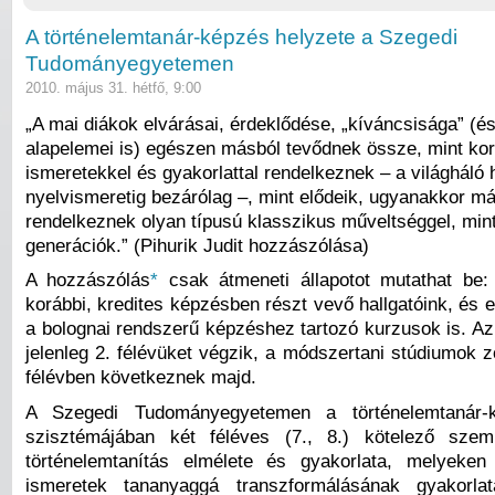
A történelemtanár-képzés helyzete a Szegedi
Tudományegyetemen
2010. május 31. hétfő, 9:00
„A mai diákok elvárásai, érdeklődése, „kíváncsisága” (
alapelemei is) egészen másból tevődnek össze, mint ko
ismeretekkel és gyakorlattal rendelkeznek – a világháló 
nyelvismeretig bezárólag –, mint elődeik, ugyanakkor m
rendelkeznek olyan típusú klasszikus műveltséggel, mint
generációk.” (Pihurik Judit hozzászólása)
A hozzászólás
*
csak átmeneti állapotot mutathat be
korábbi, kredites képzésben részt vevő hallgatóink, és e
a bolognai rendszerű képzéshez tartozó kurzusok is. Az
jelenleg 2. félévüket végzik, a módszertani stúdiumok 
félévben következnek majd.
A Szegedi Tudományegyetemen a történelemtanár-k
szisztémájában két féléves (7., 8.) kötelező szem
történelemtanítás elmélete és gyakorlata, melyeken
ismeretek tananyaggá transzformálásának gyakorlat