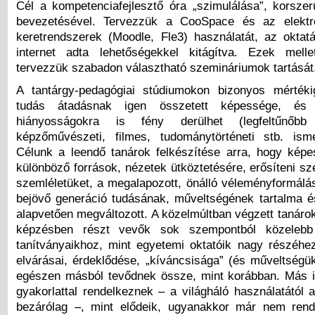
Cél a kompetenciafejlesztő óra „szimulálása”, korsz
bevezetésével. Tervezzük a CooSpace és az elektro
keretrendszerek (Moodle, Fle3) használatát, az oktatá
internet adta lehetőségekkel kitágítva. Ezek melle
tervezzük szabadon választható szemináriumok tartását
A tantárgy-pedagógiai stúdiumokon bizonyos mértéki
tudás átadásnak igen összetett képessége, és 
hiányosságokra is fény derülhet (legfeltűnőbb
képzőművészeti, filmes, tudománytörténeti stb. ism
Célunk a leendő tanárok felkészítése arra, hogy kép
különböző források, nézetek ütköztetésére, erősíteni sze
szemléletüket, a megalapozott, önálló véleményformálás
bejövő generáció tudásának, műveltségének tartalma é
alapvetően megváltozott. A közelmúltban végzett tanárok
képzésben részt vevők sok szempontból közelebb 
tanítványaikhoz, mint egyetemi oktatóik nagy részéhe
elvárásai, érdeklődése, „kíváncsisága” (és műveltségük
egészen másból tevődnek össze, mint korábban. Más 
gyakorlattal rendelkeznek – a világháló használatától 
bezárólag –, mint elődeik, ugyanakkor már nem rend