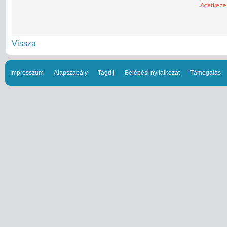
Vissza
Impresszum
Alapszabály
Tagdíj
Belépési nyilatkozat
Támogatás