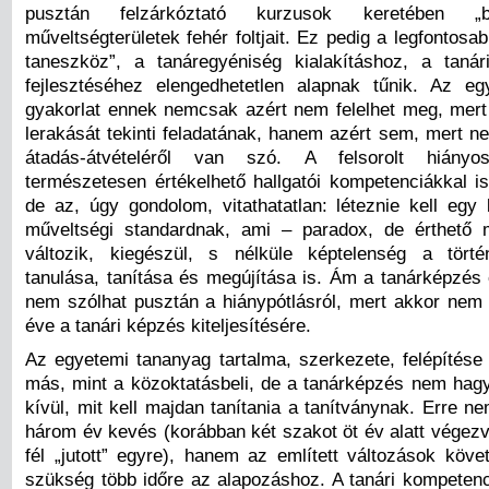
pusztán felzárkóztató kurzusok keretében „b
műveltségterületek fehér foltjait. Ez pedig a legfontosab
taneszköz”, a tanáregyéniség kialakításhoz, a taná
fejlesztéséhez elengedhetetlen alapnak tűnik. Az eg
gyakorlat ennek nemcsak azért nem felelhet meg, mer
lerakását tekinti feladatának, hanem azért sem, mert n
átadás-átvételéről van szó. A felsorolt hiányos
természetesen értékelhető hallgatói kompetenciákkal i
de az, úgy gondolom, vitathatatlan: léteznie kell egy 
műveltségi standardnak, ami – paradox, de érthető 
változik, kiegészül, s nélküle képtelenség a törté
tanulása, tanítása és megújítása is. Ám a tanárképzés
nem szólhat pusztán a hiánypótlásról, mert akkor nem
éve a tanári képzés kiteljesítésére.
Az egyetemi tananyag tartalma, szerkezete, felépítése
más, mint a közoktatásbeli, de a tanárképzés nem hagy
kívül, mit kell majdan tanítania a tanítványnak. Erre 
három év kevés (korábban két szakot öt év alatt végezv
fél „jutott” egyre), hanem az említett változások köve
szükség több időre az alapozáshoz. A tanári kompetenci