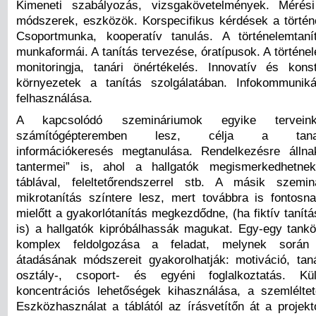
Kimeneti szabályozás, vizsgakövetelmények. Mérési
módszerek, eszközök. Korspecifikus kérdések a történ
Csoportmunka, kooperatív tanulás. A történelemtaní
munkaformái. A tanítás tervezése, óratípusok. A történ
monitoringja, tanári önértékelés. Innovatív és konst
környezetek a tanítás szolgálatában. Infokommunik
felhasználása.
A kapcsolódó szemináriumok egyike tervei
számítógépteremben lesz, célja a tananya
információkeresés megtanulása. Rendelkezésre álln
tantermei” is, ahol a hallgatók megismerkedhetnek
táblával, feleltetőrendszerrel stb. A másik szemi
mikrotanítás színtere lesz, mert továbbra is fontosna
mielőtt a gyakorlótanítás megkezdődne, (ha fiktív tanít
is) a hallgatók kipróbálhassák magukat. Egy-egy tank
komplex feldolgozása a feladat, melynek során
átadásának módszereit gyakorolhatják: motiváció, tan
osztály-, csoport- és egyéni foglalkoztatás. K
koncentrációs lehetőségek kihasználása, a szemléltet
Eszközhasználat a táblától az írásvetítőn át a projekto