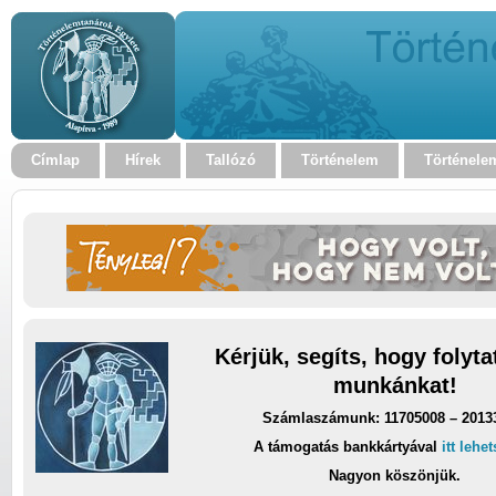
Címlap
Hírek
Tallózó
Történelem
Történele
Kérjük, segíts, hogy folyt
munkánkat!
Számlaszámunk: 11705008 – 2013
A támogatás bankkártyával
itt lehe
Nagyon köszönjük.