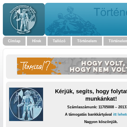
Címlap
Hírek
Tallózó
Történelem
Történele
Kérjük, segíts, hogy folyt
munkánkat!
Számlaszámunk: 11705008 – 2013
A támogatás bankkártyával
itt lehe
Nagyon köszönjük.