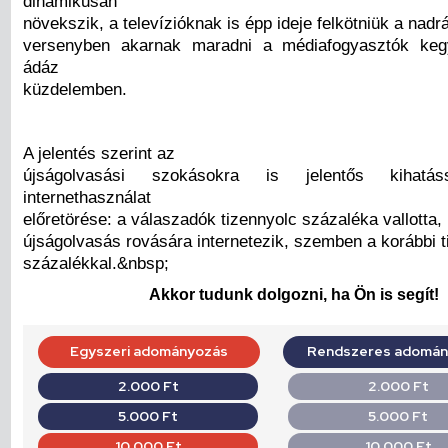
dinamikusan
növekszik, a televízióknak is épp ideje felkötniük a nadrá
versenyben akarnak maradni a médiafogyasztók kegye
ádáz
küzdelemben.
A jelentés szerint az
újságolvasási szokásokra is jelentős kihat
internethasználat
előretörése: a válaszadók tizennyolc százaléka vallotta,
újságolvasás rovására internetezik, szemben a korábbi 
százalékkal.&nbsp;
Akkor tudunk dolgozni, ha Ön is segít!