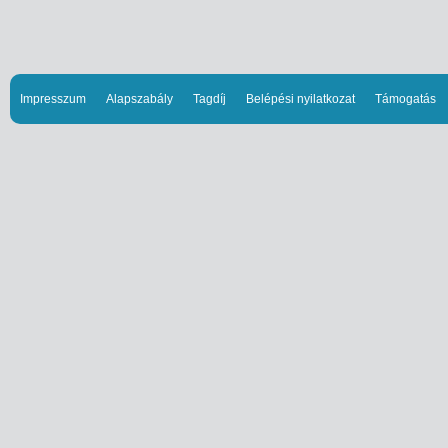
Impresszum
Alapszabály
Tagdíj
Belépési nyilatkozat
Támogatás