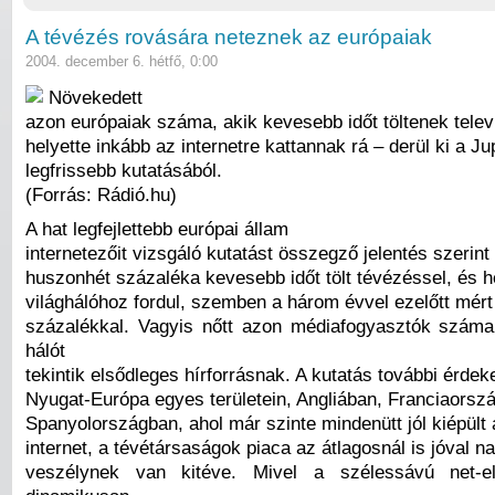
A tévézés rovására neteznek az európaiak
2004. december 6. hétfő, 0:00
Növekedett
azon európaiak száma, akik kevesebb időt töltenek telev
helyette inkább az internetre kattannak rá – derül ki a J
legfrissebb kutatásából.
(Forrás: Rádió.hu)
A hat legfejlettebb európai állam
internetezőit vizsgáló kutatást összegző jelentés szerin
huszonhét százaléka kevesebb időt tölt tévézéssel, és h
világhálóhoz fordul, szemben a három évvel ezelőtt mért
százalékkal. Vagyis nőtt azon médiafogyasztók száma
hálót
tekintik elsődleges hírforrásnak. A kutatás további érde
Nyugat-Európa egyes területein, Angliában, Franciaorsz
Spanyolországban, ahol már szinte mindenütt jól kiépült
internet, a tévétársaságok piaca az átlagosnál is jóval 
veszélynek van kitéve. Mivel a szélessávú net-e