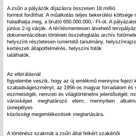
A zsűri a pályázók díjazásra összesen 18 millió
forintot fordíthat. A műalkotás teljes bekerülési költsége
haladhatja meg, a bruttó 650.000.000,- Ft-ot. A pályázato
június 2-ig várják. A térítésmentesen átvehető tervpályáz
dokumentációban történeti összefoglalás archív fotómellé
helyszínt részletesen ismertető tanulmány, helyszínrajz
kertészeti állapotfelmérés, helyszíni fotók
találhatók.
Az elbírálásnál
figyelembe veszik, hogy az új emlékmű mennyire fejezi k
szabadságeszményt, az 1956-os magyar forradalom és
eszmeiségét, nemzeti és világtörténelmi jelentőségét; m
városképet meghatározó elem; mennyiben alkal
ünnepélyes
közösségi megemlékezések megtartására.
A történész szakmát a zsűri által felkért szakértői