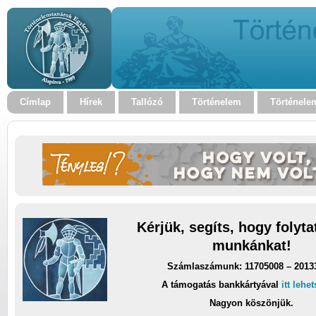
Címlap
Hírek
Tallózó
Történelem
Történele
Kérjük, segíts, hogy folyt
munkánkat!
Számlaszámunk: 11705008 – 2013
A támogatás bankkártyával
itt lehe
Nagyon köszönjük.