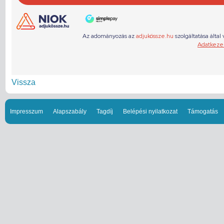
Vissza
Impresszum
Alapszabály
Tagdíj
Belépési nyilatkozat
Támogatás