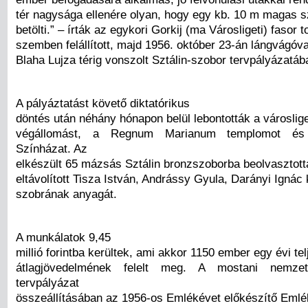
tér nagysága ellenére olyan, hogy egy kb. 10 m magas sz
betölti.” – írták az egykori Gorkij (ma Városligeti) fasor t
szemben felállított, majd 1956. október 23-án lángvágóva
Blaha Lujza térig vonszolt Sztálin-szobor tervpályázatáb
A pályáztatást követő diktatórikus
döntés után néhány hónapon belül lebontották a városlige
végállomást, a Regnum Marianum templomot és 
Színházat. Az
elkészült 65 mázsás Sztálin bronzszoborba beolvasztott
eltávolított Tisza István, Andrássy Gyula, Darányi Ignác 
szobrának anyagát.
A munkálatok 9,45
millió forintba kerültek, ami akkor 1150 ember egy évi tel
átlagjövedelmének felelt meg. A mostani nemzet
tervpályázat
összeállításában az 1956-os Emlékévet előkészítő Emlé