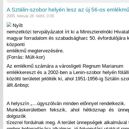
A Sztálin-szobor helyén lesz az új 56-os emlékm
2005. február 28. hétfő, 0:00
Nyílt
nemzetközi tervpályázatot írt ki a Miniszterelnöki Hivata
magyar forradalom és szabadságharc 50. évfordulójára k
központi
emlékmű megtervezésére.
(Forrás: Múlt-kor)
Az emlékmű számára a városligeti Regnum Marianum
emlékkereszt és a 2002-ben a Lenin-szobor helyén fölállí
közötti területet jelölték ki, ahol 1951-1956-ig Sztálin sz
állt.&nbsp;
A helyszín „…úgyszólván minden előnnyel rendelkezik.
Munkáskerületben fekszik, ahol hétköznap és ünn
dolgozók
tízezrei fordulnak meg. A terület ünnepségek alkalmával
ember befogadására alkalmas, jó felvonulási utakkal ren