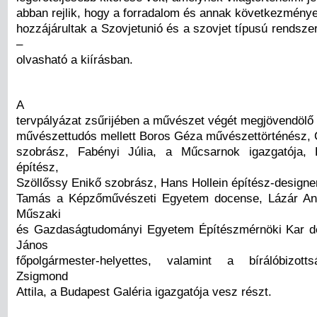
abban rejlik, hogy a forradalom és annak következmény
hozzájárultak a Szovjetunió és a szovjet típusú rendsz
–
olvasható a kiírásban.
A
tervpályázat zsűrijében a művészet végét megjövendölő
művészettudós mellett Boros Géza művészettörténész, C
szobrász, Fabényi Júlia, a Műcsarnok igazgatója, 
építész,
Szöllőssy Enikő szobrász, Hans Hollein építész-designe
Tamás a Képzőművészeti Egyetem docense, Lázár Ant
Műszaki
és Gazdaságtudományi Egyetem Építészmérnöki Kar dé
János
főpolgármester-helyettes, valamint a bírálóbizott
Zsigmond
Attila, a Budapest Galéria igazgatója vesz részt.