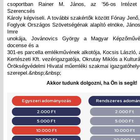
csoportban Rainer M. János, az ’56-os Intézet 
Szerencsés
Károly képviseli. A további szakértők között Fónay Jenő, 
Foglyok Országos Szövetségénak alapító elnöke, János
Imre
unokája, Jovánovics György a Magyar Képzőművé
docense és a
301-es parcella emlékművének alkotója, Kocsis László, 
Kertészeti Kft. vezérigazgatója, Okrutay Miklós a Kulturá
Örökségvédelmi Hivatal műemléki szakmai igazgatóhely
szerepel.&nbsp;&nbsp;
Akkor tudunk dolgozni, ha Ön is segít!