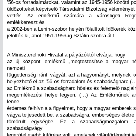
’56-os forradalmárokat, valamint az 1945-1956 közötti pol
üldözötteket képviselő Társadalmi Bizottság véleményét 
vették. Az emlékmű számára a városligeti Re
emlékkereszt és
a 2002-ben a Lenin-szobor helyén fölállított Időkerék közö
jelölték ki, ahol 1951-1956-ig Sztálin szobra állt.
A Miniszterelnöki Hivatal a pályázóktól elvárja, hogy
az új központi emlékmű „megtestesítse a magyar n
nemzeti
függetlenség iránti vágyát, azt a hagyományt, melynek 
helyezhető el az ’56-os forradalom és szabadságharc (
az Emlékmű a szabadságharc hősies és felemelő napjai
megemlékezési helye legyen. (…) Az Emlékműnek ar
lenne
érdemes felhívnia a figyelmet, hogy a magyar emberek 
vágya teljesedett be, a szabadságra, emberséges életr
tömörült egységbe. Ez a szabadságmozgalom a 
szabadságvágy
legerőteljesebb kitörése volt, amelynek világtörténelmi j