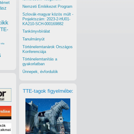
ténet
Nemzeti Emlékezet Program
ász
Szlovák-magyar közös múlt -
Projektszám: 2023-2-HU01-
cikk
KA210-SCH-000169882
TTE-
Tankönyvbírálat
Tanulmányút
vita
Történelemtanárok Országos
Konferenciája
s
Történelemtanítás a
gyakorlatban
Ünnepek, évfordulók
TTE-tagok figyelmébe: