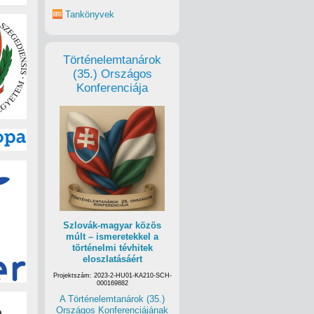
Tankönyvek
Történelemtanárok
(35.) Országos
Konferenciája
Szlovák-magyar közös
múlt – ismeretekkel a
történelmi tévhitek
eloszlatásáért
Projektszám: 2023-2-HU01-KA210-SCH-
000169882
A Történelemtanárok (35.)
Országos Konferenciájának