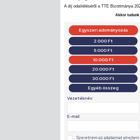
A díj odaítéléséről a TTE Bizottmánya 202
Akkor tudunk d