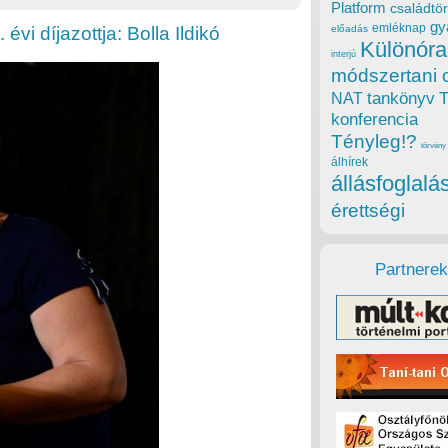
Platform
családtör
gy
emléknap
vi díjazottja: Bolla Ildikó
előadás
Különóra
interjú
módszertani 
tankönyv
NAT
konferencia
Tényleg!?
törvény
álhírek
állásfoglalá
érettségi
Partnerek