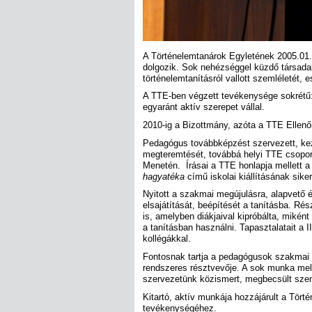
A Történelemtanárok Egyletének 2005.01.0
dolgozik. Sok nehézséggel küzdő társadal
történelemtanításról vallott szemléletét, 
A TTE-ben végzett tevékenysége sokrétű
egyaránt aktív szerepet vállal.
2010-ig a Bizottmány, azóta a TTE Ellenő
Pedagógus továbbképzést szervezett, ke
megteremtését, továbbá helyi TTE csoport 
Menetén. Írásai a TTE honlapja mellett 
hagyatéka
című iskolai kiállításának sike
Nyitott a szakmai megújulásra, alapvető 
elsajátítását, beépítését a tanításba. Ré
is, amelyben diákjaival kipróbálta, mikén
a tanításban használni. Tapasztalatait a 
kollégákkal.
Fontosnak tartja a pedagógusok szakmai ta
rendszeres résztvevője. A sok munka mel
szervezetünk közismert, megbecsült sze
Kitartó, aktív munkája hozzájárult a Tör
tevékenységéhez.