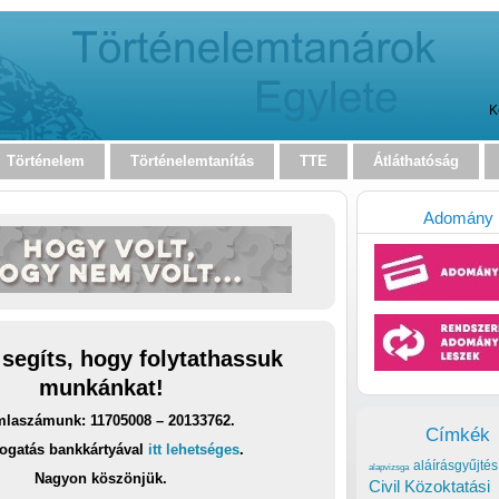
K
Történelem
Történelemtanítás
TTE
Átláthatóság
Adomány
 segíts, hogy folytathassuk
munkánkat!
laszámunk: 11705008 – 20133762.
Címkék
ogatás bankkártyával
itt lehetséges
.
aláírásgyűjtés
alapvizsga
Nagyon köszönjük.
Civil Közoktatási