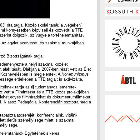
3. óta tagja. Középiskolai tanár, a „végeken”
mi környezetben képviseli és közvetíti a TTE
eszerint dolgozik, szívügye a történelemtanítás.
: az egylet szervezeti és szakmai munkájában
rző Bizottságának tagja.
zdeményezte a helyi szakmai közélet
alakítását. Diákjaival 2007-ben részt vett az Élet
a Köznevelésben is megjelentek. A
Kommunizmus
ressége érdekében a TTE tagjait is aktivizálta.
értéknek tartja az új tudományos ismeretek
szt vett a Filmintézet és a TTE közös projektjében
t lehet egyes filmhíradókat és dokumentumfilmeket
III. Klassz Pedagógiai Konferencián osztotta meg a
pasztalatcseréjét, konferenciáink, vitáink
lett derűs személyisége miatt is szakmai
mélyisége.
ténelemtanárok Egyletének sikeres