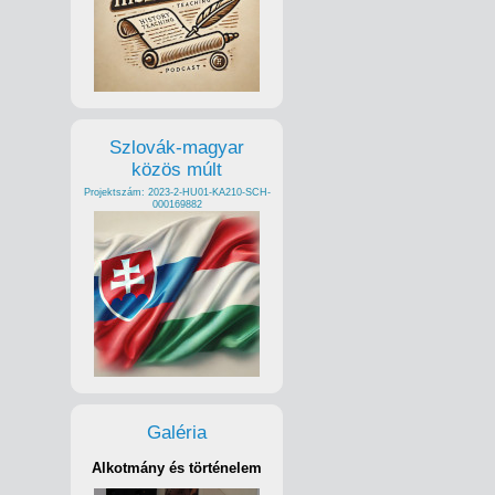
Szlovák-magyar
közös múlt
Projektszám: 2023-2-HU01-KA210-SCH-
000169882
Galéria
Alkotmány és történelem