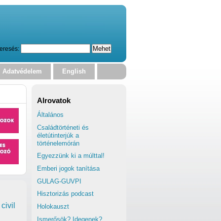
eresés:
Adatvédelem
English
Alrovatok
Általános
Családtörténeti és
életútinterjúk a
történelemórán
Egyezzünk ki a múlttal!
Emberi jogok tanítása
GULAG-GUVPI
Hisztorizás podcast
civil
Holokauszt
Ismerősök? Idegenek?