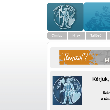
Címlap
Hírek
Tallózó
Kérjük,
Szám
A tám