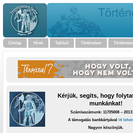
Címlap
Hírek
Tallózó
Történelem
Történele
Kérjük, segíts, hogy folyt
munkánkat!
Számlaszámunk: 11705008 – 2013
A támogatás bankkártyával
itt lehe
Nagyon köszönjük.