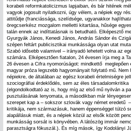
korabeli reformkatolicizmus lapjaiban, és bár hitének m
vagyok jogosult nyilatkozni, úgy vélem, a népiek egy rész
attitűdje (franciássága, szelídsége, ugyanakkor hajlíthat
öregcserkész mozgalom melletti kitartása, hűsége egyes 
talán ennek az indíttatásnak is betudható. Elképesztő m
Gyurgyák János, Kenedi János, András Sándor és Czigán
szépen feltárt publicisztikai munkássága olyan utat muta
Szabó idősebb valamivel – irányadó lehetett volna az eg
számára. Elképesztően fiatalon, 24 évesen írja meg a Tar
26 évesen a Cifra nyomorúságot: mindkettő meglepően é
magyar próza legszebb hagyományait folytató mű. Nem 
népiekre, de általában az egész korabeli értelmiségre je
szociográfiai érdeklődés, sem az éles társadalomkritika
(elgondolkodtató az is, hogy míg az első mű nyilván a par
pusztulásának lenyomata, a másodikban már lényegese
szerepet kap a – sokszor szlovák vagy német eredetű –
kritikája, nem származásuk, hanem éppenséggel túlzó s
alapállásuk miatt, és a népiek közül az elsők között pend
munkásság sorsát is könyvében. A látószög immár nem
parasztságra fókuszál.). És míg mások, így Kodolányi J