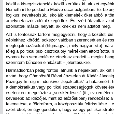
közül a kisegzisztenciák közül kerültek ki, akiket egyéb
Németh írt le például a Medve utcai polgáriban. Ez bizo
logikus: neveltetésük, iskoláik kiemelték őket abból a tö
amelynek szószólóiul szegődtek. És ezért ők voltak azok
szólhattak mások helyett, akiknek ez nem adatott meg.
Azt is fontosnak tartom megjegyezni, hogy a közéleti di
népiekhez kötődő, sokszor valóban szerencsétlen és ro
megfogalmazásokat (hígmagyar, mélymagyar, stb) mára a
főleg a politikai publicisztika oly mértékben eltorzította,
nyomokban sem emlékeztetnek az eredeti – megint han
szerintem bűnösen elhibázott – jelentésükre.
Harmadsorban pedig fontos látnunk a népiekben, akiket 
a vád, hogy Gömböstől Révai Józsefen át Kádár Jánosi
Pozsgay Imréig mindenkivel „lepaktáltak” a hatalomért, 
a demokratikus vagy politikai szabadságjogok követelés
esetenként megelőzte a „sorskérdések” (itt, ez remélem é
kevesebb az idézőjel, mint az előzőekben) rendezése: a
felemelése, a földreform, a középosztály felfrissítése. Leh
ezért őket, én úgy gondolom, hogy ez egy politikai stratég