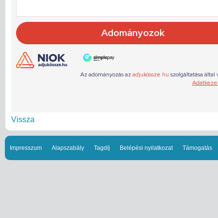
Vissza
Impresszum
Alapszabály
Tagdíj
Belépési nyilatkozat
Támogatás