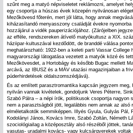
szűnt meg a matyó népviseletet reklámozni, amelyet hely
egy csoportja a húszas évek közepén nyilvánosan eléget
Mezőkövesd főterén, mert jól látta, hogy annak megvásá
kiházasítandó menyasszony családját évekre nyomorba 
hozzájárul a vidék pauperizációjához. (Zárójelben jegy
az efféle, rendszereken átívelő matyókultusz a XIX. sz
háziipar-kultuszával kezdődött, de branddé válása ponto
meghatározható: 1922-ben a keleti parti Vassar College h
magyarországi látogatása vezetett a matyók közé és tet
Mezőkövesdet, a Hortobágy és később Bugac mellett M
arcává, az IBUSZ és a MÁV utazási magazinjaiban a friv
púderhirdetések oldalszomszédjává).
És az említett parasztromantika kapcsán jegyzem meg, 
nyilván vannak kivételek, gondoljunk Veres Péterre, Sin
Szabó Pálra – a népi írók, politikusok csoportja nagyon 
nem a parasztságból jött, legalábbis nem annak az alsó 
elméletalkotók semmiképpen. Illyés Gyula, Gulyás Pál, 
Kodolányi János, Kovács Imre, Szabó Zoltán, Németh L
szociológiailag a középosztály alsó részéből jöttek, taná
vasutas- uradalmi kovács- vagy kulcsárgyerekek voltak