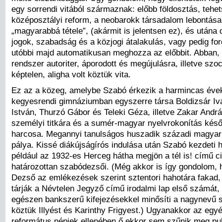
egy sorrendi vitából származnak: előbb földosztás, tehe
középosztályi reform, a neobarokk társadalom lebontása
„magyarabbá tétele”, (akármit is jelentsen ez), és utána
jogok, szabadság és a közjogi átalakulás, vagy pedig for
utóbbi majd automatikusan meghozza az előbbit. Abban,
rendszer autoriter, áporodott és megújulásra, illetve szoc
képtelen, aligha volt köztük vita.
Ez az a közeg, amelybe Szabó érkezik a harmincas évek
kegyesrendi gimnáziumban egyszerre társa Boldizsár Iv
István, Thurzó Gábor és Teleki Géza, illetve Zakar Andr
személyi titkára és a sumér-magyar nyelvrokonítás későb
harcosa. Megannyi tanulságos huszadik századi magyar 
pálya. Kissé diákújságírós indulása után Szabó kezdeti 
például az 1932-es Herceg hátha megjön a tél is! című c
határozottan szabódezsői. (Még akkor is így gondolom,
Dezső az emlékezések szerint sztentori hahotára fakad,
tárják a Névtelen Jegyző című irodalmi lap első számát
egészen bankszerű kifejezésekkel minősíti a nagynevű 
köztük Illyést és Karinthy Frigyest.) Ugyanakkor az egy
református népiek ellenében ő ekkor sem szűnik meg pub