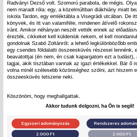
Radványi Dezső volt. Szomorú parabola, de mégis. Oly
nem maradt róla: egy, a közelmúltban diákhiány miatt bez
iskola Tardon, egy emléktábla a Visegrádi utcában. De it
könyvek, és itt van valamiféle, mindenen átívelő rokon
iránt. Amikor néhányan neszét vették ennek az előadásn
érezték, cikkeket kell küldeniük nekem, el kell mondaniu
gondolnak Szabó Zoltánról; a lehető legkülönbözőbb emb
egy csendes földalatti összeesküvés részesei lennénk, e
beavatottjai (én nem, én csak kapargatom ezt a tudást),
tagjai, akik tisztában vannak az igazi értékekkel. Bár ő i
volna minél szélesebb közönséghez szólni, azt hiszem 
összeesküvés tetszene neki.
Köszönöm, hogy meghallgattak.
Akkor tudunk dolgozni, ha Ön is segít!