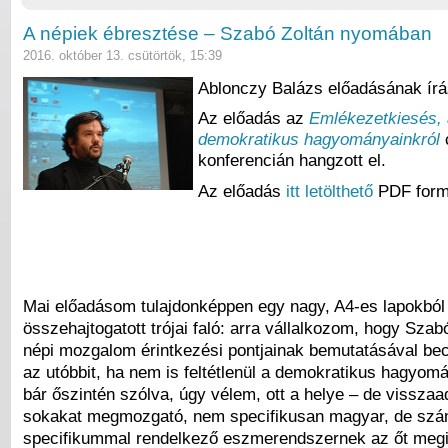
A népiek ébresztése – Szabó Zoltán nyomában
2016. október 13. csütörtök, 15:39
Ablonczy Balázs előadásának írá
Az előadás az
Emlékezetkiesés,
demokratikus hagyományainkról
konferencián hangzott el.
Az előadás
itt letölthető
PDF for
Mai előadásom tulajdonképpen egy nagy, A4-es lapokból
összehajtogatott trójai faló: arra vállalkozom, hogy Szab
népi mozgalom érintkezési pontjainak bemutatásával 
az utóbbit, ha nem is feltétlenül a demokratikus hagyom
bár őszintén szólva, úgy vélem, ott a helye – de vissza
sokakat megmozgató, nem specifikusan magyar, de szá
specifikummal rendelkező eszmerendszernek az őt megil