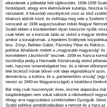
elkezdenek a jobboldal felé tájékozódni, 1938-1939 Sza
fordulópont, ahogy erre életművének kutatója, Noszkai G
rámutatott. A fokozódó veszélyérzet viszi az első zsidót
tiltakozó aláírók közé, és indíttatja meg vele a Szellem
sorozatát az 1938 augusztusában induló Magyar Nemzet
Szabó ebben a küzdelemben olyan messzire nyúlik viss
csak lehet: ez a korszak talán az utolsó a magyar törté
amikor a koraújkornak, a fejedelmi Erdélynek közpolitika
lesz. Zrínyi, Bethlen Gábor, Pázmány Péter és Rákóczi, 
politikai áthallások mellett a „magyarabb magyarság” és 
honvédelem zászlóvivői” lesznek. 1939-es francia kormá
ösztöndíja pedig a Harmadik Köztársaság utolsó pillanat
neki, hasznos ismeretségeket hoz, és a német előrenyom
felé bicikliző írónak bőven volt ideje elgondolkozni azon, 
demokrácia, a kultúra, és a „parlamentáris ország” (egy 
nevezi az 1940-es Magyarországot) a totalitásra törekv
Bár még csak huszonnyolc éves, eszmei alapozása már
tulajdonképpen nem sokat változik a rákövetkező negyv
Ahogy arra nagyszabású szintézisében Gyurgyák János i
Szabó politikai gondolkodásában a nemzet és a haza az 