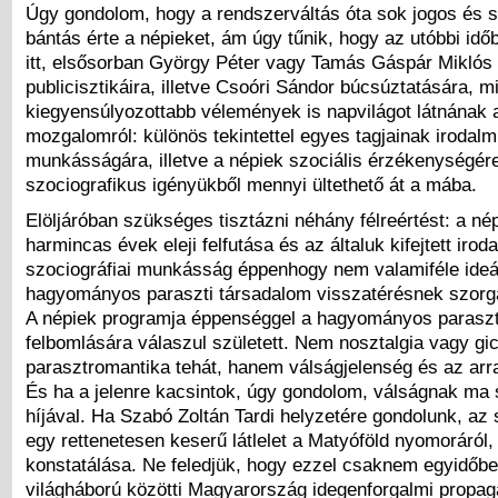
Úgy gondolom, hogy a rendszerváltás óta sok jogos és s
bántás érte a népieket, ám úgy tűnik, hogy az utóbbi idő
itt, elsősorban György Péter vagy Tamás Gáspár Miklós
publicisztikáira, illetve Csoóri Sándor búcsúztatására, m
kiegyensúlyozottabb vélemények is napvilágot látnának 
mozgalomról: különös tekintettel egyes tagjainak irodalm
munkásságára, illetve a népiek szociális érzékenységére
szociografikus igényükből mennyi ültethető át a mába.
Elöljáróban szükséges tisztázni néhány félreértést: a n
harmincas évek eleji felfutása és az általuk kifejtett iroda
szociográfiai munkásság éppenhogy nem valamiféle ideál
hagyományos paraszti társadalom visszatérésnek szorg
A népiek programja éppenséggel a hagyományos paraszt
felbomlására válaszul született. Nem nosztalgia vagy gi
parasztromantika tehát, hanem válságjelenség és az arra 
És ha a jelenre kacsintok, úgy gondolom, válságnak m
híjával. Ha Szabó Zoltán Tardi helyzetére gondolunk, az
egy rettenetesen keserű látlelet a Matyóföld nyomoráról,
konstatálása. Ne feledjük, hogy ezzel csaknem egyidőbe
világháború közötti Magyarország idegenforgalmi propa