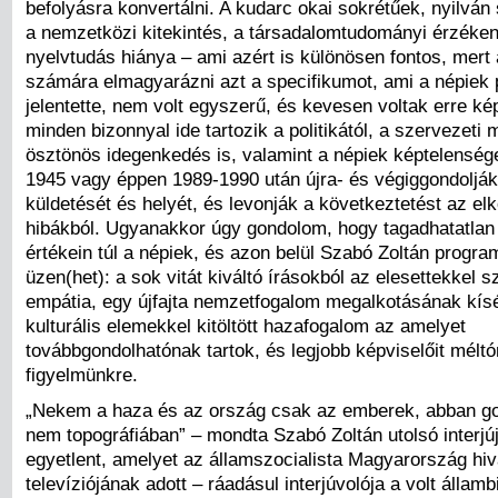
befolyásra konvertálni. A kudarc okai sokrétűek, nyilván
a nemzetközi kitekintés, a társadalomtudományi érzéke
nyelvtudás hiánya – ami azért is különösen fontos, mert 
számára elmagyarázni azt a specifikumot, ami a népiek 
jelentette, nem volt egyszerű, és kevesen voltak erre k
minden bizonnyal ide tartozik a politikától, a szervezeti 
ösztönös idegenkedés is, valamint a népiek képtelenség
1945 vagy éppen 1989-1990 után újra- és végiggondoljá
küldetését és helyét, és levonják a következtetést az elk
hibákból. Ugyanakkor úgy gondolom, hogy tagadhatatlan 
értékein túl a népiek, és azon belül Szabó Zoltán progra
üzen(het): a sok vitát kiváltó írásokból az elesettekkel 
empátia, egy újfajta nemzetfogalom megalkotásának kísé
kulturális elemekkel kitöltött hazafogalom az amelyet
továbbgondolhatónak tartok, és legjobb képviselőit mélt
figyelmünkre.
„Nekem a haza és az ország csak az emberek, abban g
nem topográfiában” – mondta Szabó Zoltán utolsó interjú
egyetlent, amelyet az államszocialista Magyarország hiv
televíziójának adott – ráadásul interjúvolója a volt államb