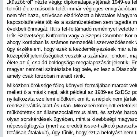
„küszöbről” nézte végig: diplomatapályájának 1949-es fe
felnőtt élete második felét immár végleges emigrációban 
nem tért haza, szívósan elzárkózott a hivatalos Magyaro
kapcsolatfelvételtől; és a száműzetésben sem tagadta 
évekbeli önmagát. Itt is fel-feltámadó reménnyel vetett
Írók Szövetsége Külföldön vagy a Szepsi Csombor Kör 
ahogy korábban is számos nemzedéki szerveződésnek vo
úgy érzékelem, hogy ezek a kezdeményezések már a h
közepétől jelentőségüket vesztik a számára: londoni, maj
élete az új család boldogsága megalapozását jelentik. Em
magyar nemzeti szintézisbe fog bele, ez lesz a Diaszpó
amely csak torzóban maradt ránk.
Miközben öröksége főleg könyvei formájában maradt vel
mellett ő a másik népi, akit például az 1989-es SzDSz pol
nyilatkozata szellemi elődként említ, a népiek nem jártak 
rendszerváltás alatt és után. Miközben kiterjedt értelmis
működtettek az államszocializmus alatt, és szívós harcot
olyan sorskérdések ügyében, mint a kisebbségi magyaro
népességfogyás (mert az eredeti issue-t alkotó paraszts
totálisan átalakult), úgy tűnik, hogy ezt a befolyást nem t