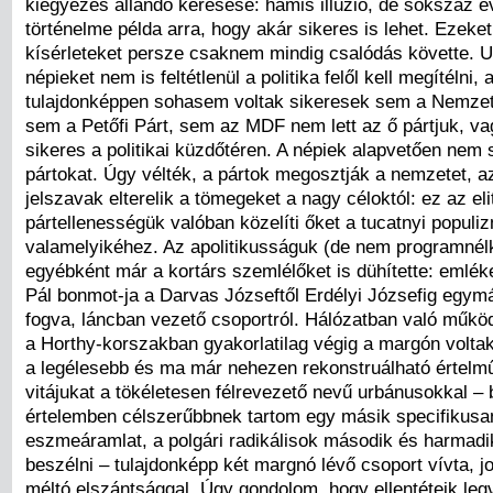
kiegyezés állandó keresése: hamis illúzió, de sokszáz 
történelme példa arra, hogy akár sikeres is lehet. Ezeke
kísérleteket persze csaknem mindig csalódás követte. 
népieket nem is feltétlenül a politika felől kell megítélni,
tulajdonképpen sohasem voltak sikeresek sem a Nemzeti
sem a Petőfi Párt, sem az MDF nem lett az ő pártjuk, va
sikeres a politikai küzdőtéren. A népiek alapvetően nem 
pártokat. Úgy vélték, a pártok megosztják a nemzetet, a
jelszavak elterelik a tömegeket a nagy céloktól: ez az eli
pártellenességük valóban közelíti őket a tucatnyi populi
valamelyikéhez. Az apolitikusságuk (de nem programnél
egyébként már a kortárs szemlélőket is dühítette: emlék
Pál bonmot-ja a Darvas Józseftől Erdélyi Józsefig egym
fogva, láncban vezető csoportról. Hálózatban való műkö
a Horthy-korszakban gyakorlatilag végig a margón voltak
a legélesebb és ma már nehezen rekonstruálható értelmű
vitájukat a tökéletesen félrevezető nevű urbánusokkal –
értelemben célszerűbbnek tartom egy másik specifikus
eszmeáramlat, a polgári radikálisok második és harmad
beszélni – tulajdonképp két margnó lévő csoport vívta, 
méltó elszántsággal. Úgy gondolom, hogy ellentéteik le