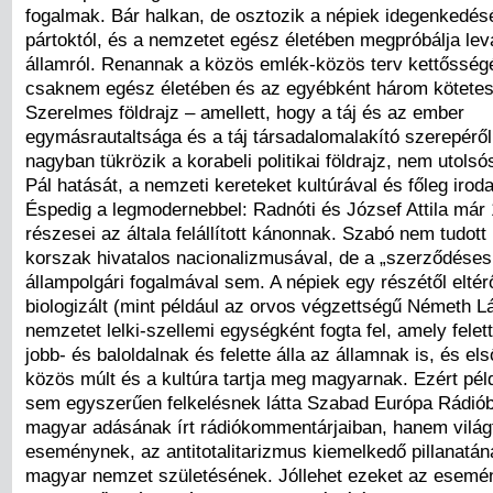
fogalmak. Bár halkan, de osztozik a népiek idegenkedésé
pártoktól, és a nemzetet egész életében megpróbálja lev
államról. Renannak a közös emlék-közös terv kettősségét
csaknem egész életében és az egyébként három kötetesr
Szerelmes földrajz – amellett, hogy a táj és az ember
egymásrautaltsága és a táj társadalomalakító szerepéről 
nagyban tükrözik a korabeli politikai földrajz, nem utolsó
Pál hatását, a nemzeti kereteket kultúrával és főleg iroda
Éspedig a legmodernebbel: Radnóti és József Attila már
részesei az általa felállított kánonnak. Szabó nem tudott
korszak hivatalos nacionalizmusával, de a „szerződéses
állampolgári fogalmával sem. A népiek egy részétől elt
biologizált (mint például az orvos végzettségű Németh Lá
nemzetet lelki-szellemi egységként fogta fel, amely felett
jobb- és baloldalnak és felette álla az államnak is, és el
közös múlt és a kultúra tartja meg magyarnak. Ezért pél
sem egyszerűen felkelésnek látta Szabad Európa Rádió
magyar adásának írt rádiókommentárjaiban, hanem világ
eseménynek, az antitotalitarizmus kiemelkedő pillanatán
magyar nemzet születésének. Jóllehet ezeket az esemé