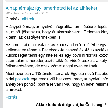
A nap témája: így ismerheted fel az álhíreket
2017. február 15. szerda, 21:11
Címkék:
álhírek
Hiánypótló magyar nyelvű infografika, ami lépésről lép
el, miből jöhetsz rá, hogy át akarnak verni. Érdemes kin
kitenni az osztálytermekben is.
Az amerikai elnökválasztás kapcsán került előtérbe egy 
kellemetlen téma: a Facebook-felhasználók 43 százalék
különbséget tenni egy hiteles és egy bóvli hírforrás közö
számtalan ismeretterjesztő cikk és videó készült, amely
felismerésében, de ezek zömét angol nyelven írták.
Most azonban a Történelemtanárok Egylete nevű Faceb
oldal
posztolt
egy rendkívül hasznos, magyar nyelvű infog
amelyben pontról pontra le van írva, hogyan lehet felism
álhíreket.
Forrás
Akkor tudunk dolgozni, ha Ön is segít!