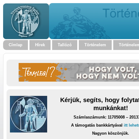
Címlap
Hírek
Tallózó
Történelem
Történele
Kérjük, segíts, hogy folyt
munkánkat!
Számlaszámunk: 11705008 – 2013
A támogatás bankkártyával
itt lehe
Nagyon köszönjük.