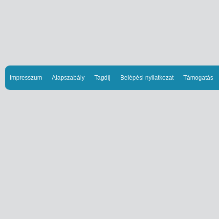
Impresszum
Alapszabály
Tagdíj
Belépési nyilatkozat
Támogatás