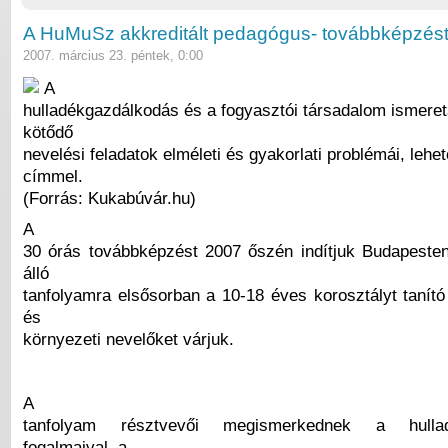
A HuMuSz akkreditált pedagógus- továbbképzést 
2007. március 23. péntek, 0:00
A
hulladékgazdálkodás és a fogyasztói társadalom ismere
kötődő
nevelési feladatok elméleti és gyakorlati problémái, lehe
címmel.
(Forrás: Kukabúvár.hu)
A
30 órás továbbképzést 2007 őszén indítjuk Budapesten
álló
tanfolyamra elsősorban a 10-18 éves korosztályt tanít
és
környezeti nevelőket várjuk.
A
tanfolyam résztvevői megismerkednek a hullad
fogalmaival, a