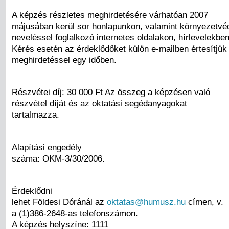
A képzés részletes meghirdetésére várhatóan 2007
májusában kerül sor honlapunkon, valamint környezetv
neveléssel foglalkozó internetes oldalakon, hírlevelekbe
Kérés esetén az érdeklődőket külön e-mailben értesítjük 
meghirdetéssel egy időben.
Részvétei díj: 30 000 Ft Az összeg a képzésen való
részvétel díját és az oktatási segédanyagokat
tartalmazza.
Alapítási engedély
száma: OKM-3/30/2006.
Érdeklődni
lehet Földesi Dóránál az
oktatas@humusz.hu
címen, v.
a (1)386-2648-as telefonszámon.
A képzés helyszíne: 1111