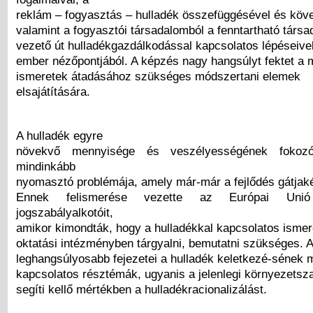
reklám – fogyasztás – hulladék összefüggésével és köv
valamint a fogyasztói társadalomból a fenntartható társa
vezető út hulladékgazdálkodással kapcsolatos lépéseive
ember nézőpontjából. A képzés nagy hangsúlyt fektet a 
ismeretek átadásához szükséges módszertani elemek
elsajátítására.
A hulladék egyre
növekvő mennyisége és veszélyességének fokozó
mindinkább
nyomasztó problémája, amely már-már a fejlődés gátjakén
Ennek felismerése vezette az Európai Un
jogszabályalkotóit,
amikor kimondták, hogy a hulladékkal kapcsolatos isme
oktatási intézményben tárgyalni, bemutatni szükséges. 
leghangsúlyosabb fejezetei a hulladék keletkezé-sének
kapcsolatos résztémák, ugyanis a jelenlegi környezets
segíti kellő mértékben a hulladékracionalizálást.