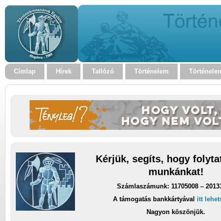
Címlap
Hírek
Tallózó
Történelem
Történele
Kérjük, segíts, hogy folyt
munkánkat!
Számlaszámunk: 11705008 – 2013
A támogatás bankkártyával
itt lehe
Nagyon köszönjük.