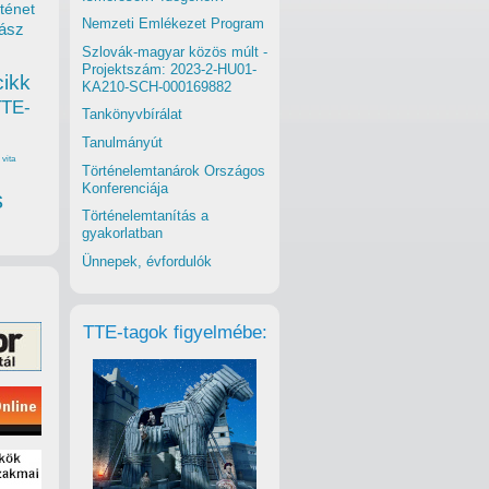
ténet
Nemzeti Emlékezet Program
ász
Szlovák-magyar közös múlt -
Projektszám: 2023-2-HU01-
cikk
KA210-SCH-000169882
TTE-
Tankönyvbírálat
Tanulmányút
vita
Történelemtanárok Országos
Konferenciája
s
Történelemtanítás a
gyakorlatban
Ünnepek, évfordulók
TTE-tagok figyelmébe: