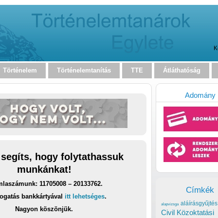
K
Történelem
Történelemtanítás
TTE
Átláthatóság
Adomány
 segíts, hogy folytathassuk
munkánkat!
laszámunk: 11705008 – 20133762.
Címkék
ogatás bankkártyával
itt lehetséges
.
aláírásgyűjtés
alapvizsga
Nagyon köszönjük.
Civil Közoktatási