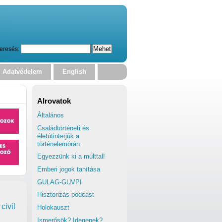
eresés:
Adatvédelem
English
Alrovatok
Általános
Családtörténeti és
életútinterjúk a
történelemórán
Egyezzünk ki a múlttal!
Emberi jogok tanítása
GULAG-GUVPI
Hisztorizás podcast
civil
Holokauszt
Ismerősök? Idegenek?