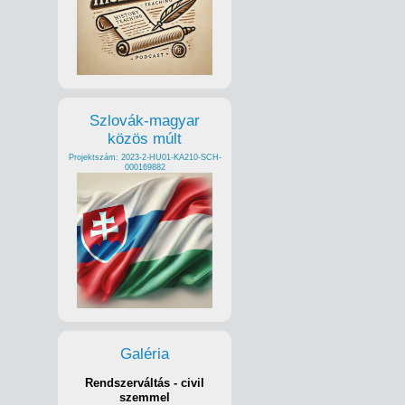
Szlovák-magyar
közös múlt
Projektszám: 2023-2-HU01-KA210-SCH-
000169882
Galéria
Rendszerváltás - civil
szemmel