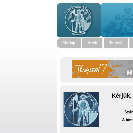
Címlap
Hírek
Tallózó
Kérjük,
Szám
A tám