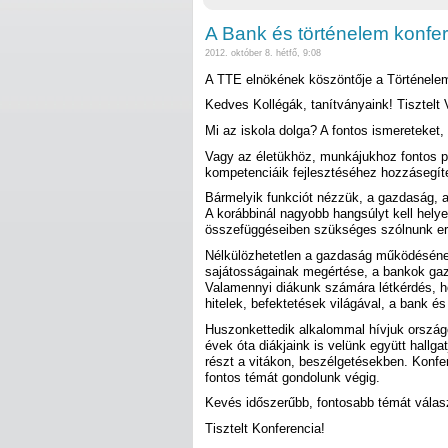
A Bank és történelem konfe
2012. október 8. hétfő, 9:08
A TTE elnökének köszöntője a Történelem
Kedves Kollégák, tanítványaink! Tisztelt
Mi az iskola dolga? A fontos ismereteke
Vagy az életükhöz, munkájukhoz fontos pr
kompetenciáik fejlesztéséhez hozzásegíte
Bármelyik funkciót nézzük, a gazdaság, a
A korábbinál nagyobb hangsúlyt kell hely
összefüggéseiben szükséges szólnunk err
Nélkülözhetetlen a gazdaság működéséne
sajátosságainak megértése, a bankok ga
Valamennyi diákunk számára létkérdés, h
hitelek, befektetések világával, a bank é
Huszonkettedik alkalommal hívjuk ország
évek óta diákjaink is velünk együtt hallg
részt a vitákon, beszélgetésekben. Konfe
fontos témát gondolunk végig.
Kevés időszerűbb, fontosabb témát válasz
Tisztelt Konferencia!