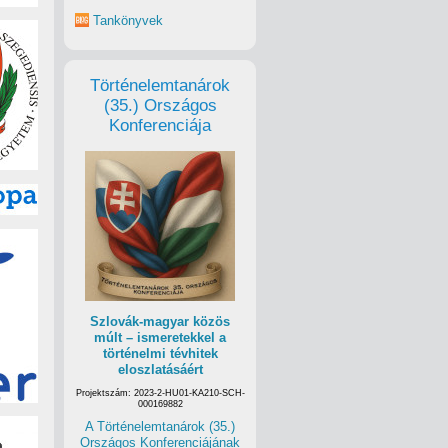
Tankönyvek
Történelemtanárok
(35.) Országos
Konferenciája
Szlovák-magyar közös
múlt – ismeretekkel a
történelmi tévhitek
eloszlatásáért
Projektszám: 2023-2-HU01-KA210-SCH-
000169882
A Történelemtanárok (35.)
Országos Konferenciájának