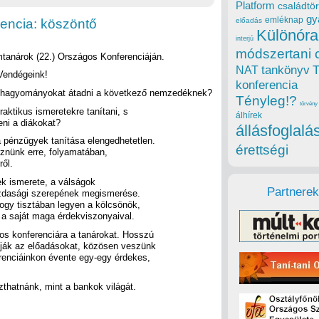
Platform
családtör
gy
emléknap
rencia: köszöntő
előadás
Különóra
interjú
módszertani 
tanárok (22.) Országos Konferenciáján.
tankönyv
NAT
 Vendégeink!
konferencia
t, hagyományokat átadni a következő nemzedéknek?
Tényleg!?
törvény
aktikus ismeretekre tanítani, s
álhírek
ni a diákokat?
állásfoglalá
 pénzügyek tanítása elengedhetetlen.
érettségi
eznünk erre, folyamatában,
ől.
k ismerete, a válságok
Partnerek
zdasági szerepének megismerése.
ogy tisztában legyen a kölcsönök,
s a saját maga érdekviszonyaival.
os konferenciára a tanárokat. Hosszú
atják az előadásokat, közösen veszünk
renciáinkon évente egy-egy érdekes,
thatnánk, mint a bankok világát.