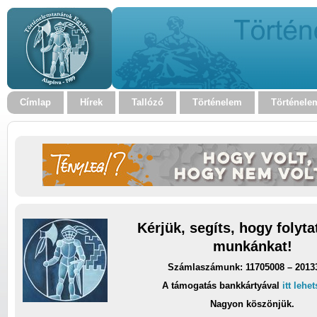
Címlap
Hírek
Tallózó
Történelem
Történele
Kérjük, segíts, hogy folyt
munkánkat!
Számlaszámunk: 11705008 – 2013
A támogatás bankkártyával
itt lehe
Nagyon köszönjük.