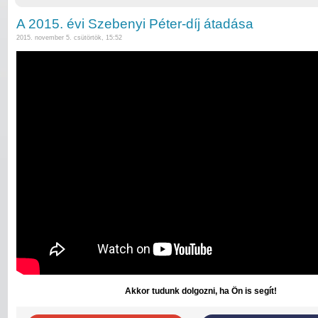
A 2015. évi Szebenyi Péter-díj átadása
2015. november 5. csütörtök, 15:52
Akkor tudunk dolgozni, ha Ön is segít!