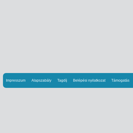
Impresszum
Alapszabály
Tagdíj
Belépési nyilatkozat
Támogatás